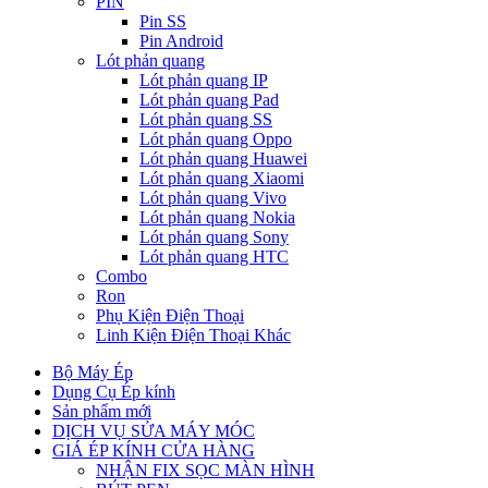
PIN
Pin SS
Pin Android
Lót phản quang
Lót phản quang IP
Lót phản quang Pad
Lót phản quang SS
Lót phản quang Oppo
Lót phản quang Huawei
Lót phản quang Xiaomi
Lót phản quang Vivo
Lót phản quang Nokia
Lót phản quang Sony
Lót phản quang HTC
Combo
Ron
Phụ Kiện Điện Thoại
Linh Kiện Điện Thoại Khác
Bộ Máy Ép
Dụng Cụ Ép kính
Sản phẩm mới
DỊCH VỤ SỬA MÁY MÓC
GIÁ ÉP KÍNH CỬA HÀNG
NHẬN FIX SỌC MÀN HÌNH