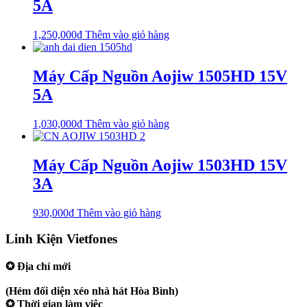
5A
1,250,000
₫
Thêm vào giỏ hàng
Máy Cấp Nguồn Aojiw 1505HD 15V
5A
1,030,000
₫
Thêm vào giỏ hàng
Máy Cấp Nguồn Aojiw 1503HD 15V
3A
930,000
₫
Thêm vào giỏ hàng
Linh Kiện Vietfones
✪ Địa chỉ mới
207/19 Đường 3/2 P. Vườn Lài (Q10 cũ), Tp.HCM
(Hẻm đối diện xéo nhà hát Hòa Bình)
✪ Thời gian làm việc