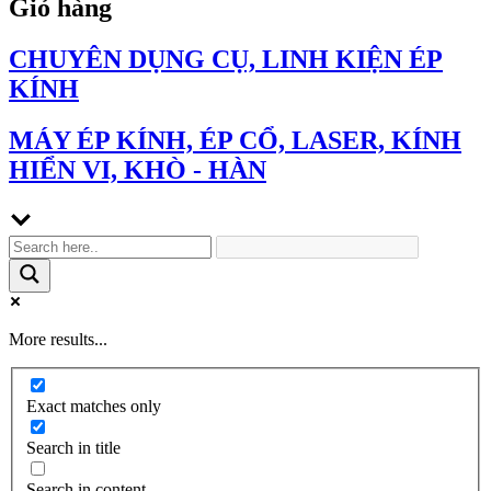
Giỏ hàng
CHUYÊN DỤNG CỤ, LINH KIỆN ÉP
KÍNH
MÁY ÉP KÍNH, ÉP CỔ, LASER, KÍNH
HIỂN VI, KHÒ - HÀN
More results...
Exact matches only
Search in title
Search in content