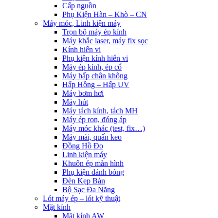
Cấp nguồn
Phụ Kiện Hàn – Khò – CN
Máy móc, Linh kiện máy
Trọn bộ máy ép kính
Máy khắc laser, máy fix sọc
Kính hiển vi
Phụ kiện kính hiển vi
Máy ép kính, ép cổ
Máy hấp chân không
Hấp Hồng – Hấp UV
Máy bơm hơi
Máy hút
Máy tách kính, tách MH
Máy ép ron, đóng áp
Máy móc khác (test, fix…)
Máy mài, quấn keo
Đồng Hồ Đo
Linh kiện máy
Khuôn ép màn hình
Phụ kiện đánh bóng
Đèn Kẹp Bàn
Bộ Sạc Đa Năng
Lót máy ép – lót kỹ thuật
Mặt kính
Mặt kính AW