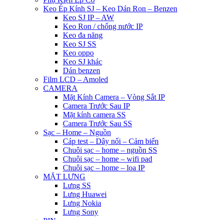
Keo Ép Kính SJ – Keo Dán Ron – Benzen
Keo SJ IP – AW
Keo Ron / chống nước IP
Keo đa năng
Keo SJ SS
Keo oppo
Keo SJ khác
Dán benzen
Film LCD – Amoled
CAMERA
Mặt Kính Camera – Vòng Sắt IP
Camera Trước Sau IP
Mặt kính camera SS
Camera Trước Sau SS
Sạc – Home – Nguồn
Cáp test – Dây nối – Cảm biến
Chuôi sạc – home – nguồn SS
Chuôi sạc – home – wifi pad
Chuôi sạc – home – loa IP
MẶT LƯNG
Lưng SS
Lưng Huawei
Lưng Nokia
Lưng Sony