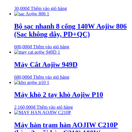
30,000
₫
Thêm vào giỏ hàng
Bộ sạc nhanh 8 cổng 140W Aojiw 806
(Sạc không dây, PD+QC)
600,000
₫
Thêm vào giỏ hàng
Máy Cắt Aojiw 949D
680,000
₫
Thêm vào giỏ hàng
Máy khò 2 tay khò Aojiw P10
2,160,000
₫
Thêm vào giỏ hàng
Máy hàn trạm hàn AOJIW C210P