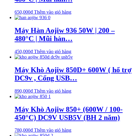
650,000
₫
Thêm vào giỏ hàng
Máy Hàn Aojiw 936 50W | 200 –
480°C | Mũi hàn…
450,000
₫
Thêm vào giỏ hàng
Máy Khò Aojiw 850D+ 600W ( hổ trợ
DC9v , Cổng USB…
890,000
₫
Thêm vào giỏ hàng
Máy Khò Aojiw 850+ (600W / 100-
450°C) DC9V USB5V (BH 2 năm)
780,000
₫
Thêm vào giỏ hàng