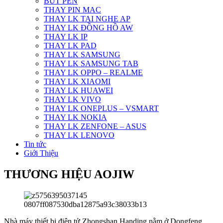
BÚT PEN
THAY PIN MAC
THAY LK TAI NGHE AP
THAY LK ĐỒNG HỒ AW
THAY LK IP
THAY LK PAD
THAY LK SAMSUNG
THAY LK SAMSUNG TAB
THAY LK OPPO – REALME
THAY LK XIAOMI
THAY LK HUAWEI
THAY LK VIVO
THAY LK ONEPLUS – VSMART
THAY LK NOKIA
THAY LK ZENFONE – ASUS
THAY LK LENOVO
Tin tức
Giới Thiệu
THƯƠNG HIỆU AOJIW
Nhà máy thiết bị điện tử Zhongshan Handing nằm ở Dongfeng,