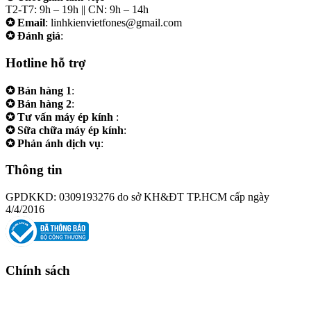
T2-T7: 9h – 19h || CN: 9h – 14h
✪ Email
: linhkienvietfones@gmail.com
✪ Đánh giá
:
linhkienvietfones
Hotline hỗ trợ
✪ Bán hàng 1
:
0961.38.38.38
✪ Bán hàng 2
:
0973.38.38.38
✪ Tư vấn máy ép kính
:
0973.242424
✪ Sữa chữa máy ép kính
:
0975.383838
✪ Phản ánh dịch vụ
:
0973.242424
Thông tin
GPDKKD: 0309193276 do sở KH&ĐT TP.HCM cấp ngày
4/4/2016
Chính sách
Chính sách bảo hành
Chính sách bảo mật