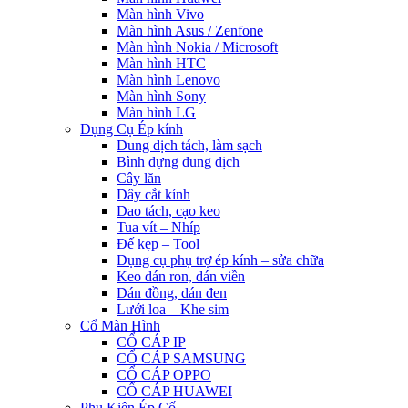
Màn hình Vivo
Màn hình Asus / Zenfone
Màn hình Nokia / Microsoft
Màn hình HTC
Màn hình Lenovo
Màn hình Sony
Màn hình LG
Dụng Cụ Ép kính
Dung dịch tách, làm sạch
Bình đựng dung dịch
Cây lăn
Dây cắt kính
Dao tách, cạo keo
Tua vít – Nhíp
Đế kẹp – Tool
Dụng cụ phụ trợ ép kính – sửa chữa
Keo dán ron, dán viền
Dán đồng, dán đen
Lưới loa – Khe sim
Cổ Màn Hình
CỔ CÁP IP
CỔ CÁP SAMSUNG
CỔ CÁP OPPO
CỔ CÁP HUAWEI
Phụ Kiện Ép Cố