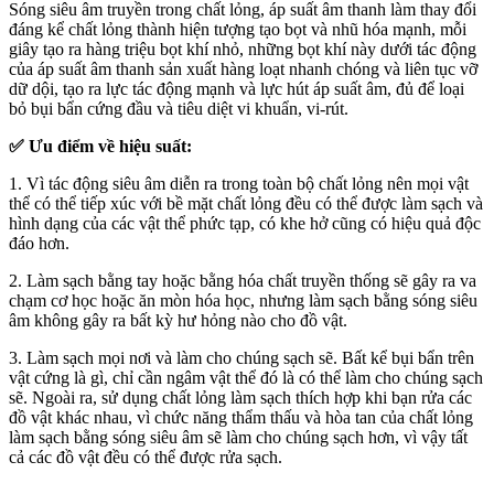
Sóng siêu âm truyền trong chất lỏng, áp suất âm thanh làm thay đổi
đáng kể chất lỏng thành hiện tượng tạo bọt và nhũ hóa mạnh, mỗi
giây tạo ra hàng triệu bọt khí nhỏ, những bọt khí này dưới tác động
của áp suất âm thanh sản xuất hàng loạt nhanh chóng và liên tục vỡ
dữ dội, tạo ra lực tác động mạnh và lực hút áp suất âm, đủ để loại
bỏ bụi bẩn cứng đầu và tiêu diệt vi khuẩn, vi-rút.
✅ Ưu điểm về hiệu suất:
1. Vì tác động siêu âm diễn ra trong toàn bộ chất lỏng nên mọi vật
thể có thể tiếp xúc với bề mặt chất lỏng đều có thể được làm sạch và
hình dạng của các vật thể phức tạp, có khe hở cũng có hiệu quả độc
đáo hơn.
2. Làm sạch bằng tay hoặc bằng hóa chất truyền thống sẽ gây ra va
chạm cơ học hoặc ăn mòn hóa học, nhưng làm sạch bằng sóng siêu
âm không gây ra bất kỳ hư hỏng nào cho đồ vật.
3. Làm sạch mọi nơi và làm cho chúng sạch sẽ. Bất kể bụi bẩn trên
vật cứng là gì, chỉ cần ngâm vật thể đó là có thể làm cho chúng sạch
sẽ. Ngoài ra, sử dụng chất lỏng làm sạch thích hợp khi bạn rửa các
đồ vật khác nhau, vì chức năng thẩm thấu và hòa tan của chất lỏng
làm sạch bằng sóng siêu âm sẽ làm cho chúng sạch hơn, vì vậy tất
cả các đồ vật đều có thể được rửa sạch.