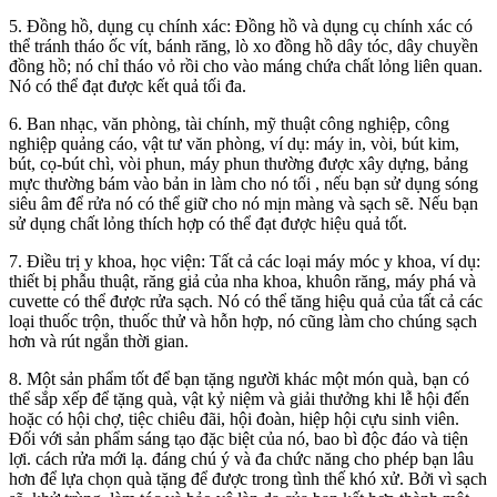
5. Đồng hồ, dụng cụ chính xác: Đồng hồ và dụng cụ chính xác có
thể tránh tháo ốc vít, bánh răng, lò xo đồng hồ dây tóc, dây chuyền
đồng hồ; nó chỉ tháo vỏ rồi cho vào máng chứa chất lỏng liên quan.
Nó có thể đạt được kết quả tối đa.
6. Ban nhạc, văn phòng, tài chính, mỹ thuật công nghiệp, công
nghiệp quảng cáo, vật tư văn phòng, ví dụ: máy in, vòi, bút kim,
bút, cọ-bút chì, vòi phun, máy phun thường được xây dựng, bảng
mực thường bám vào bản in làm cho nó tối , nếu bạn sử dụng sóng
siêu âm để rửa nó có thể giữ cho nó mịn màng và sạch sẽ. Nếu bạn
sử dụng chất lỏng thích hợp có thể đạt được hiệu quả tốt.
7. Điều trị y khoa, học viện: Tất cả các loại máy móc y khoa, ví dụ:
thiết bị phẫu thuật, răng giả của nha khoa, khuôn răng, máy phá và
cuvette có thể được rửa sạch. Nó có thể tăng hiệu quả của tất cả các
loại thuốc trộn, thuốc thử và hỗn hợp, nó cũng làm cho chúng sạch
hơn và rút ngắn thời gian.
8. Một sản phẩm tốt để bạn tặng người khác một món quà, bạn có
thể sắp xếp để tặng quà, vật kỷ niệm và giải thưởng khi lễ hội đến
hoặc có hội chợ, tiệc chiêu đãi, hội đoàn, hiệp hội cựu sinh viên.
Đối với sản phẩm sáng tạo đặc biệt của nó, bao bì độc đáo và tiện
lợi. cách rửa mới lạ. đáng chú ý và đa chức năng cho phép bạn lâu
hơn để lựa chọn quà tặng để được trong tình thế khó xử. Bởi vì sạch