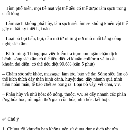
– Tính phổ biến, mọi bề mặt vật thể đều có thể được làm sạch trong
chất lỏng
– Làm sạch không phá hủy, làm sạch siêu âm sẽ không khiến vật thể
gây ra bất kỳ thiệt hại nào
– Loại bỏ bụi bẩn, bụi, dầu mỡ từ những nơi nhỏ nhất bằng công
nghệ siêu âm
– Khử trùng: Thông qua việc kiểm tra trạm ion ngăn chặn dịch
bệnh, sóng siêu âm có thể tiêu diệt vi khuẩn coliform và tụ cầu
khuẩn đại diện, có thể tiêu diệt 99,6% (cần 5 phút)
– Chăm sóc sức khỏe, massage, làm tóc, bảo vệ da: Sóng siêu âm có
thể kích thích dây thần kinh cành, huyệt đạo, đẩy nhanh quá trình
tuần hoàn máu, tế bào chết sẽ bong ra. Loại bỏ vảy, vết chai, v.v.
– Phân hủy và nhũ hóa: đồ uống, thuốc, v.v. sẽ đẩy nhanh các phản
ứng hóa học; rút ngắn thời gian cồn hóa, nhũ hóa. kết hợp.
✅ Chú ý
1. Chúng tôi khuyên bạn không nên sử dụng dung dịch tẩy rửa