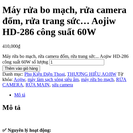
Máy rửa bo mạch, rửa camera
đốm, rửa trang sức… Aojiw
HD-286 công suất 60W
410,000
₫
Máy rửa bo mạch, rửa camera đốm, rửa trang sức... Aojiw HD-286
công suất 60W số lượng
Thêm vào giỏ hàng
Danh mục:
Phụ Kiện Điện Thoại
,
THƯƠNG HIỆU AOJIW
Từ
khóa:
Aojiw
,
máy làm sạch sóng siêu âm
,
máy rửa bo mạch
,
RỬA
CAMERA
,
RỬA MAIN
,
sửa camera
Mô tả
Mô tả
✅ Nguyên lý hoạt động: