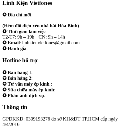
Linh Kiện Vietfones
✪ Địa chỉ mới
207/19 Đường 3/2 P. Vườn Lài (Q10 cũ), Tp.HCM
(Hẻm đối diện xéo nhà hát Hòa Bình)
✪ Thời gian làm việc
T2-T7: 9h – 19h || CN: 9h – 14h
✪ Email
: linhkienvietfones@gmail.com
✪ Đánh giá
:
linhkienvietfones
Hotline hỗ trợ
✪ Bán hàng 1
:
0961.38.38.38
✪ Bán hàng 2
:
0973.38.38.38
✪ Tư vấn máy ép kính
:
0973.242424
✪ Sữa chữa máy ép kính
:
0975.383838
✪ Phản ánh dịch vụ
:
0973.242424
Thông tin
GPDKKD: 0309193276 do sở KH&ĐT TP.HCM cấp ngày
4/4/2016