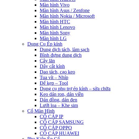
Màn hình Vivo
Màn hình Asus / Zenfone
Màn hình Nokia / Microsoft
Màn hình HTC
Màn hình Lenovo
Màn hình Sony
Màn hình LG
Dụng Cụ Ép kính
Dung dịch tách, làm sạch
Bình đựng dung dịch
Cây lăn
Dây cắt kính
Dao tách, cạo keo
Tua vít – Nhíp
Đế kẹp – Tool
Dụng cụ phụ trợ ép kính – sửa chữa
Keo dán ron, dán viền
Dán đồng, dán đen
Lưới loa – Khe sim
Cổ Màn Hình
CỔ CÁP IP
CỔ CÁP SAMSUNG
CỔ CÁP OPPO
CỔ CÁP HUAWEI
Phụ Kiện Ép Cố