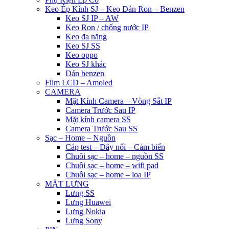
Keo Ép Kính SJ – Keo Dán Ron – Benzen
Keo SJ IP – AW
Keo Ron / chống nước IP
Keo đa năng
Keo SJ SS
Keo oppo
Keo SJ khác
Dán benzen
Film LCD – Amoled
CAMERA
Mặt Kính Camera – Vòng Sắt IP
Camera Trước Sau IP
Mặt kính camera SS
Camera Trước Sau SS
Sạc – Home – Nguồn
Cáp test – Dây nối – Cảm biến
Chuôi sạc – home – nguồn SS
Chuôi sạc – home – wifi pad
Chuôi sạc – home – loa IP
MẶT LƯNG
Lưng SS
Lưng Huawei
Lưng Nokia
Lưng Sony