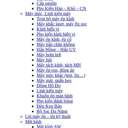
Cấp nguồn
Phụ Kiện Hàn – Khò – CN
Máy móc, Linh kiện máy
Trọn bộ máy ép kính
Máy khắc laser, máy fix sọc
Kính hiển vi
Phụ kiện kính hiển vi
Máy ép kính, ép cổ
Máy hấp chân không
Hấp Hồng – Hấp UV
Máy bơm hơi
Máy hút
Máy tách kính, tách MH
Máy ép ron, đóng áp
Máy móc khác (test, fix…)
Máy mài, quấn keo
Đồng Hồ Đo
Linh kiện máy
Khuôn ép màn hình
Phụ kiện đánh bóng
Đèn Kẹp Bàn
Bộ Sạc Đa Năng
Lót máy ép – lót kỹ thuật
Mặt kính
Mặt kính AW