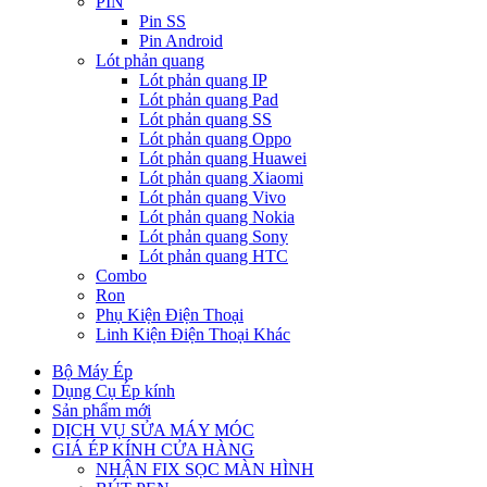
PIN
Pin SS
Pin Android
Lót phản quang
Lót phản quang IP
Lót phản quang Pad
Lót phản quang SS
Lót phản quang Oppo
Lót phản quang Huawei
Lót phản quang Xiaomi
Lót phản quang Vivo
Lót phản quang Nokia
Lót phản quang Sony
Lót phản quang HTC
Combo
Ron
Phụ Kiện Điện Thoại
Linh Kiện Điện Thoại Khác
Bộ Máy Ép
Dụng Cụ Ép kính
Sản phẩm mới
DỊCH VỤ SỬA MÁY MÓC
GIÁ ÉP KÍNH CỬA HÀNG
NHẬN FIX SỌC MÀN HÌNH