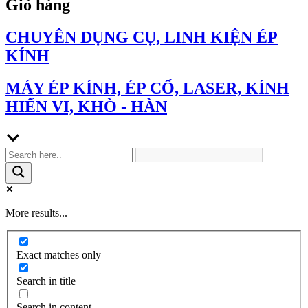
Giỏ hàng
CHUYÊN DỤNG CỤ, LINH KIỆN ÉP
KÍNH
MÁY ÉP KÍNH, ÉP CỔ, LASER, KÍNH
HIỂN VI, KHÒ - HÀN
More results...
Exact matches only
Search in title
Search in content