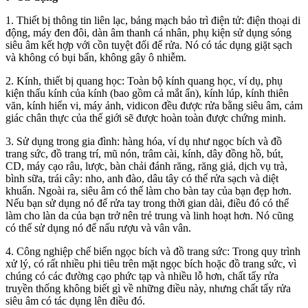
1. Thiết bị thông tin liên lạc, bảng mạch bảo trì điện tử: điện thoại di
động, máy đen đôi, dàn âm thanh cá nhân, phụ kiện sử dụng sóng
siêu âm kết hợp với cồn tuyệt đối để rửa. Nó có tác dụng giặt sạch
và không có bụi bẩn, không gây ô nhiễm.
2. Kính, thiết bị quang học: Toàn bộ kính quang học, ví dụ, phụ
kiện thấu kính của kính (bao gồm cả mắt ẩn), kính lúp, kính thiên
văn, kính hiển vi, máy ảnh, vidicon đều được rửa bằng siêu âm, cảm
giác chân thực của thế giới sẽ được hoàn toàn được chứng minh.
3. Sử dụng trong gia đình: hàng hóa, ví dụ như ngọc bích và đồ
trang sức, đồ trang trí, mũ nón, trâm cài, kính, dây đồng hồ, bút,
CD, máy cạo râu, lược, bàn chải đánh răng, răng giả, dịch vụ trà,
bình sữa, trái cây: nho, anh đào, dâu tây có thể rửa sạch và diệt
khuẩn. Ngoài ra, siêu âm có thể làm cho bàn tay của bạn đẹp hơn.
Nếu bạn sử dụng nó để rửa tay trong thời gian dài, điều đó có thể
làm cho làn da của bạn trở nên trẻ trung và linh hoạt hơn. Nó cũng
có thể sử dụng nó để nấu rượu và vân vân.
4. Công nghiệp chế biến ngọc bích và đồ trang sức: Trong quy trình
xử lý, có rất nhiều phi tiêu trên mặt ngọc bích hoặc đồ trang sức, vì
chúng có các đường cạo phức tạp và nhiều lỗ hơn, chất tẩy rửa
truyền thống không biết gì về những điều này, nhưng chất tẩy rửa
siêu âm có tác dụng lên điều đó.