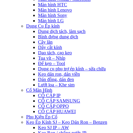
Màn hình HTC
Màn hình Lenovo
Màn hình Sony
Màn hình LG
Dụng Cụ Ép kính
Dung dịch tách, làm sạch
Bình đựng dung dịch
Cây lăn
Dây cắt kính
Dao tách, cạo keo
Tua vít – Nhíp
Đế kẹp – Tool
Dụng cụ phụ trợ ép kính – sửa chữa
Keo dán ron, dán viền
Dán đồng, dán đen
Lưới loa – Khe sim
Cổ Màn Hình
CỔ CÁP IP
CỔ CÁP SAMSUNG
CỔ CÁP OPPO
CỔ CÁP HUAWEI
Phụ Kiện Ép Cố
Keo Ép Kính SJ – Keo Dán Ron – Benzen
Keo SJ IP – AW
Keo Ron / chống nước IP