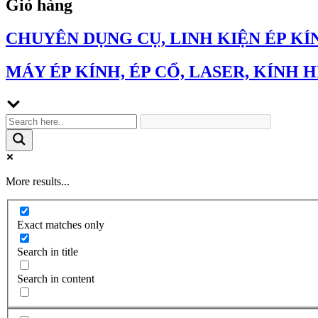
Giỏ hàng
CHUYÊN DỤNG CỤ, LINH KIỆN ÉP KÍ
MÁY ÉP KÍNH, ÉP CỔ, LASER, KÍNH H
More results...
Exact matches only
Search in title
Search in content