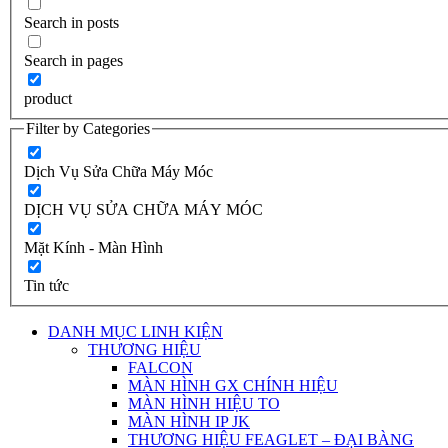
Search in posts
Search in pages
product
Filter by Categories
Dịch Vụ Sửa Chữa Máy Móc
DỊCH VỤ SỬA CHỮA MÁY MÓC
Mặt Kính - Màn Hình
Tin tức
DANH MỤC LINH KIỆN
THƯƠNG HIỆU
FALCON
MÀN HÌNH GX CHÍNH HIỆU
MÀN HÌNH HIỆU TO
MÀN HÌNH IP JK
THƯƠNG HIỆU FEAGLET – ĐẠI BÀNG