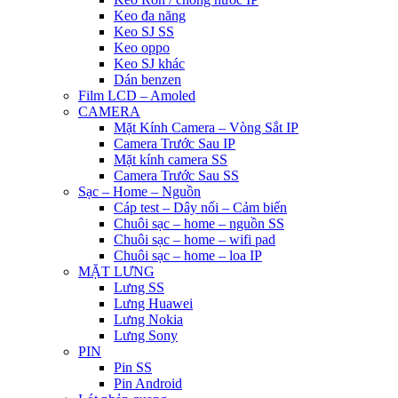
Keo đa năng
Keo SJ SS
Keo oppo
Keo SJ khác
Dán benzen
Film LCD – Amoled
CAMERA
Mặt Kính Camera – Vòng Sắt IP
Camera Trước Sau IP
Mặt kính camera SS
Camera Trước Sau SS
Sạc – Home – Nguồn
Cáp test – Dây nối – Cảm biến
Chuôi sạc – home – nguồn SS
Chuôi sạc – home – wifi pad
Chuôi sạc – home – loa IP
MẶT LƯNG
Lưng SS
Lưng Huawei
Lưng Nokia
Lưng Sony
PIN
Pin SS
Pin Android