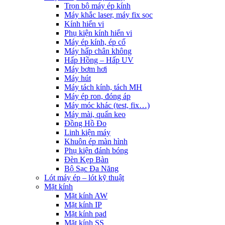
Trọn bộ máy ép kính
Máy khắc laser, máy fix sọc
Kính hiển vi
Phụ kiện kính hiển vi
Máy ép kính, ép cổ
Máy hấp chân không
Hấp Hồng – Hấp UV
Máy bơm hơi
Máy hút
Máy tách kính, tách MH
Máy ép ron, đóng áp
Máy móc khác (test, fix…)
Máy mài, quấn keo
Đồng Hồ Đo
Linh kiện máy
Khuôn ép màn hình
Phụ kiện đánh bóng
Đèn Kẹp Bàn
Bộ Sạc Đa Năng
Lót máy ép – lót kỹ thuật
Mặt kính
Mặt kính AW
Mặt kính IP
Mặt kính pad
Mặt kính SS