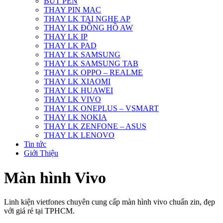
BÚT PEN
THAY PIN MAC
THAY LK TAI NGHE AP
THAY LK ĐỒNG HỒ AW
THAY LK IP
THAY LK PAD
THAY LK SAMSUNG
THAY LK SAMSUNG TAB
THAY LK OPPO – REALME
THAY LK XIAOMI
THAY LK HUAWEI
THAY LK VIVO
THAY LK ONEPLUS – VSMART
THAY LK NOKIA
THAY LK ZENFONE – ASUS
THAY LK LENOVO
Tin tức
Giới Thiệu
Màn hình Vivo
Linh kiện vietfones chuyên cung cấp màn hình vivo chuẩn zin, đẹp
với giá rẻ tại TPHCM.