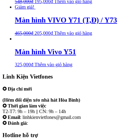
548,000
₫
195,000
₫
Thêm vào giỏ hàng
Giảm giá!
Màn hình VIVO Y71 (T,Đ) / Y73
465,000
₫
205,000
₫
Thêm vào giỏ hàng
Màn hình Vivo Y51
325,000
₫
Thêm vào giỏ hàng
Linh Kiện Vietfones
✪ Địa chỉ mới
207/19 Đường 3/2 P. Vườn Lài (Q10 cũ), Tp.HCM
(Hẻm đối diện xéo nhà hát Hòa Bình)
✪ Thời gian làm việc
T2-T7: 9h – 19h || CN: 9h – 14h
✪ Email
: linhkienvietfones@gmail.com
✪ Đánh giá
:
linhkienvietfones
Hotline hỗ trợ