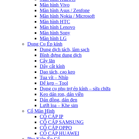
Màn hình Vivo
Màn hình Asus / Zenfone
Màn hình Nokia / Microsoft
Màn hình HTC
Màn hình Lenovo
Màn hình Sony
Màn hình LG
Dụng Cụ Ép kính
Dung dịch tách, làm sạch
Bình đựng dung dịch
Cây lăn
Dây cắt kính
Dao tách, cạo keo
Tua vít – Nhíp
Đế kẹp – Tool
Dụng cụ phụ trợ ép kính – sửa chữa
Keo dán ron, dán viền
Dán đồng, dán đen
Lưới loa – Khe sim
Cổ Màn Hình
CỔ CÁP IP
CỔ CÁP SAMSUNG
CỔ CÁP OPPO
CỔ CÁP HUAWEI
Phụ Kiện Ép Cố