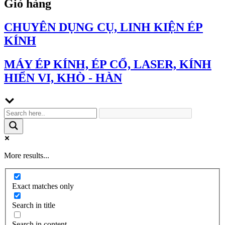
Giỏ hàng
CHUYÊN DỤNG CỤ, LINH KIỆN ÉP
KÍNH
MÁY ÉP KÍNH, ÉP CỔ, LASER, KÍNH
HIỂN VI, KHÒ - HÀN
More results...
Exact matches only
Search in title
Search in content