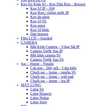
Keo Ép Kính SJ – Keo Dán Ron – Benzen
Keo SJ IP – AW
Keo Ron / chống nước IP
Keo đa năng
Keo SJ SS
Keo oppo
Keo SJ khác
Dán benzen
Film LCD – Amoled
CAMERA
Mặt Kính Camera – Vòng Sắt IP
Camera Trước Sau IP
Mặt kính camera SS
Camera Trước Sau SS
Sạc – Home – Nguồn
Cáp test – Dây nối – Cảm biến
Chuôi sạc – home – nguồn SS
Chuôi sạc – home – wifi pad
Chuôi sạc – home – loa IP
MẶT LƯNG
Lưng SS
Lưng Huawei
Lưng Nokia
Lưng Sony