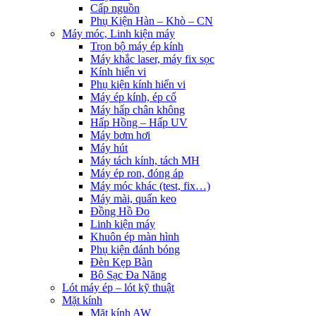
Cấp nguồn
Phụ Kiện Hàn – Khò – CN
Máy móc, Linh kiện máy
Trọn bộ máy ép kính
Máy khắc laser, máy fix sọc
Kính hiển vi
Phụ kiện kính hiển vi
Máy ép kính, ép cổ
Máy hấp chân không
Hấp Hồng – Hấp UV
Máy bơm hơi
Máy hút
Máy tách kính, tách MH
Máy ép ron, đóng áp
Máy móc khác (test, fix…)
Máy mài, quấn keo
Đồng Hồ Đo
Linh kiện máy
Khuôn ép màn hình
Phụ kiện đánh bóng
Đèn Kẹp Bàn
Bộ Sạc Đa Năng
Lót máy ép – lót kỹ thuật
Mặt kính
Mặt kính AW