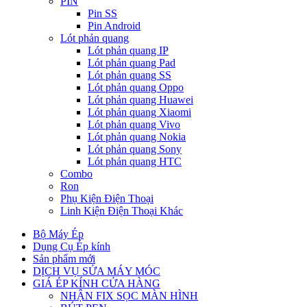
PIN
Pin SS
Pin Android
Lót phản quang
Lót phản quang IP
Lót phản quang Pad
Lót phản quang SS
Lót phản quang Oppo
Lót phản quang Huawei
Lót phản quang Xiaomi
Lót phản quang Vivo
Lót phản quang Nokia
Lót phản quang Sony
Lót phản quang HTC
Combo
Ron
Phụ Kiện Điện Thoại
Linh Kiện Điện Thoại Khác
Bộ Máy Ép
Dụng Cụ Ép kính
Sản phẩm mới
DỊCH VỤ SỬA MÁY MÓC
GIÁ ÉP KÍNH CỬA HÀNG
NHẬN FIX SỌC MÀN HÌNH