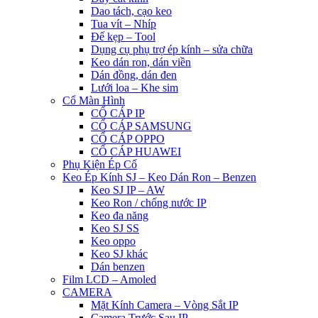
Dao tách, cạo keo
Tua vít – Nhíp
Đế kẹp – Tool
Dụng cụ phụ trợ ép kính – sửa chữa
Keo dán ron, dán viền
Dán đồng, dán đen
Lưới loa – Khe sim
Cổ Màn Hình
CỔ CÁP IP
CỔ CÁP SAMSUNG
CỔ CÁP OPPO
CỔ CÁP HUAWEI
Phụ Kiện Ép Cố
Keo Ép Kính SJ – Keo Dán Ron – Benzen
Keo SJ IP – AW
Keo Ron / chống nước IP
Keo đa năng
Keo SJ SS
Keo oppo
Keo SJ khác
Dán benzen
Film LCD – Amoled
CAMERA
Mặt Kính Camera – Vòng Sắt IP
Camera Trước Sau IP