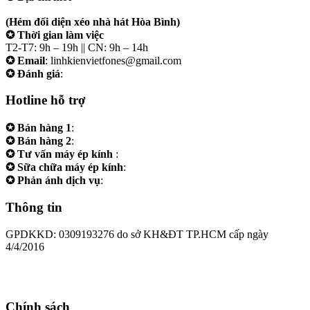
207/19 Đường 3/2 P. Vườn Lài (Q10 cũ), Tp.HCM
(Hẻm đối diện xéo nhà hát Hòa Bình)
✪ Thời gian làm việc
T2-T7: 9h – 19h || CN: 9h – 14h
✪ Email
: linhkienvietfones@gmail.com
✪ Đánh giá
:
linhkienvietfones
Hotline hỗ trợ
✪ Bán hàng 1
:
0961.38.38.38
✪ Bán hàng 2
:
0973.38.38.38
✪ Tư vấn máy ép kính
:
0973.242424
✪ Sữa chữa máy ép kính
:
0975.383838
✪ Phản ánh dịch vụ
:
0973.242424
Thông tin
GPDKKD: 0309193276 do sở KH&ĐT TP.HCM cấp ngày
4/4/2016
Chính sách