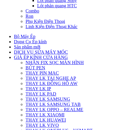
Lót phản quang Sony
Lót phản quang HTC
Combo
Ron
Phụ Kiện Điện Thoại
Linh Kiện Điện Thoại Khác
Bộ Máy Ép
Dụng Cụ Ép kính
Sản phẩm mới
DỊCH VỤ SỬA MÁY MÓC
GIÁ ÉP KÍNH CỬA HÀNG
NHẬN FIX SỌC MÀN HÌNH
BÚT PEN
THAY PIN MAC
THAY LK TAI NGHE AP
THAY LK ĐỒNG HỒ AW
THAY LK IP
THAY LK PAD
THAY LK SAMSUNG
THAY LK SAMSUNG TAB
THAY LK OPPO – REALME
THAY LK XIAOMI
THAY LK HUAWEI
THAY LK VIVO