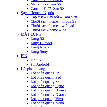
Mặt kính camera SS
Camera Trước Sau SS
Sạc – Home – Nguồn
Cáp test – Dây nối – Cảm biến
Chuôi sạc – home – nguồn SS
Chuôi sạc – home – wifi pad
Chuôi sạc – home – loa IP
MẶT LƯNG
Lưng SS
Lưng Huawei
Lưng Nokia
Lưng Sony
PIN
Pin SS
Pin Android
Lót phản quang
Lót phản quang IP
Lót phản quang Pad
Lót phản quang SS
Lót phản quang Oppo
Lót phản quang Huawei
Lót phản quang Xiaomi
Lót phản quang Vivo
Lót phản quang Nokia