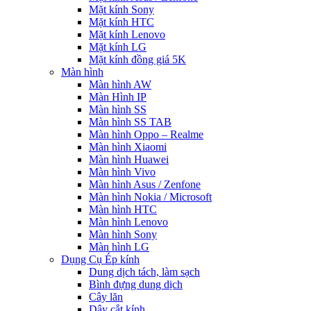
Mặt kính Sony
Mặt kính HTC
Mặt kính Lenovo
Mặt kính LG
Mặt kính đồng giá 5K
Màn hình
Màn hình AW
Màn Hình IP
Màn hình SS
Màn hình SS TAB
Màn hình Oppo – Realme
Màn hình Xiaomi
Màn hình Huawei
Màn hình Vivo
Màn hình Asus / Zenfone
Màn hình Nokia / Microsoft
Màn hình HTC
Màn hình Lenovo
Màn hình Sony
Màn hình LG
Dụng Cụ Ép kính
Dung dịch tách, làm sạch
Bình đựng dung dịch
Cây lăn
Dây cắt kính