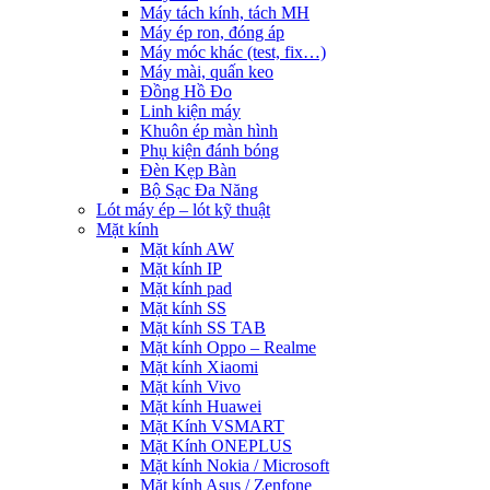
Máy tách kính, tách MH
Máy ép ron, đóng áp
Máy móc khác (test, fix…)
Máy mài, quấn keo
Đồng Hồ Đo
Linh kiện máy
Khuôn ép màn hình
Phụ kiện đánh bóng
Đèn Kẹp Bàn
Bộ Sạc Đa Năng
Lót máy ép – lót kỹ thuật
Mặt kính
Mặt kính AW
Mặt kính IP
Mặt kính pad
Mặt kính SS
Mặt kính SS TAB
Mặt kính Oppo – Realme
Mặt kính Xiaomi
Mặt kính Vivo
Mặt kính Huawei
Mặt Kính VSMART
Mặt Kính ONEPLUS
Mặt kính Nokia / Microsoft
Mặt kính Asus / Zenfone