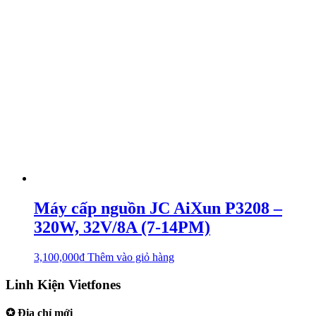
Máy cấp nguồn JC AiXun P3208 –
320W, 32V/8A (7-14PM)
3,100,000
₫
Thêm vào giỏ hàng
Linh Kiện Vietfones
✪ Địa chỉ mới