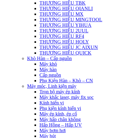
THƯƠNG HIỆU TBK
THƯƠNG HIỆU QIANLI
THƯƠNG HIỆU MX
THƯƠNG HIỆU MINGTOOL
THƯƠNG HIỆU YIHUA
THƯƠNG HIỆU 2UUL
THƯƠNG HIỆU RF4
THƯƠNG HIỆU HOLY
THƯƠNG HIỆU JC AIXUN
THƯƠNG HIỆU QUICK
Khò Hàn – Cấp nguồn
Máy khò
Máy hàn
Cấp nguồn
Phụ Kiện Hàn – Khò – CN
Máy móc, Linh kiện máy
Trọn bộ máy ép kính
Máy khắc laser, máy fix sọc
Kính hiển vi
Phụ kiện kính hiển vi
Máy ép kính, ép cổ
Máy hấp chân không
Hấp Hồng – Hấp UV
Máy bơm hơi
Máy hút