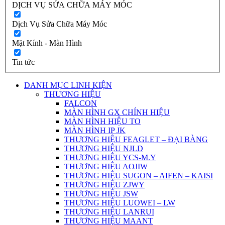
DỊCH VỤ SỬA CHỮA MÁY MÓC
Dịch Vụ Sửa Chữa Máy Móc
Mặt Kính - Màn Hình
Tin tức
DANH MỤC LINH KIỆN
THƯƠNG HIỆU
FALCON
MÀN HÌNH GX CHÍNH HIỆU
MÀN HÌNH HIỆU TO
MÀN HÌNH IP JK
THƯƠNG HIỆU FEAGLET – ĐẠI BÀNG
THƯƠNG HIỆU NJLD
THƯƠNG HIỆU YCS-M.Y
THƯƠNG HIỆU AOJIW
THƯƠNG HIỆU SUGON – AIFEN – KAISI
THƯƠNG HIỆU ZJWY
THƯƠNG HIỆU JSW
THƯƠNG HIỆU LUOWEI – LW
THƯƠNG HIỆU LANRUI
THƯƠNG HIỆU MAANT