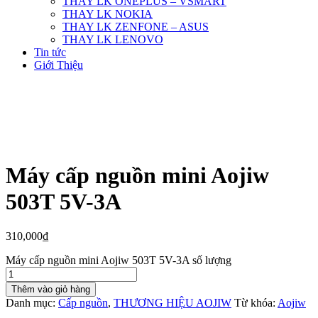
THAY LK ONEPLUS – VSMART
THAY LK NOKIA
THAY LK ZENFONE – ASUS
THAY LK LENOVO
Tin tức
Giới Thiệu
Máy cấp nguồn mini Aojiw
503T 5V-3A
310,000
₫
Máy cấp nguồn mini Aojiw 503T 5V-3A số lượng
Thêm vào giỏ hàng
Danh mục:
Cấp nguồn
,
THƯƠNG HIỆU AOJIW
Từ khóa:
Aojiw