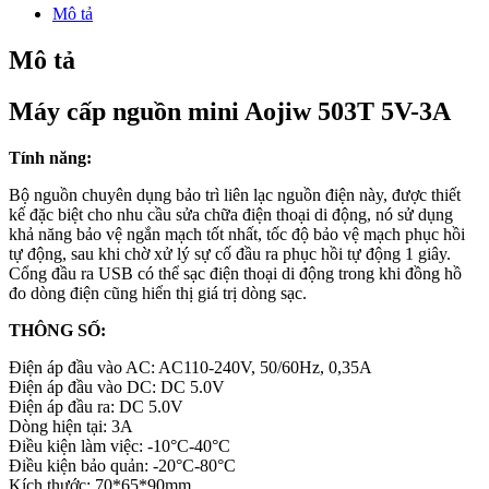
Mô tả
Mô tả
Máy cấp nguồn mini Aojiw 503T 5V-3A
Tính năng:
Bộ nguồn chuyên dụng bảo trì liên lạc nguồn điện này, được thiết
kế đặc biệt cho nhu cầu sửa chữa điện thoại di động, nó sử dụng
khả năng bảo vệ ngắn mạch tốt nhất, tốc độ bảo vệ mạch phục hồi
tự động, sau khi chờ xử lý sự cố đầu ra phục hồi tự động 1 giây.
Cổng đầu ra USB có thể sạc điện thoại di động trong khi đồng hồ
đo dòng điện cũng hiển thị giá trị dòng sạc.
THÔNG SỐ:
Điện áp đầu vào AC: AC110-240V, 50/60Hz, 0,35A
Điện áp đầu vào DC: DC 5.0V
Điện áp đầu ra: DC 5.0V
Dòng hiện tại: 3A
Điều kiện làm việc: -10°C-40°C
Điều kiện bảo quản: -20°C-80°C
Kích thước: 70*65*90mm