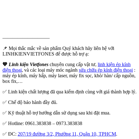
—————————–
📌 Mọi thắc mắc về sản phẩm Quý khách hãy liên hệ với
LINHKIENVIETFONES để được hỗ trợ ạ:
💙
Linh kiện Vietfones
chuyên cung cấp vật tư,
linh kiện ép kính
điện thoại
, và các loại máy móc ngành
sửa chữa ép kính điện thoại
:
máy ép kính, máy hấp, máy laser, máy fix sọc, khò/ hàn/ cấp nguồn,
box fix,…
✅ Linh kiện chất lượng đã qua kiểm định cùng với giá thành hợp lý.
✅ Chế độ bảo hành đầy đủ.
✅ Kỹ thuật hỗ trợ hướng dẫn sử dụng sau khi đặt mua.
✅ Hotline: 0961.383838 – 0973.383838
✅ ĐC:
207/19 đường 3/2, Phường 11, Quận 10, TPHCM
.