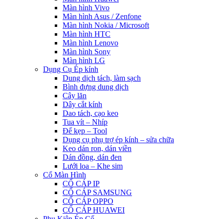
Màn hình Vivo
Màn hình Asus / Zenfone
Màn hình Nokia / Microsoft
Màn hình HTC
Màn hình Lenovo
Màn hình Sony
Màn hình LG
Dụng Cụ Ép kính
Dung dịch tách, làm sạch
Bình đựng dung dịch
Cây lăn
Dây cắt kính
Dao tách, cạo keo
Tua vít – Nhíp
Đế kẹp – Tool
Dụng cụ phụ trợ ép kính – sửa chữa
Keo dán ron, dán viền
Dán đồng, dán đen
Lưới loa – Khe sim
Cổ Màn Hình
CỔ CÁP IP
CỔ CÁP SAMSUNG
CỔ CÁP OPPO
CỔ CÁP HUAWEI
Phụ Kiện Ép Cố