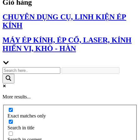
Giỏ hàng
CHUYÊN DỤNG CỤ, LINH KIỆN ÉP
KÍNH
MÁY ÉP KÍNH, ÉP CỔ, LASER, KÍNH
HIỂN VI, KHÒ - HÀN
More results...
Exact matches only
Search in title
Search in content