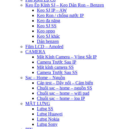
Keo Ép Kính SJ – Keo Dán Ron – Benzen
Keo SJ IP – AW
Keo Ron / chống nước IP
Keo đa năng
Keo SJ SS
Keo oppo
Keo SJ khác
Dán benzen
Film LCD – Amoled
CAMERA
Mặt Kính Camera – Vòng Sắt IP
Camera Trước Sau IP
Mặt kính camera SS
Camera Trước Sau SS
Sạc – Home – Nguồn
Cáp test – Dây nối – Cảm biến
Chuôi sạc – home – nguồn SS
Chuôi sạc – home – wifi pad
Chuôi sạc – home – loa IP
MẶT LƯNG
Lưng SS
Lưng Huawei
Lưng Nokia
Lưng Sony