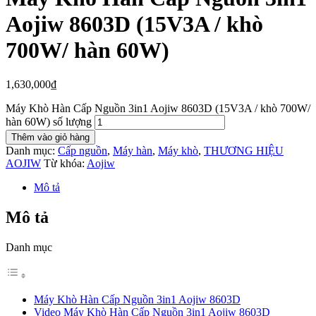
Aojiw 8603D (15V3A / khò
700W/ hàn 60W)
1,630,000
₫
Máy Khò Hàn Cấp Nguồn 3in1 Aojiw 8603D (15V3A / khò 700W/
hàn 60W) số lượng
Thêm vào giỏ hàng
Danh mục:
Cấp nguồn
,
Máy hàn
,
Máy khò
,
THƯƠNG HIỆU
AOJIW
Từ khóa:
Aojiw
Mô tả
Mô tả
Danh mục
Máy Khò Hàn Cấp Nguồn 3in1 Aojiw 8603D
Video Máy Khò Hàn Cấp Nguồn 3in1 Aojiw 8603D