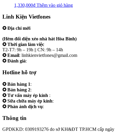
1,330,000
₫
Thêm vào giỏ hàng
Linh Kiện Vietfones
✪ Địa chỉ mới
207/19 Đường 3/2 P. Vườn Lài (Q10 cũ), Tp.HCM
(Hẻm đối diện xéo nhà hát Hòa Bình)
✪ Thời gian làm việc
T2-T7: 9h – 19h || CN: 9h – 14h
✪ Email
: linhkienvietfones@gmail.com
✪ Đánh giá
:
linhkienvietfones
Hotline hỗ trợ
✪ Bán hàng 1
:
0961.38.38.38
✪ Bán hàng 2
:
0973.38.38.38
✪ Tư vấn máy ép kính
:
0973.242424
✪ Sữa chữa máy ép kính
:
0975.383838
✪ Phản ánh dịch vụ
:
0973.242424
Thông tin
GPDKKD: 0309193276 do sở KH&ĐT TP.HCM cấp ngày