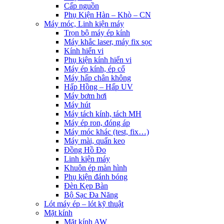
Cấp nguồn
Phụ Kiện Hàn – Khò – CN
Máy móc, Linh kiện máy
Trọn bộ máy ép kính
Máy khắc laser, máy fix sọc
Kính hiển vi
Phụ kiện kính hiển vi
Máy ép kính, ép cổ
Máy hấp chân không
Hấp Hồng – Hấp UV
Máy bơm hơi
Máy hút
Máy tách kính, tách MH
Máy ép ron, đóng áp
Máy móc khác (test, fix…)
Máy mài, quấn keo
Đồng Hồ Đo
Linh kiện máy
Khuôn ép màn hình
Phụ kiện đánh bóng
Đèn Kẹp Bàn
Bộ Sạc Đa Năng
Lót máy ép – lót kỹ thuật
Mặt kính
Mặt kính AW