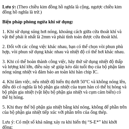
Lưu ý:
(Theo chiều kim đồng hồ nghĩa là cộng, ngược chiều kim
đồng hồ nghĩa là trừ.)
Biện pháp phòng ngừa khi sử dụng:
1. Khi sử dụng súng hơi nóng, khoảng cách giữa cửa thoát khí và
vật thể phải ít nhất là 2mm và phải tính toán được cửa thoát khí.
2. Đối với các công việc khác nhau, bạn có thể chọn vòi phun phù
hợp, vòi phun sử dụng khác nhau và nhiệt độ có thể hơi khác nhau.
3. Khi có thể hoàn thành công việc, hãy thử sử dụng nhiệt độ thấp
và lượng khí lớn, điều này sẽ giúp kéo dài tuổi thọ của bộ phận làm
nóng súng nhiệt và đảm bảo an toàn khi hàn chip IC.
4. Khi làm việc, nếu nhiệt độ hiển thị dưới 50°C và không nóng lên,
điều đó có nghĩa là bộ phận gia nhiệt của trạm hàn có thể bị hỏng và
bộ phận gia nhiệt (vật liệu bộ phận gia nhiệt và cụm cảm biến) có
thể bị hỏng.
5. Khi thay thế bộ phận gia nhiệt bằng khí nóng, không để phần trên
của bộ phận gia nhiệt tiếp xúc với phần trên của ống thép.
Lưu ý: Có một số khả năng xảy ra khi hiển thị “S-E*” khi khởi
động: