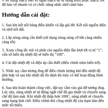
9 Sử dụng mạch bảo vệ ngắn mạch để tự động khôi phục mạch, tốc
độ bảo vệ nhanh và có chức năng nhắc nhở cảnh báo.
Hướng dẫn cài đặt:
1. Sau khi kết nối bảng điều khiển và lắp giá đỡ. Kết nối nguồn điện
và nhớ nối đất.
2. Lắp nòng súng cần thiết (sử dụng nòng súng cỡ lớn càng nhiều
càng tốt)
3. Xoay công tắc trái và phải của nguồn điện lần lượt tới vị trí “1”,
cửa sổ hiển thị nhiệt độ sẽ hiển thị “100”.
4. Cài đặt nhiệt độ và điện áp cần thiết (điều chỉnh núm biến trở).
5. Nhấc tay cầm tương ứng để điều chỉnh lượng khí đến nhiệt độ
phù hợp và sau khi nhiệt độ ổn định thì máy có thể hoạt động bình
thường.
6. Sau khi hoàn thành công việc, đặt tay cầm vào giá đỡ tương ứng.
Lúc này, súng nhiệt sẽ tự động ngắt chế độ gia nhiệt và chuyển sang
chế độ làm mát. Khi nhiệt độ thấp hơn 100C, súng nhiệt sẽ chuyển
sang trạng thái chờ. Điều chỉnh thủ công nhiệt độ của trạm hàn đến
mức tối thiểu.