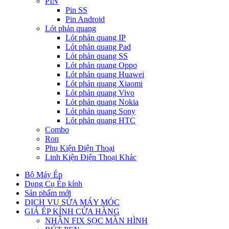
PIN
Pin SS
Pin Android
Lót phản quang
Lót phản quang IP
Lót phản quang Pad
Lót phản quang SS
Lót phản quang Oppo
Lót phản quang Huawei
Lót phản quang Xiaomi
Lót phản quang Vivo
Lót phản quang Nokia
Lót phản quang Sony
Lót phản quang HTC
Combo
Ron
Phụ Kiện Điện Thoại
Linh Kiện Điện Thoại Khác
Bộ Máy Ép
Dụng Cụ Ép kính
Sản phẩm mới
DỊCH VỤ SỬA MÁY MÓC
GIÁ ÉP KÍNH CỬA HÀNG
NHẬN FIX SỌC MÀN HÌNH