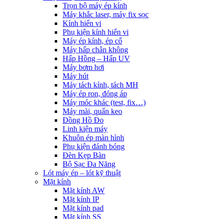
Trọn bộ máy ép kính
Máy khắc laser, máy fix sọc
Kính hiển vi
Phụ kiện kính hiển vi
Máy ép kính, ép cổ
Máy hấp chân không
Hấp Hồng – Hấp UV
Máy bơm hơi
Máy hút
Máy tách kính, tách MH
Máy ép ron, đóng áp
Máy móc khác (test, fix…)
Máy mài, quấn keo
Đồng Hồ Đo
Linh kiện máy
Khuôn ép màn hình
Phụ kiện đánh bóng
Đèn Kẹp Bàn
Bộ Sạc Đa Năng
Lót máy ép – lót kỹ thuật
Mặt kính
Mặt kính AW
Mặt kính IP
Mặt kính pad
Mặt kính SS