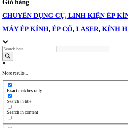
Giỏ hàng
CHUYÊN DỤNG CỤ, LINH KIỆN ÉP KÍ
MÁY ÉP KÍNH, ÉP CỔ, LASER, KÍNH H
More results...
Exact matches only
Search in title
Search in content