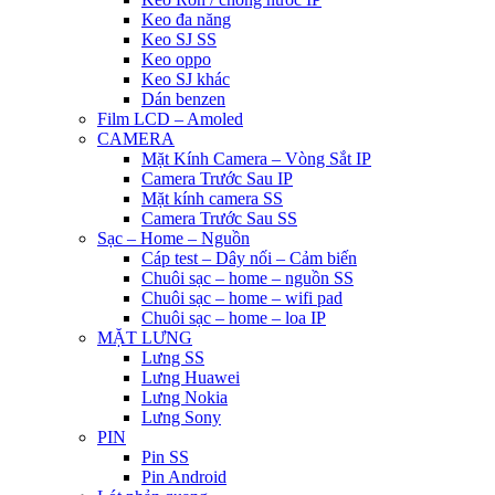
Keo đa năng
Keo SJ SS
Keo oppo
Keo SJ khác
Dán benzen
Film LCD – Amoled
CAMERA
Mặt Kính Camera – Vòng Sắt IP
Camera Trước Sau IP
Mặt kính camera SS
Camera Trước Sau SS
Sạc – Home – Nguồn
Cáp test – Dây nối – Cảm biến
Chuôi sạc – home – nguồn SS
Chuôi sạc – home – wifi pad
Chuôi sạc – home – loa IP
MẶT LƯNG
Lưng SS
Lưng Huawei
Lưng Nokia
Lưng Sony
PIN
Pin SS
Pin Android