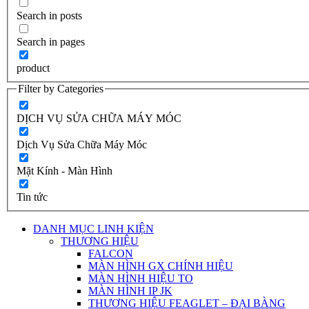
Search in posts
Search in pages
product
Filter by Categories
DỊCH VỤ SỬA CHỮA MÁY MÓC
Dịch Vụ Sửa Chữa Máy Móc
Mặt Kính - Màn Hình
Tin tức
DANH MỤC LINH KIỆN
THƯƠNG HIỆU
FALCON
MÀN HÌNH GX CHÍNH HIỆU
MÀN HÌNH HIỆU TO
MÀN HÌNH IP JK
THƯƠNG HIỆU FEAGLET – ĐẠI BÀNG