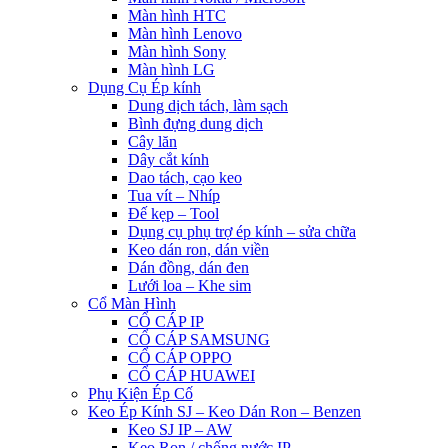
Màn hình HTC
Màn hình Lenovo
Màn hình Sony
Màn hình LG
Dụng Cụ Ép kính
Dung dịch tách, làm sạch
Bình đựng dung dịch
Cây lăn
Dây cắt kính
Dao tách, cạo keo
Tua vít – Nhíp
Đế kẹp – Tool
Dụng cụ phụ trợ ép kính – sửa chữa
Keo dán ron, dán viền
Dán đồng, dán đen
Lưới loa – Khe sim
Cổ Màn Hình
CỔ CÁP IP
CỔ CÁP SAMSUNG
CỔ CÁP OPPO
CỔ CÁP HUAWEI
Phụ Kiện Ép Cố
Keo Ép Kính SJ – Keo Dán Ron – Benzen
Keo SJ IP – AW
Keo Ron / chống nước IP