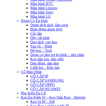
Màn hình HTC
Màn hình Lenovo
Màn hình Sony
Màn hình LG
Dụng Cụ Ép kính
Dung dịch tách, làm sạch
Bình đựng dung dịch
Cây lăn
Dây cắt kính
Dao tách, cạo keo
Tua vít – Nhíp
Đế kẹp – Tool
Dụng cụ phụ trợ ép kính – sửa chữa
Keo dán ron, dán viền
Dán đồng, dán đen
Lưới loa – Khe sim
Cổ Màn Hình
CỔ CÁP IP
CỔ CÁP SAMSUNG
CỔ CÁP OPPO
CỔ CÁP HUAWEI
Phụ Kiện Ép Cố
Keo Ép Kính SJ – Keo Dán Ron – Benzen
Keo SJ IP – AW
Keo Ron / chống nước IP