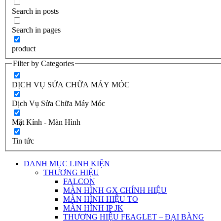
Search in posts
Search in pages
product
Filter by Categories
DỊCH VỤ SỬA CHỮA MÁY MÓC
Dịch Vụ Sửa Chữa Máy Móc
Mặt Kính - Màn Hình
Tin tức
DANH MỤC LINH KIỆN
THƯƠNG HIỆU
FALCON
MÀN HÌNH GX CHÍNH HIỆU
MÀN HÌNH HIỆU TO
MÀN HÌNH IP JK
THƯƠNG HIỆU FEAGLET – ĐẠI BÀNG