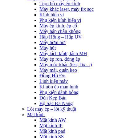
Trọn bộ máy ép kính
Máy khắc laser, máy fix sọc
Kính hiển vi
Phụ kiện kính hiển vi
Máy ép kính, ép cổ
Máy hấp chân không
Hấp Hồng – Hấp UV
Máy bơm hơi
Máy hút
Máy tách kính, tách MH
Máy ép ron, đóng áp
Máy móc khác (test, fix…)
Máy mài, quấn keo
Đồng Hồ Đo
Linh kiện máy
Khuôn ép màn hình
Phụ kiện đánh bóng
Đèn Kẹp Bàn
Bộ Sạc Đa Năng
Lót máy ép – lót kỹ thuật
Mặt kính
Mặt kính AW
Mặt kính IP
Mặt kính pad
Mặt kính SS