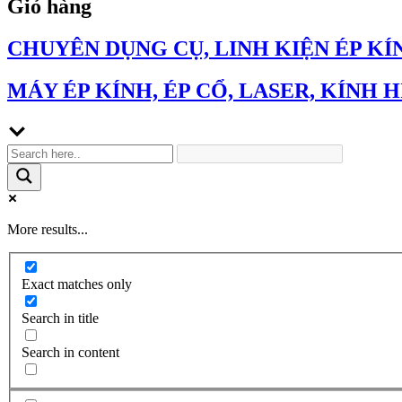
Giỏ hàng
CHUYÊN DỤNG CỤ, LINH KIỆN ÉP KÍ
MÁY ÉP KÍNH, ÉP CỔ, LASER, KÍNH H
More results...
Exact matches only
Search in title
Search in content