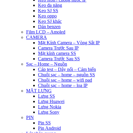
Keo đa năng
Keo SJ SS
Keo oppo
Keo SJ khác
Dán benzen
Film LCD – Amoled
CAMERA
Mặt Kính Camera – Vòng Sắt IP
Camera Trước Sau IP
Mặt kính camera SS
Camera Trước Sau SS
Sạc – Home – Nguồn
Cáp test – Dây nối – Cảm biến
Chuôi sạc – home – nguồn SS
Chuôi sạc – home – wifi pad
Chuôi sạc – home – loa IP
MẶT LƯNG
Lưng SS
Lưng Huawei
Lưng Nokia
Lưng Sony
PIN
Pin SS
Pin Android