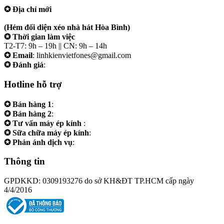
✪ Địa chỉ mới
207/19 Đường 3/2 P. Vườn Lài (Q10 cũ), Tp.HCM
(Hẻm đối diện xéo nhà hát Hòa Bình)
✪ Thời gian làm việc
T2-T7: 9h – 19h || CN: 9h – 14h
✪ Email
: linhkienvietfones@gmail.com
✪ Đánh giá
:
linhkienvietfones
Hotline hỗ trợ
✪ Bán hàng 1
:
0961.38.38.38
✪ Bán hàng 2
:
0973.38.38.38
✪ Tư vấn máy ép kính
:
0973.242424
✪ Sữa chữa máy ép kính
:
0975.383838
✪ Phản ánh dịch vụ
:
0973.242424
Thông tin
GPDKKD: 0309193276 do sở KH&ĐT TP.HCM cấp ngày
4/4/2016