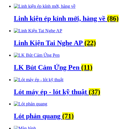
Linh kiện ép kính mới, hàng về
(86)
Linh Kiện Tai Nghe AP
(22)
LK Bút Cảm Ứng Pen
(11)
Lót máy ép - lót kỹ thuật
(37)
Lót phản quang
(71)