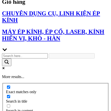
Giỏ hàng
CHUYÊN DỤNG CỤ, LINH KIỆN ÉP
KÍNH
MÁY ÉP KÍNH, ÉP CỔ, LASER, KÍNH
HIỂN VI, KHÒ - HÀN
More results...
Exact matches only
Search in title
Search in content