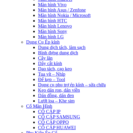
Màn hình Vivo
Màn hình Asus / Zenfone
Màn hình Nokia / Microsoft
Màn hình HTC
Màn hình Lenovo
Màn hình Sony
Màn hình LG
Dụng Cụ Ép kính
Dung dịch tách, làm sạch
Bình đựng dung dịch
Cây lăn
Dây cắt kính
Dao tách, cạo keo
Tua vít – Nhíp
Đế kẹp – Tool
Dụng cụ phụ trợ ép kính – sửa chữa
Keo dán ron, dán viền
Dán đồng, dán đen
Lưới loa – Khe sim
Cổ Màn Hình
CỔ CÁP IP
CỔ CÁP SAMSUNG
CỔ CÁP OPPO
CỔ CÁP HUAWEI
Phụ Kiện Ép Cố