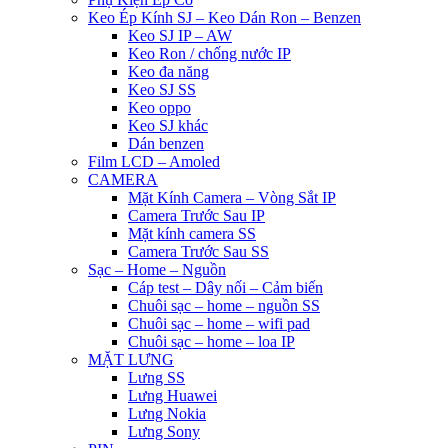
Keo Ép Kính SJ – Keo Dán Ron – Benzen
Keo SJ IP – AW
Keo Ron / chống nước IP
Keo đa năng
Keo SJ SS
Keo oppo
Keo SJ khác
Dán benzen
Film LCD – Amoled
CAMERA
Mặt Kính Camera – Vòng Sắt IP
Camera Trước Sau IP
Mặt kính camera SS
Camera Trước Sau SS
Sạc – Home – Nguồn
Cáp test – Dây nối – Cảm biến
Chuôi sạc – home – nguồn SS
Chuôi sạc – home – wifi pad
Chuôi sạc – home – loa IP
MẶT LƯNG
Lưng SS
Lưng Huawei
Lưng Nokia
Lưng Sony