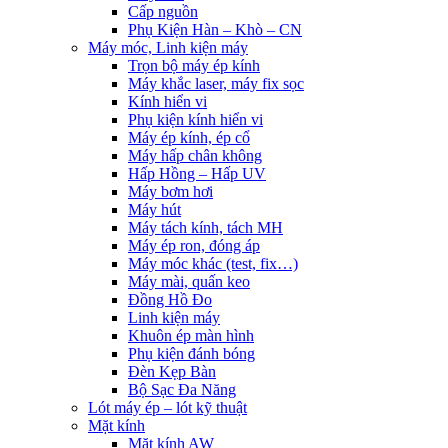
Cấp nguồn
Phụ Kiện Hàn – Khò – CN
Máy móc, Linh kiện máy
Trọn bộ máy ép kính
Máy khắc laser, máy fix sọc
Kính hiển vi
Phụ kiện kính hiển vi
Máy ép kính, ép cổ
Máy hấp chân không
Hấp Hồng – Hấp UV
Máy bơm hơi
Máy hút
Máy tách kính, tách MH
Máy ép ron, đóng áp
Máy móc khác (test, fix…)
Máy mài, quấn keo
Đồng Hồ Đo
Linh kiện máy
Khuôn ép màn hình
Phụ kiện đánh bóng
Đèn Kẹp Bàn
Bộ Sạc Đa Năng
Lót máy ép – lót kỹ thuật
Mặt kính
Mặt kính AW