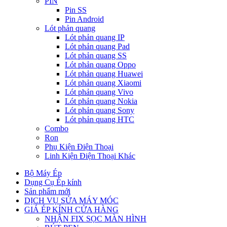
PIN
Pin SS
Pin Android
Lót phản quang
Lót phản quang IP
Lót phản quang Pad
Lót phản quang SS
Lót phản quang Oppo
Lót phản quang Huawei
Lót phản quang Xiaomi
Lót phản quang Vivo
Lót phản quang Nokia
Lót phản quang Sony
Lót phản quang HTC
Combo
Ron
Phụ Kiện Điện Thoại
Linh Kiện Điện Thoại Khác
Bộ Máy Ép
Dụng Cụ Ép kính
Sản phẩm mới
DỊCH VỤ SỬA MÁY MÓC
GIÁ ÉP KÍNH CỬA HÀNG
NHẬN FIX SỌC MÀN HÌNH