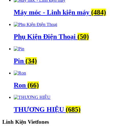
Máy móc - Linh kiện máy
(484)
Phụ Kiện Điện Thoại
(50)
Pin
(34)
Ron
(66)
THƯƠNG HIỆU
(685)
Linh Kiện Vietfones