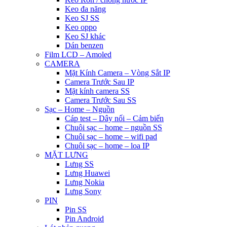
Keo đa năng
Keo SJ SS
Keo oppo
Keo SJ khác
Dán benzen
Film LCD – Amoled
CAMERA
Mặt Kính Camera – Vòng Sắt IP
Camera Trước Sau IP
Mặt kính camera SS
Camera Trước Sau SS
Sạc – Home – Nguồn
Cáp test – Dây nối – Cảm biến
Chuôi sạc – home – nguồn SS
Chuôi sạc – home – wifi pad
Chuôi sạc – home – loa IP
MẶT LƯNG
Lưng SS
Lưng Huawei
Lưng Nokia
Lưng Sony
PIN
Pin SS
Pin Android