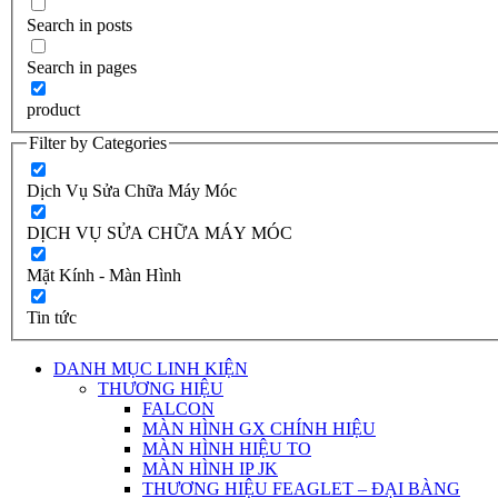
Search in posts
Search in pages
product
Filter by Categories
Dịch Vụ Sửa Chữa Máy Móc
DỊCH VỤ SỬA CHỮA MÁY MÓC
Mặt Kính - Màn Hình
Tin tức
DANH MỤC LINH KIỆN
THƯƠNG HIỆU
FALCON
MÀN HÌNH GX CHÍNH HIỆU
MÀN HÌNH HIỆU TO
MÀN HÌNH IP JK
THƯƠNG HIỆU FEAGLET – ĐẠI BÀNG