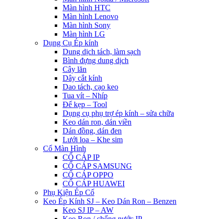
Màn hình HTC
Màn hình Lenovo
Màn hình Sony
Màn hình LG
Dụng Cụ Ép kính
Dung dịch tách, làm sạch
Bình đựng dung dịch
Cây lăn
Dây cắt kính
Dao tách, cạo keo
Tua vít – Nhíp
Đế kẹp – Tool
Dụng cụ phụ trợ ép kính – sửa chữa
Keo dán ron, dán viền
Dán đồng, dán đen
Lưới loa – Khe sim
Cổ Màn Hình
CỔ CÁP IP
CỔ CÁP SAMSUNG
CỔ CÁP OPPO
CỔ CÁP HUAWEI
Phụ Kiện Ép Cố
Keo Ép Kính SJ – Keo Dán Ron – Benzen
Keo SJ IP – AW
Keo Ron / chống nước IP