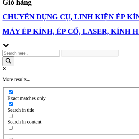
Giỏ hàng
CHUYÊN DỤNG CỤ, LINH KIỆN ÉP KÍ
MÁY ÉP KÍNH, ÉP CỔ, LASER, KÍNH H
More results...
Exact matches only
Search in title
Search in content