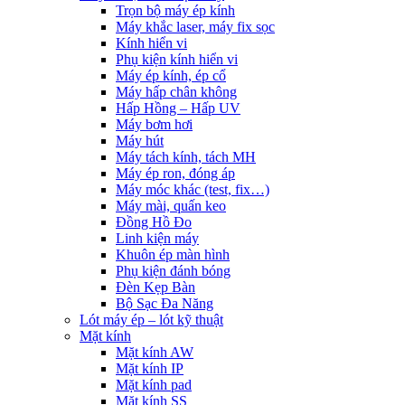
Trọn bộ máy ép kính
Máy khắc laser, máy fix sọc
Kính hiển vi
Phụ kiện kính hiển vi
Máy ép kính, ép cổ
Máy hấp chân không
Hấp Hồng – Hấp UV
Máy bơm hơi
Máy hút
Máy tách kính, tách MH
Máy ép ron, đóng áp
Máy móc khác (test, fix…)
Máy mài, quấn keo
Đồng Hồ Đo
Linh kiện máy
Khuôn ép màn hình
Phụ kiện đánh bóng
Đèn Kẹp Bàn
Bộ Sạc Đa Năng
Lót máy ép – lót kỹ thuật
Mặt kính
Mặt kính AW
Mặt kính IP
Mặt kính pad
Mặt kính SS