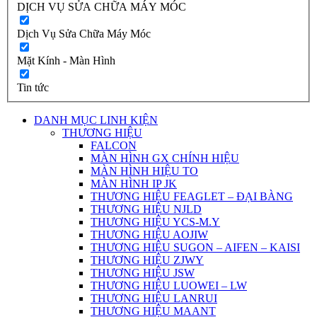
DỊCH VỤ SỬA CHỮA MÁY MÓC
Dịch Vụ Sửa Chữa Máy Móc
Mặt Kính - Màn Hình
Tin tức
DANH MỤC LINH KIỆN
THƯƠNG HIỆU
FALCON
MÀN HÌNH GX CHÍNH HIỆU
MÀN HÌNH HIỆU TO
MÀN HÌNH IP JK
THƯƠNG HIỆU FEAGLET – ĐẠI BÀNG
THƯƠNG HIỆU NJLD
THƯƠNG HIỆU YCS-M.Y
THƯƠNG HIỆU AOJIW
THƯƠNG HIỆU SUGON – AIFEN – KAISI
THƯƠNG HIỆU ZJWY
THƯƠNG HIỆU JSW
THƯƠNG HIỆU LUOWEI – LW
THƯƠNG HIỆU LANRUI
THƯƠNG HIỆU MAANT