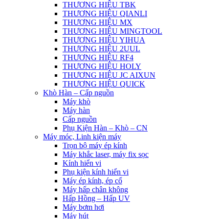
THƯƠNG HIỆU TBK
THƯƠNG HIỆU QIANLI
THƯƠNG HIỆU MX
THƯƠNG HIỆU MINGTOOL
THƯƠNG HIỆU YIHUA
THƯƠNG HIỆU 2UUL
THƯƠNG HIỆU RF4
THƯƠNG HIỆU HOLY
THƯƠNG HIỆU JC AIXUN
THƯƠNG HIỆU QUICK
Khò Hàn – Cấp nguồn
Máy khò
Máy hàn
Cấp nguồn
Phụ Kiện Hàn – Khò – CN
Máy móc, Linh kiện máy
Trọn bộ máy ép kính
Máy khắc laser, máy fix sọc
Kính hiển vi
Phụ kiện kính hiển vi
Máy ép kính, ép cổ
Máy hấp chân không
Hấp Hồng – Hấp UV
Máy bơm hơi
Máy hút