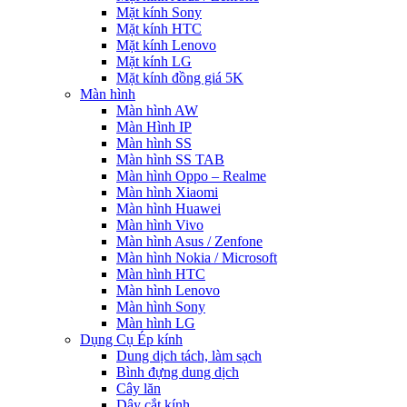
Mặt kính Sony
Mặt kính HTC
Mặt kính Lenovo
Mặt kính LG
Mặt kính đồng giá 5K
Màn hình
Màn hình AW
Màn Hình IP
Màn hình SS
Màn hình SS TAB
Màn hình Oppo – Realme
Màn hình Xiaomi
Màn hình Huawei
Màn hình Vivo
Màn hình Asus / Zenfone
Màn hình Nokia / Microsoft
Màn hình HTC
Màn hình Lenovo
Màn hình Sony
Màn hình LG
Dụng Cụ Ép kính
Dung dịch tách, làm sạch
Bình đựng dung dịch
Cây lăn
Dây cắt kính