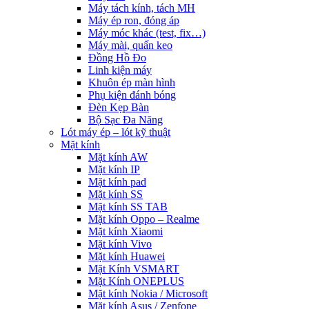
Máy tách kính, tách MH
Máy ép ron, đóng áp
Máy móc khác (test, fix…)
Máy mài, quấn keo
Đồng Hồ Đo
Linh kiện máy
Khuôn ép màn hình
Phụ kiện đánh bóng
Đèn Kẹp Bàn
Bộ Sạc Đa Năng
Lót máy ép – lót kỹ thuật
Mặt kính
Mặt kính AW
Mặt kính IP
Mặt kính pad
Mặt kính SS
Mặt kính SS TAB
Mặt kính Oppo – Realme
Mặt kính Xiaomi
Mặt kính Vivo
Mặt kính Huawei
Mặt Kính VSMART
Mặt Kính ONEPLUS
Mặt kính Nokia / Microsoft
Mặt kính Asus / Zenfone