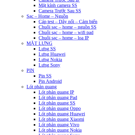
Mặt kính camera SS
Camera Trước Sau SS
Sạc – Home – Nguồn
Cáp test – Dây nối – Cảm biến
Chuôi sạc – home – nguồn SS
Chuôi sạc – home – wifi pad
Chuôi sạc – home – loa IP
MẶT LƯNG
Lưng SS
Lưng Huawei
Lưng Nokia
Lưng Sony
PIN
Pin SS
Pin Android
Lót phản quang
Lót phản quang IP
Lót phản quang Pad
Lót phản quang SS
Lót phản quang Oppo
Lót phản quang Huawei
Lót phản quang Xiaomi
Lót phản quang Vivo
Lót phản quang Nokia