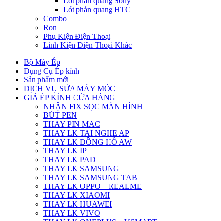
Lót phản quang Sony
Lót phản quang HTC
Combo
Ron
Phụ Kiện Điện Thoại
Linh Kiện Điện Thoại Khác
Bộ Máy Ép
Dụng Cụ Ép kính
Sản phẩm mới
DỊCH VỤ SỬA MÁY MÓC
GIÁ ÉP KÍNH CỬA HÀNG
NHẬN FIX SỌC MÀN HÌNH
BÚT PEN
THAY PIN MAC
THAY LK TAI NGHE AP
THAY LK ĐỒNG HỒ AW
THAY LK IP
THAY LK PAD
THAY LK SAMSUNG
THAY LK SAMSUNG TAB
THAY LK OPPO – REALME
THAY LK XIAOMI
THAY LK HUAWEI
THAY LK VIVO