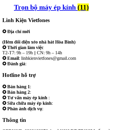
Trọn bộ máy ép kính
(11)
Linh Kiện Vietfones
✪ Địa chỉ mới
207/19 Đường 3/2 P. Vườn Lài (Q10 cũ), Tp.HCM
(Hẻm đối diện xéo nhà hát Hòa Bình)
✪ Thời gian làm việc
T2-T7: 9h – 19h || CN: 9h – 14h
✪ Email
: linhkienvietfones@gmail.com
✪ Đánh giá
:
linhkienvietfones
Hotline hỗ trợ
✪ Bán hàng 1
:
0961.38.38.38
✪ Bán hàng 2
:
0973.38.38.38
✪ Tư vấn máy ép kính
:
0973.242424
✪ Sữa chữa máy ép kính
:
0975.383838
✪ Phản ánh dịch vụ
:
0973.242424
Thông tin