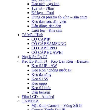
Dao tách, cạo keo
Tua vít – Nhíp
Đế kẹp – Tool
Dụng cụ phụ trợ ép kính – sửa chữa
Keo dán ron, dán viền
Dán đồng, dán đen
Lưới loa – Khe sim
Cổ Màn Hình
CỔ CÁP IP
CỔ CÁP SAMSUNG
CỔ CÁP OPPO
CỔ CÁP HUAWEI
Phụ Kiện Ép Cố
Keo Ép Kính SJ – Keo Dán Ron – Benzen
Keo SJ IP – AW
Keo Ron / chống nước IP
Keo đa năng
Keo SJ SS
Keo oppo
Keo SJ khác
Dán benzen
Film LCD – Amoled
CAMERA
Mặt Kính Camera – Vòng Sắt IP
Camera Trước Sau IP