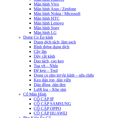
Màn hình Vivo
Màn hình Asus / Zenfone
Màn hình Nokia / Microsoft
Màn hình HTC
Màn hình Lenovo
Màn hình Sony
Màn hình LG
Dụng Cụ Ép kính
Dung dịch tách, làm sạch
Bình đựng dung dịch
Cây lăn
Dây cắt kính
Dao tách, cạo keo
Tua vít – Nhíp
Đế kẹp – Tool
Dụng cụ phụ trợ ép kính – sửa chữa
Keo dán ron, dán viền
Dán đồng, dán đen
Lưới loa – Khe sim
Cổ Màn Hình
CỔ CÁP IP
CỔ CÁP SAMSUNG
CỔ CÁP OPPO
CỔ CÁP HUAWEI
Phụ Kiện Ép Cố