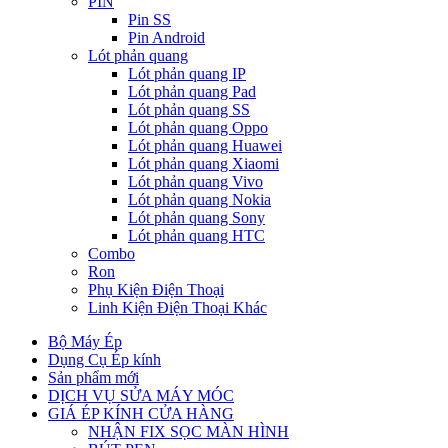
PIN
Pin SS
Pin Android
Lót phản quang
Lót phản quang IP
Lót phản quang Pad
Lót phản quang SS
Lót phản quang Oppo
Lót phản quang Huawei
Lót phản quang Xiaomi
Lót phản quang Vivo
Lót phản quang Nokia
Lót phản quang Sony
Lót phản quang HTC
Combo
Ron
Phụ Kiện Điện Thoại
Linh Kiện Điện Thoại Khác
Bộ Máy Ép
Dụng Cụ Ép kính
Sản phẩm mới
DỊCH VỤ SỬA MÁY MÓC
GIÁ ÉP KÍNH CỬA HÀNG
NHẬN FIX SỌC MÀN HÌNH