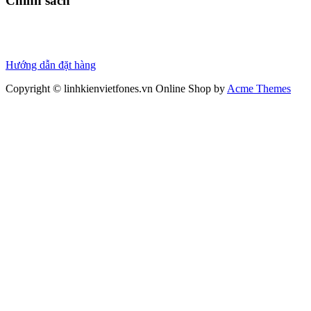
Chính sách
Chính sách bảo hành
Chính sách bảo mật
Thanh toán
Hướng dẫn đặt hàng
Copyright © linhkienvietfones.vn
Online Shop by
Acme Themes