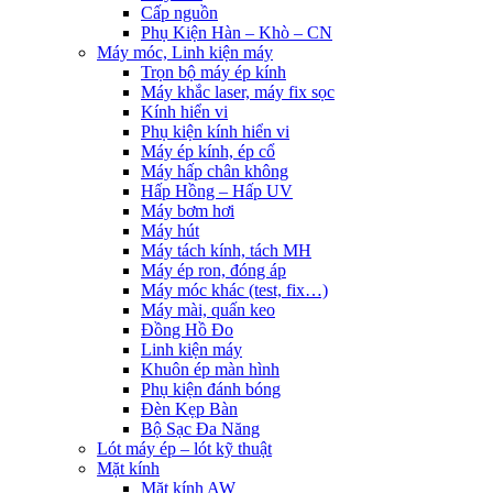
Cấp nguồn
Phụ Kiện Hàn – Khò – CN
Máy móc, Linh kiện máy
Trọn bộ máy ép kính
Máy khắc laser, máy fix sọc
Kính hiển vi
Phụ kiện kính hiển vi
Máy ép kính, ép cổ
Máy hấp chân không
Hấp Hồng – Hấp UV
Máy bơm hơi
Máy hút
Máy tách kính, tách MH
Máy ép ron, đóng áp
Máy móc khác (test, fix…)
Máy mài, quấn keo
Đồng Hồ Đo
Linh kiện máy
Khuôn ép màn hình
Phụ kiện đánh bóng
Đèn Kẹp Bàn
Bộ Sạc Đa Năng
Lót máy ép – lót kỹ thuật
Mặt kính
Mặt kính AW