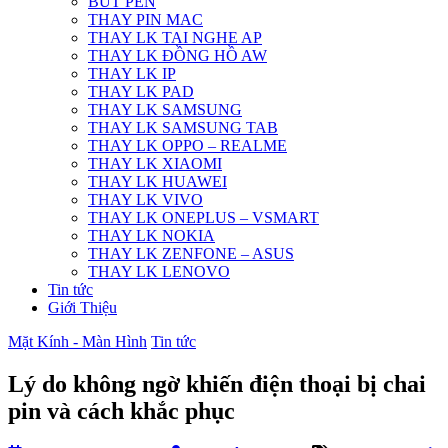
BÚT PEN
THAY PIN MAC
THAY LK TAI NGHE AP
THAY LK ĐỒNG HỒ AW
THAY LK IP
THAY LK PAD
THAY LK SAMSUNG
THAY LK SAMSUNG TAB
THAY LK OPPO – REALME
THAY LK XIAOMI
THAY LK HUAWEI
THAY LK VIVO
THAY LK ONEPLUS – VSMART
THAY LK NOKIA
THAY LK ZENFONE – ASUS
THAY LK LENOVO
Tin tức
Giới Thiệu
Mặt Kính - Màn Hình
Tin tức
Lý do không ngờ khiến điện thoại bị chai
pin và cách khắc phục