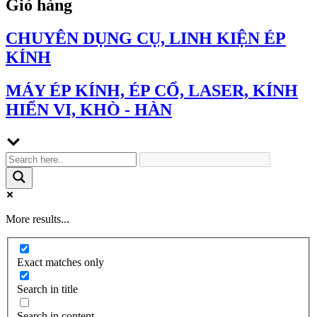
Giỏ hàng
CHUYÊN DỤNG CỤ, LINH KIỆN ÉP
KÍNH
MÁY ÉP KÍNH, ÉP CỔ, LASER, KÍNH
HIỂN VI, KHÒ - HÀN
More results...
Exact matches only
Search in title
Search in content