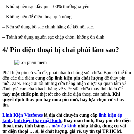
– Không nên sạc đầy pin 100% thường xuyên.
– Không nên để điện thoại quá nóng.
– Nên sử dụng bộ sạc chính hãng để kết nối sạc.
– Tránh sử dụng nguồn sạc chập chờn, không ổn định.
4/ Pin điện thoại bị chai phải làm sao?
Phát hiện pin có vấn đề, phải nhanh chóng sửa chữa. Bạn có thể tìm
đến các địa điểm
cung cấp linh kiện pin chất lượng
để thay pin
mới, ZIN. Hoặc đi tới những cửa hàng nhận được sự quan tâm và
đánh giá cao của
khách hàng về việc sữa chữa thay linh kiện để
thay
một chiếc pin
thật tốt cho chiếc điện thoại của mình
.
Khi
quyết định thay pin hay mua pin mới, hãy lựa chọn cơ sở uy
tín.
Linh Kiện Vietfones
là địa chỉ chuyên cung cấp
linh kiện ép
kính
,
linh kiện thay mặt kính
, thay màn hình
,
thay pin cho
điện
thoại, máy tính bảng,…
máy ép kính
nhập khẩu, dụng cụ vật
tư điện thoại … sỉ, lẻ chất lượng, giá rẻ, uy tín tại TP.HCM.