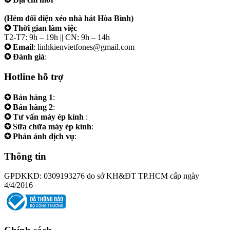
207/19 Đường 3/2 P. Vườn Lài (Q10 cũ), Tp.HCM
(Hẻm đối diện xéo nhà hát Hòa Bình)
✪ Thời gian làm việc
T2-T7: 9h – 19h || CN: 9h – 14h
✪ Email
: linhkienvietfones@gmail.com
✪ Đánh giá
:
linhkienvietfones
Hotline hỗ trợ
✪ Bán hàng 1
:
0961.38.38.38
✪ Bán hàng 2
:
0973.38.38.38
✪ Tư vấn máy ép kính
:
0973.242424
✪ Sữa chữa máy ép kính
:
0975.383838
✪ Phản ánh dịch vụ
:
0973.242424
Thông tin
GPDKKD: 0309193276 do sở KH&ĐT TP.HCM cấp ngày
4/4/2016