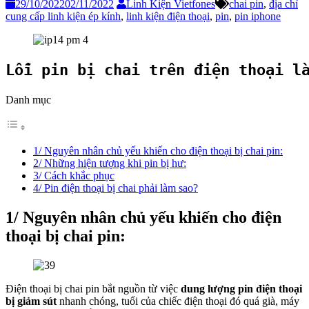
29/10/2022
02/11/2022
Linh Kiện Vietfones
chai pin
,
địa chỉ
cung cấp linh kiện ép kính
,
linh kiện điện thoại
,
pin
,
pin iphone
Lỗi pin bị chai trên điện thoại l
Danh mục
1/ Nguyên nhân chủ yếu khiến cho điện thoại bị chai pin:
2/ Những hiện tượng khi pin bị hư:
3/ Cách khắc phục
4/ Pin điện thoại bị chai phải làm sao?
1/ Nguyên nhân chủ yếu khiến cho điện
thoại bị chai pin:
Điện thoại bị chai pin bắt nguồn từ việc
dung lượng pin điện thoại
bị giảm sút
nhanh chóng, tuổi của chiếc điện thoại đó quá già, máy