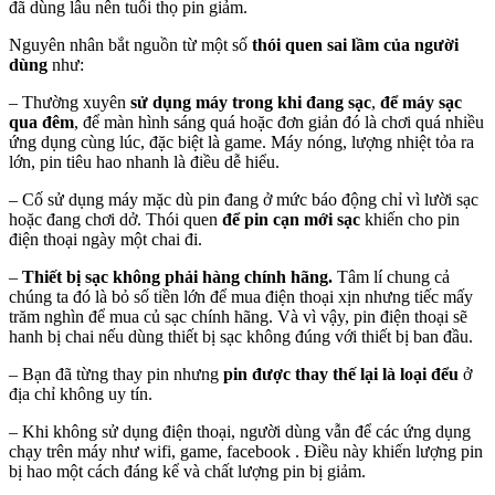
đã dùng lâu nên tuổi thọ pin giảm.
Nguyên nhân bắt nguồn từ một số
thói quen sai lầm của người
dùng
như:
– Thường xuyên
sử dụng máy trong khi đang sạc
,
để máy sạc
qua đêm
, để màn hình sáng quá hoặc đơn giản đó là chơi quá nhiều
ứng dụng cùng lúc, đặc biệt là game. Máy nóng, lượng nhiệt tỏa ra
lớn, pin tiêu hao nhanh là điều dễ hiểu.
– Cố sử dụng máy mặc dù pin đang ở mức báo động chỉ vì lười sạc
hoặc đang chơi dở. Thói quen
để pin cạn mới sạc
khiến cho pin
điện thoại ngày một chai đi.
–
Thiết bị sạc không phải hàng chính hãng.
Tâm lí chung cả
chúng ta đó là bỏ số tiền lớn để mua điện thoại xịn nhưng tiếc mấy
trăm nghìn để mua củ sạc chính hãng. Và vì vậy, pin điện thoại sẽ
hanh bị chai nếu dùng thiết bị sạc không đúng với thiết bị ban đầu.
– Bạn đã từng thay pin nhưng
pin được thay thế lại là loại đểu
ở
địa chỉ không uy tín.
– Khi không sử dụng điện thoại, người dùng vẫn để các ứng dụng
chạy trên máy như wifi, game, facebook . Điều này khiến lượng pin
bị hao một cách đáng kể và chất lượng pin bị giảm.