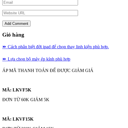
Giỏ hàng
⏩ Cách phân biệt đời ipad để chọn thay linh kiện phù hợp.
⏩
Lựa chọn bộ máy ép kính phù hợp
ÁP MÃ THANH TOÁN ĐỂ ĐƯỢC GIẢM GIÁ
MÃ: LKVF5K
ĐƠN TỪ 60K GIẢM 5K
MÃ: LKVF15K