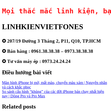
Mọi thắc mắc linh kiện, b
LINHKIENVIETFONES
✪ 207/19 Đường 3 Tháng 2, P11, Q10, TP.HCM
✪ Bán hàng : 0961.38.38.38 – 0973.38.38.38
✪ Tư vấn máy ép : 0973.24.24.24
Điều hướng bài viết
Màn hình iPhone bị mờ, mất màu, chuyển màu xám | Nguyên nhân
và cách khắc phục
So sánh cấu hình “khủng” của các đời iPhone bán chạy nhất hiện
nay | Dòng Pro và Pro Max
Related posts