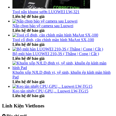
Tool nắn khung sườn LUOWEI LW-321
Liên hệ để báo giá
Nắp chụp bảo vệ camera sau Luowei
Liên hệ để báo giá
Tool cố định, căn chỉnh màn hình MaAnt SX-100
Liên hệ để báo giá
Bộ mũi hàn LUOWEI 210-3S ( Thẳng | Cong | Cắt )
Liên hệ để báo giá
Khuôn xốp NJLD định vị, vệ sinh, khuôn ép kính màn hình
Pad
Liên hệ để báo giá
Keo tản nhiệt CPU,GPU,.. Luowei LW-TG15
Liên hệ để báo giá
Linh Kiện Vietfones
✪ Địa chỉ mới