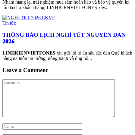
Nhằm mang lại trải nghiệm mua sắm hoàn hảo và bảo vệ quyền lợi
tối đa cho khách hàng, LINHKIENVIETFONES xây...
Tin tức
THÔNG BÁO LỊCH NGHỈ TẾT NGUYÊN ĐÁN
𝟐𝟎𝟐𝟔
𝐋𝐈𝐍𝐇𝐊𝐈𝐄𝐍𝐕𝐈𝐄𝐓𝐅𝐎𝐍𝐄𝐒 xin gửi lời tri ân sâu sắc đến Quý khách
hàng đã luôn tin tưởng, đồng hành và ủng hộ...
Leave a Comment