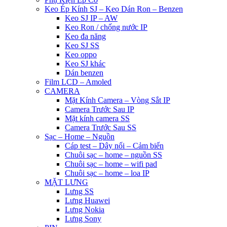
Keo Ép Kính SJ – Keo Dán Ron – Benzen
Keo SJ IP – AW
Keo Ron / chống nước IP
Keo đa năng
Keo SJ SS
Keo oppo
Keo SJ khác
Dán benzen
Film LCD – Amoled
CAMERA
Mặt Kính Camera – Vòng Sắt IP
Camera Trước Sau IP
Mặt kính camera SS
Camera Trước Sau SS
Sạc – Home – Nguồn
Cáp test – Dây nối – Cảm biến
Chuôi sạc – home – nguồn SS
Chuôi sạc – home – wifi pad
Chuôi sạc – home – loa IP
MẶT LƯNG
Lưng SS
Lưng Huawei
Lưng Nokia
Lưng Sony