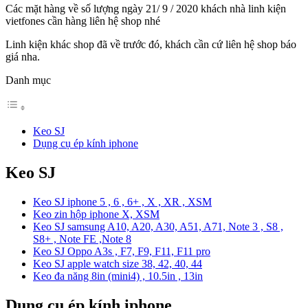
Các mặt hàng về số lượng ngày 21/ 9 / 2020 khách nhà linh kiện
vietfones cần hàng liên hệ shop nhé
Linh kiện khác shop đã về trước đó, khách cần cứ liên hệ shop báo
giá nha.
Danh mục
Keo SJ
Dụng cụ ép kính iphone
Keo SJ
Keo SJ iphone 5 , 6 , 6+ , X , XR , XSM
Keo zin hộp iphone X, XSM
Keo SJ samsung A10, A20, A30, A51, A71, Note 3 , S8 ,
S8+ , Note FE ,Note 8
Keo SJ Oppo A3s , F7, F9, F11, F11 pro
Keo SJ apple watch size 38, 42, 40, 44
Keo đa năng 8in (mini4) , 10.5in , 13in
Dụng cụ ép kính iphone