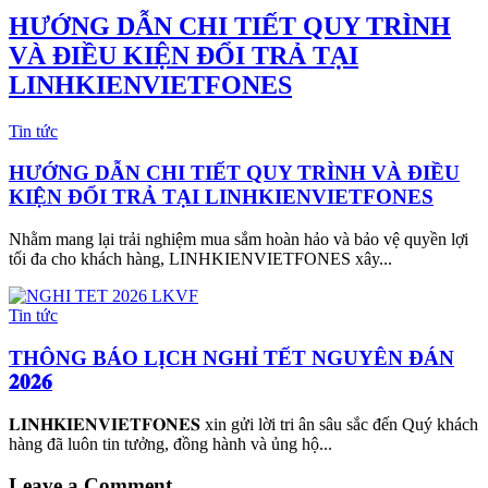
HƯỚNG DẪN CHI TIẾT QUY TRÌNH
VÀ ĐIỀU KIỆN ĐỔI TRẢ TẠI
LINHKIENVIETFONES
Tin tức
HƯỚNG DẪN CHI TIẾT QUY TRÌNH VÀ ĐIỀU
KIỆN ĐỔI TRẢ TẠI LINHKIENVIETFONES
Nhằm mang lại trải nghiệm mua sắm hoàn hảo và bảo vệ quyền lợi
tối đa cho khách hàng, LINHKIENVIETFONES xây...
Tin tức
THÔNG BÁO LỊCH NGHỈ TẾT NGUYÊN ĐÁN
𝟐𝟎𝟐𝟔
𝐋𝐈𝐍𝐇𝐊𝐈𝐄𝐍𝐕𝐈𝐄𝐓𝐅𝐎𝐍𝐄𝐒 xin gửi lời tri ân sâu sắc đến Quý khách
hàng đã luôn tin tưởng, đồng hành và ủng hộ...
Leave a Comment