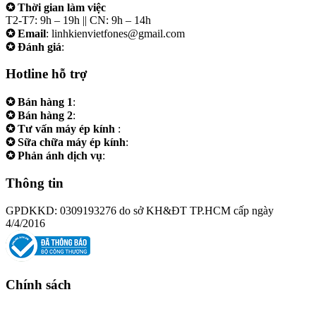
✪ Thời gian làm việc
T2-T7: 9h – 19h || CN: 9h – 14h
✪ Email
: linhkienvietfones@gmail.com
✪ Đánh giá
:
linhkienvietfones
Hotline hỗ trợ
✪ Bán hàng 1
:
0961.38.38.38
✪ Bán hàng 2
:
0973.38.38.38
✪ Tư vấn máy ép kính
:
0973.242424
✪ Sữa chữa máy ép kính
:
0975.383838
✪ Phản ánh dịch vụ
:
0973.242424
Thông tin
GPDKKD: 0309193276 do sở KH&ĐT TP.HCM cấp ngày
4/4/2016
Chính sách
Chính sách bảo hành