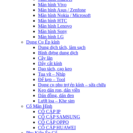
Màn hình Vivo
Màn hình Asus / Zenfone
Màn hình Nokia / Microsoft
Màn hình HTC
Màn hình Lenovo
Màn hình Sony
Màn hình LG
Dụng Cụ Ép kính
Dung dịch tách, làm sạch
Bình đựng dung dịch
Cây lăn
Dây cắt kính
Dao tách, cạo keo
Tua vít – Nhíp
Đế kẹp – Tool
Dụng cụ phụ trợ ép kính – sửa chữa
Keo dán ron, dán viền
Dán đồng, dán đen
Lưới loa – Khe sim
Cổ Màn Hình
CỔ CÁP IP
CỔ CÁP SAMSUNG
CỔ CÁP OPPO
CỔ CÁP HUAWEI
Phụ Kiện Ép Cố