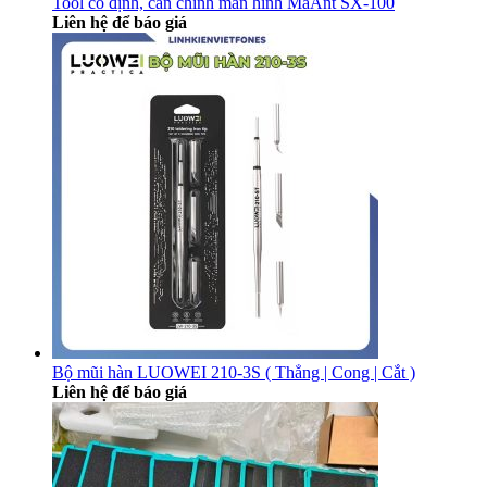
Tool cố định, căn chỉnh màn hình MaAnt SX-100
Liên hệ để báo giá
Bộ mũi hàn LUOWEI 210-3S ( Thẳng | Cong | Cắt )
Liên hệ để báo giá