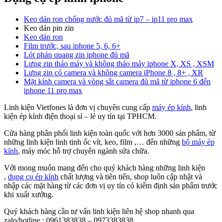
Keo dán ron chống nước đủ mã từ ip7 – ip11 pro max
Keo dán pin zin
Keo dán ron
Film trước, sau iphone 5, 6, 6+
Lót phản quang zin iphone đủ mã
Lưng zin tháo máy và không tháo máy iphone X, XS , XSM
Lưng zin có camera và không camera iPhone 8 , 8+ , XR
Mặt kính camera và vòng sắt camera đủ mã từ iphone 6 đến
iphone 11 pro max
Linh kiện Vietfones là đơn vị chuyên cung cấp
máy ép kính
, linh
kiện ép kính điện thoại sỉ – lẻ uy tín tại TPHCM.
Cửa hàng phân phối linh kiện toàn quốc với hơn 3000 sản phẩm, từ
những linh kiện linh tinh ốc vít, keo, film ,… đến những
bộ máy ép
kính
, máy móc hỗ trợ chuyên ngành sửa chữa.
Với mong muốn mang đến cho quý khách hàng những linh kiện
,
dụng cụ ép kính
chất lượng và tiên tiến, shop luôn cập nhật và
nhập các mặt hàng từ các đơn vị uy tín có kiểm định sản phẩm trước
khi xuất xưởng.
Quý khách hàng cần tư vấn linh kiện liên hệ shop nhanh qua
zalo/hotline : 0961383838 – 0973383838