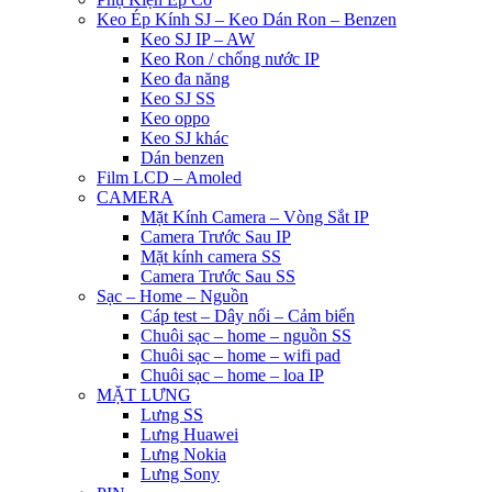
Keo Ép Kính SJ – Keo Dán Ron – Benzen
Keo SJ IP – AW
Keo Ron / chống nước IP
Keo đa năng
Keo SJ SS
Keo oppo
Keo SJ khác
Dán benzen
Film LCD – Amoled
CAMERA
Mặt Kính Camera – Vòng Sắt IP
Camera Trước Sau IP
Mặt kính camera SS
Camera Trước Sau SS
Sạc – Home – Nguồn
Cáp test – Dây nối – Cảm biến
Chuôi sạc – home – nguồn SS
Chuôi sạc – home – wifi pad
Chuôi sạc – home – loa IP
MẶT LƯNG
Lưng SS
Lưng Huawei
Lưng Nokia
Lưng Sony