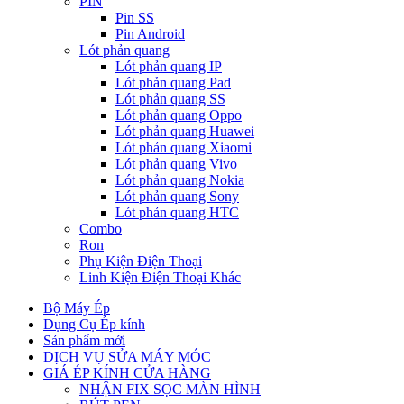
PIN
Pin SS
Pin Android
Lót phản quang
Lót phản quang IP
Lót phản quang Pad
Lót phản quang SS
Lót phản quang Oppo
Lót phản quang Huawei
Lót phản quang Xiaomi
Lót phản quang Vivo
Lót phản quang Nokia
Lót phản quang Sony
Lót phản quang HTC
Combo
Ron
Phụ Kiện Điện Thoại
Linh Kiện Điện Thoại Khác
Bộ Máy Ép
Dụng Cụ Ép kính
Sản phẩm mới
DỊCH VỤ SỬA MÁY MÓC
GIÁ ÉP KÍNH CỬA HÀNG
NHẬN FIX SỌC MÀN HÌNH