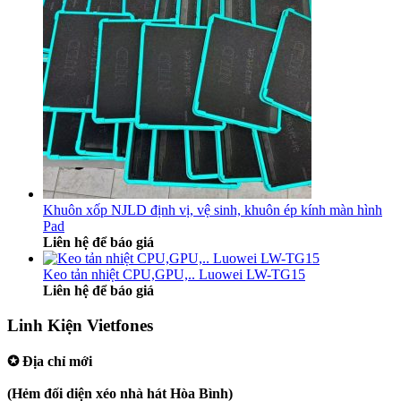
Khuôn xốp NJLD định vị, vệ sinh, khuôn ép kính màn hình
Pad
Liên hệ để báo giá
Keo tản nhiệt CPU,GPU,.. Luowei LW-TG15
Liên hệ để báo giá
Linh Kiện Vietfones
✪ Địa chỉ mới
207/19 Đường 3/2 P. Vườn Lài (Q10 cũ), Tp.HCM
(Hẻm đối diện xéo nhà hát Hòa Bình)