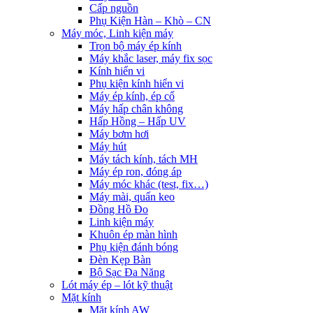
Cấp nguồn
Phụ Kiện Hàn – Khò – CN
Máy móc, Linh kiện máy
Trọn bộ máy ép kính
Máy khắc laser, máy fix sọc
Kính hiển vi
Phụ kiện kính hiển vi
Máy ép kính, ép cổ
Máy hấp chân không
Hấp Hồng – Hấp UV
Máy bơm hơi
Máy hút
Máy tách kính, tách MH
Máy ép ron, đóng áp
Máy móc khác (test, fix…)
Máy mài, quấn keo
Đồng Hồ Đo
Linh kiện máy
Khuôn ép màn hình
Phụ kiện đánh bóng
Đèn Kẹp Bàn
Bộ Sạc Đa Năng
Lót máy ép – lót kỹ thuật
Mặt kính
Mặt kính AW