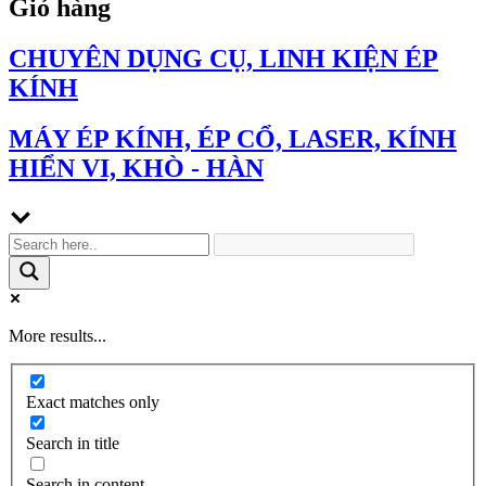
Giỏ hàng
CHUYÊN DỤNG CỤ, LINH KIỆN ÉP
KÍNH
MÁY ÉP KÍNH, ÉP CỔ, LASER, KÍNH
HIỂN VI, KHÒ - HÀN
More results...
Exact matches only
Search in title
Search in content