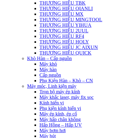
THƯƠNG HIỆU TBK
THƯƠNG HIỆU QIANLI
THƯƠNG HIỆU MX
THƯƠNG HIỆU MINGTOOL
THƯƠNG HIỆU YIHUA
THƯƠNG HIỆU 2UUL
THƯƠNG HIỆU RF4
THƯƠNG HIỆU HOLY
THƯƠNG HIỆU JC AIXUN
THƯƠNG HIỆU QUICK
Khò Hàn – Cấp nguồn
Máy khò
Máy hàn
Cấp nguồn
Phụ Kiện Hàn – Khò – CN
Máy móc, Linh kiện máy
Trọn bộ máy ép kính
Máy khắc laser, máy fix sọc
Kính hiển vi
Phụ kiện kính hiển vi
Máy ép kính, ép cổ
Máy hấp chân không
Hấp Hồng – Hấp UV
Máy bơm hơi
Máy hút