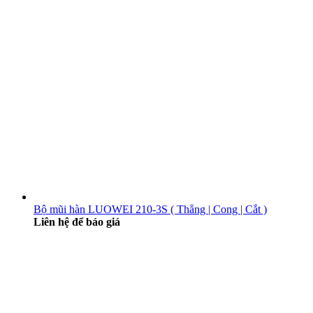
Bộ mũi hàn LUOWEI 210-3S ( Thẳng | Cong | Cắt )
Liên hệ để báo giá