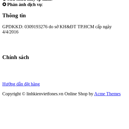
✪ Phản ánh dịch vụ
:
0973.242424
Thông tin
GPDKKD: 0309193276 do sở KH&ĐT TP.HCM cấp ngày
4/4/2016
Chính sách
Chính sách bảo hành
Chính sách bảo mật
Thanh toán
Hướng dẫn đặt hàng
Copyright © linhkienvietfones.vn
Online Shop by
Acme Themes