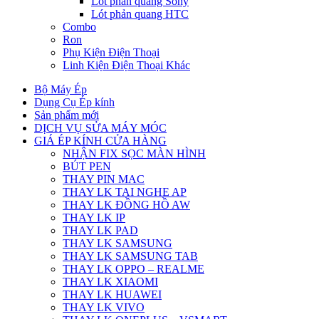
Lót phản quang Sony
Lót phản quang HTC
Combo
Ron
Phụ Kiện Điện Thoại
Linh Kiện Điện Thoại Khác
Bộ Máy Ép
Dụng Cụ Ép kính
Sản phẩm mới
DỊCH VỤ SỬA MÁY MÓC
GIÁ ÉP KÍNH CỬA HÀNG
NHẬN FIX SỌC MÀN HÌNH
BÚT PEN
THAY PIN MAC
THAY LK TAI NGHE AP
THAY LK ĐỒNG HỒ AW
THAY LK IP
THAY LK PAD
THAY LK SAMSUNG
THAY LK SAMSUNG TAB
THAY LK OPPO – REALME
THAY LK XIAOMI
THAY LK HUAWEI
THAY LK VIVO