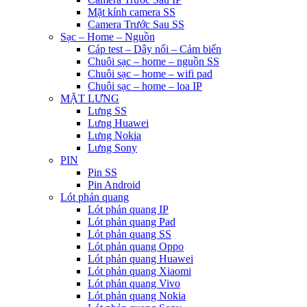
Mặt kính camera SS
Camera Trước Sau SS
Sạc – Home – Nguồn
Cáp test – Dây nối – Cảm biến
Chuôi sạc – home – nguồn SS
Chuôi sạc – home – wifi pad
Chuôi sạc – home – loa IP
MẶT LƯNG
Lưng SS
Lưng Huawei
Lưng Nokia
Lưng Sony
PIN
Pin SS
Pin Android
Lót phản quang
Lót phản quang IP
Lót phản quang Pad
Lót phản quang SS
Lót phản quang Oppo
Lót phản quang Huawei
Lót phản quang Xiaomi
Lót phản quang Vivo
Lót phản quang Nokia