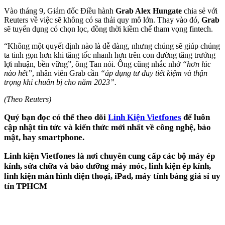
Vào tháng 9, Giám đốc Điều hành
Grab Alex Hungate
chia sẻ với
Reuters về việc sẽ không có sa thải quy mô lớn. Thay vào đó,
Grab
sẽ tuyển dụng có chọn lọc, đồng thời kiềm chế tham vọng fintech.
“Không một quyết định nào là dễ dàng, nhưng chúng sẽ giúp chúng
ta tinh gọn hơn khi tăng tốc nhanh hơn trên con đường tăng trưởng
lợi nhuận, bền vững”, ông Tan nói. Ông cũng nhắc nhở
“hơn lúc
nào hết”
, nhân viên Grab cần
“áp dụng tư duy tiết kiệm và thận
trọng khi chuẩn bị cho năm 2023”.
(Theo Reuters)
Quý bạn đọc có thể theo dõi
Linh Kiện Vietfones
để luôn
cập nhật tin tức và kiến thức mới nhất về công nghệ, bảo
mật, hay smartphone.
Linh kiện Vietfones là nơi chuyên cung cấp các bộ máy ép
kính, sửa chữa và bảo dưỡng máy móc, linh kiện ép kính,
linh kiện màn hình điện thoại, iPad, máy tính bảng giá sỉ uy
tín TPHCM