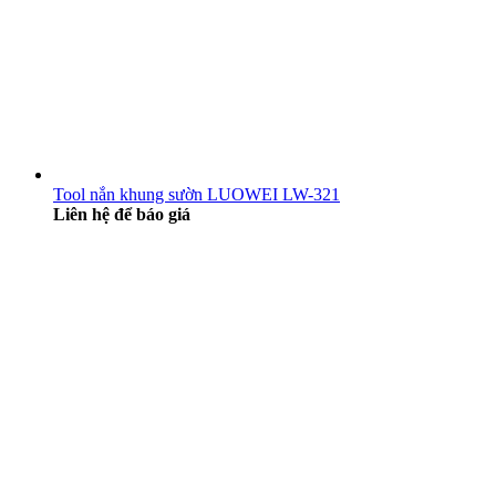
Tool nắn khung sườn LUOWEI LW-321
Liên hệ để báo giá