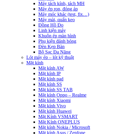
Máy tách kính, tách MH
Máy ép ron, đóng áp
Máy móc khác (test, fix…)
Máy mài, quấn keo
Đồng Hồ Đo
Linh kiện máy
Khuôn ép màn hình
Phụ kiện đánh bóng
Đèn Kẹp Bàn
Bộ Sạc Đa Năng
Lót máy ép – lót kỹ thuật
Mặt kính
Mặt kính AW
Mặt kính IP
Mặt kính pad
Mặt kính SS
Mặt kính SS TAB
Mặt kính Oppo – Realme
Mặt kính Xiaomi
Mặt kính Vivo
Mặt kính Huawei
Mặt Kính VSMART
Mặt Kính ONEPLUS
Mặt kính Nokia / Microsoft
Mặt kính Asus / Zenfone