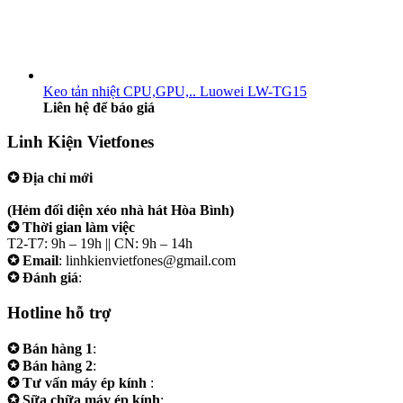
Keo tản nhiệt CPU,GPU,.. Luowei LW-TG15
Liên hệ để báo giá
Linh Kiện Vietfones
✪ Địa chỉ mới
207/19 Đường 3/2 P. Vườn Lài (Q10 cũ), Tp.HCM
(Hẻm đối diện xéo nhà hát Hòa Bình)
✪ Thời gian làm việc
T2-T7: 9h – 19h || CN: 9h – 14h
✪ Email
: linhkienvietfones@gmail.com
✪ Đánh giá
:
linhkienvietfones
Hotline hỗ trợ
✪ Bán hàng 1
:
0961.38.38.38
✪ Bán hàng 2
:
0973.38.38.38
✪ Tư vấn máy ép kính
:
0973.242424
✪ Sữa chữa máy ép kính
:
0975.383838