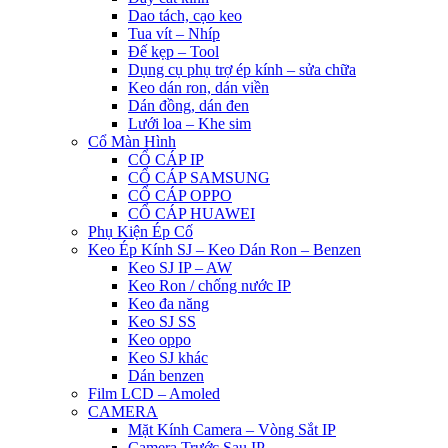
Dao tách, cạo keo
Tua vít – Nhíp
Đế kẹp – Tool
Dụng cụ phụ trợ ép kính – sửa chữa
Keo dán ron, dán viền
Dán đồng, dán đen
Lưới loa – Khe sim
Cổ Màn Hình
CỔ CÁP IP
CỔ CÁP SAMSUNG
CỔ CÁP OPPO
CỔ CÁP HUAWEI
Phụ Kiện Ép Cố
Keo Ép Kính SJ – Keo Dán Ron – Benzen
Keo SJ IP – AW
Keo Ron / chống nước IP
Keo đa năng
Keo SJ SS
Keo oppo
Keo SJ khác
Dán benzen
Film LCD – Amoled
CAMERA
Mặt Kính Camera – Vòng Sắt IP
Camera Trước Sau IP