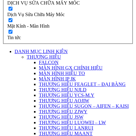
DỊCH VỤ SỬA CHỮA MÁY MÓC
Dịch Vụ Sửa Chữa Máy Móc
Mặt Kính - Màn Hình
Tin tức
DANH MỤC LINH KIỆN
THƯƠNG HIỆU
FALCON
MÀN HÌNH GX CHÍNH HIỆU
MÀN HÌNH HIỆU TO
MÀN HÌNH IP JK
THƯƠNG HIỆU FEAGLET – ĐẠI BÀNG
THƯƠNG HIỆU NJLD
THƯƠNG HIỆU YCS-M.Y
THƯƠNG HIỆU AOJIW
THƯƠNG HIỆU SUGON – AIFEN – KAISI
THƯƠNG HIỆU ZJWY
THƯƠNG HIỆU JSW
THƯƠNG HIỆU LUOWEI – LW
THƯƠNG HIỆU LANRUI
THƯƠNG HIỆU MAANT