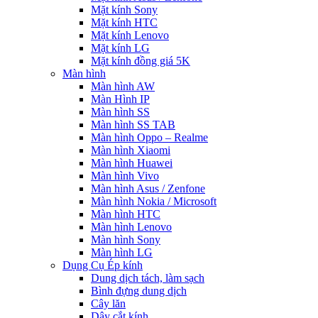
Mặt kính Sony
Mặt kính HTC
Mặt kính Lenovo
Mặt kính LG
Mặt kính đồng giá 5K
Màn hình
Màn hình AW
Màn Hình IP
Màn hình SS
Màn hình SS TAB
Màn hình Oppo – Realme
Màn hình Xiaomi
Màn hình Huawei
Màn hình Vivo
Màn hình Asus / Zenfone
Màn hình Nokia / Microsoft
Màn hình HTC
Màn hình Lenovo
Màn hình Sony
Màn hình LG
Dụng Cụ Ép kính
Dung dịch tách, làm sạch
Bình đựng dung dịch
Cây lăn
Dây cắt kính