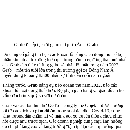
Grab sẽ tiếp tục cắt giảm chi phí. (Ảnh: Grab)
Dù đang cố gắng thu hẹp các khoản lỗ bằng cách đóng một số bộ
phận kinh doanh không hiệu quả trong năm nay, động thái mới nhất
của Grab cho thấy những gì họ sẽ phải đối mặt trong năm 2023.
Grab – một tên tuổi lớn trong thị trường gọi xe Đông Nam Á –
tuyển dụng khoảng 8.800 nhân sự tính đến cuối năm ngoái.
Tháng trước,
Grab
nâng dự báo doanh thu năm 2022, báo cáo
khoản lỗ hoạt động thấp hơn. Bộ phận giao hàng và giao đồ ăn hòa
vốn sớm hơn 3 quý so với dự đoán.
Grab và các đối thủ như
GoTo
– công ty mẹ Gojek – được hưởng
lợi từ các dịch vụ
giao đồ ăn
trong suốt đại dịch Covid-19, song
tăng trưởng dần chậm lại và mảng gọi xe truyền thống chưa phục
hồi được như trước dịch. Các doanh nghiệp cũng chịu ảnh hưởng
do chi phí tăng cao và tăng trưởng “tậm tịt” tại các thị trường quan