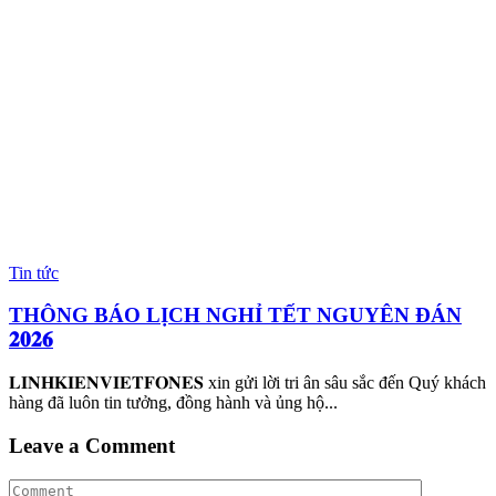
Tin tức
THÔNG BÁO LỊCH NGHỈ TẾT NGUYÊN ĐÁN
𝟐𝟎𝟐𝟔
𝐋𝐈𝐍𝐇𝐊𝐈𝐄𝐍𝐕𝐈𝐄𝐓𝐅𝐎𝐍𝐄𝐒 xin gửi lời tri ân sâu sắc đến Quý khách
hàng đã luôn tin tưởng, đồng hành và ủng hộ...
Leave a Comment