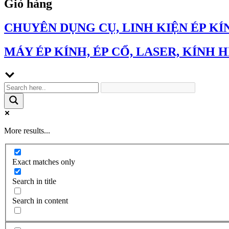
Giỏ hàng
CHUYÊN DỤNG CỤ, LINH KIỆN ÉP KÍ
MÁY ÉP KÍNH, ÉP CỔ, LASER, KÍNH H
More results...
Exact matches only
Search in title
Search in content