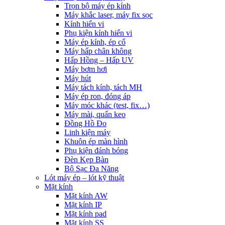
Trọn bộ máy ép kính
Máy khắc laser, máy fix sọc
Kính hiển vi
Phụ kiện kính hiển vi
Máy ép kính, ép cổ
Máy hấp chân không
Hấp Hồng – Hấp UV
Máy bơm hơi
Máy hút
Máy tách kính, tách MH
Máy ép ron, đóng áp
Máy móc khác (test, fix…)
Máy mài, quấn keo
Đồng Hồ Đo
Linh kiện máy
Khuôn ép màn hình
Phụ kiện đánh bóng
Đèn Kẹp Bàn
Bộ Sạc Đa Năng
Lót máy ép – lót kỹ thuật
Mặt kính
Mặt kính AW
Mặt kính IP
Mặt kính pad
Mặt kính SS