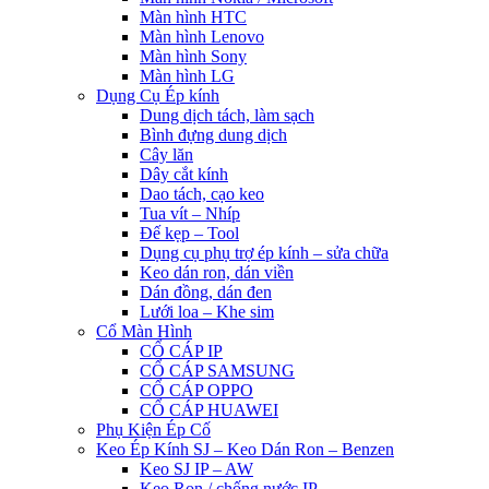
Màn hình HTC
Màn hình Lenovo
Màn hình Sony
Màn hình LG
Dụng Cụ Ép kính
Dung dịch tách, làm sạch
Bình đựng dung dịch
Cây lăn
Dây cắt kính
Dao tách, cạo keo
Tua vít – Nhíp
Đế kẹp – Tool
Dụng cụ phụ trợ ép kính – sửa chữa
Keo dán ron, dán viền
Dán đồng, dán đen
Lưới loa – Khe sim
Cổ Màn Hình
CỔ CÁP IP
CỔ CÁP SAMSUNG
CỔ CÁP OPPO
CỔ CÁP HUAWEI
Phụ Kiện Ép Cố
Keo Ép Kính SJ – Keo Dán Ron – Benzen
Keo SJ IP – AW
Keo Ron / chống nước IP