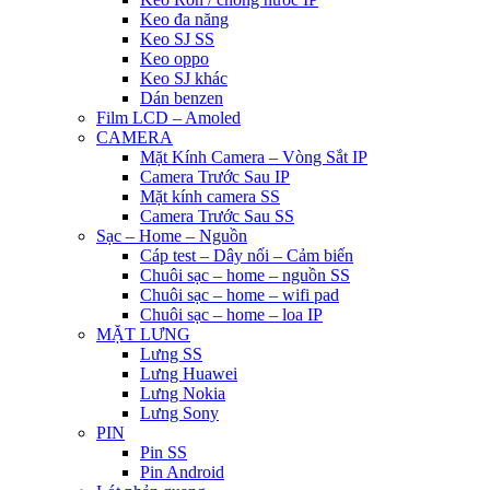
Keo đa năng
Keo SJ SS
Keo oppo
Keo SJ khác
Dán benzen
Film LCD – Amoled
CAMERA
Mặt Kính Camera – Vòng Sắt IP
Camera Trước Sau IP
Mặt kính camera SS
Camera Trước Sau SS
Sạc – Home – Nguồn
Cáp test – Dây nối – Cảm biến
Chuôi sạc – home – nguồn SS
Chuôi sạc – home – wifi pad
Chuôi sạc – home – loa IP
MẶT LƯNG
Lưng SS
Lưng Huawei
Lưng Nokia
Lưng Sony
PIN
Pin SS
Pin Android