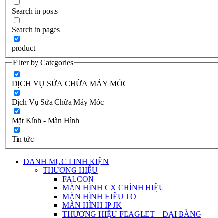
Search in posts
Search in pages
product
Filter by Categories
DỊCH VỤ SỬA CHỮA MÁY MÓC
Dịch Vụ Sửa Chữa Máy Móc
Mặt Kính - Màn Hình
Tin tức
DANH MỤC LINH KIỆN
THƯƠNG HIỆU
FALCON
MÀN HÌNH GX CHÍNH HIỆU
MÀN HÌNH HIỆU TO
MÀN HÌNH IP JK
THƯƠNG HIỆU FEAGLET – ĐẠI BÀNG