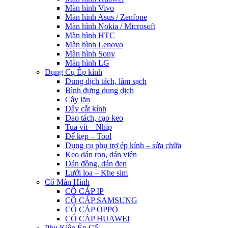
Màn hình Vivo
Màn hình Asus / Zenfone
Màn hình Nokia / Microsoft
Màn hình HTC
Màn hình Lenovo
Màn hình Sony
Màn hình LG
Dụng Cụ Ép kính
Dung dịch tách, làm sạch
Bình đựng dung dịch
Cây lăn
Dây cắt kính
Dao tách, cạo keo
Tua vít – Nhíp
Đế kẹp – Tool
Dụng cụ phụ trợ ép kính – sửa chữa
Keo dán ron, dán viền
Dán đồng, dán đen
Lưới loa – Khe sim
Cổ Màn Hình
CỔ CÁP IP
CỔ CÁP SAMSUNG
CỔ CÁP OPPO
CỔ CÁP HUAWEI
Phụ Kiện Ép Cố