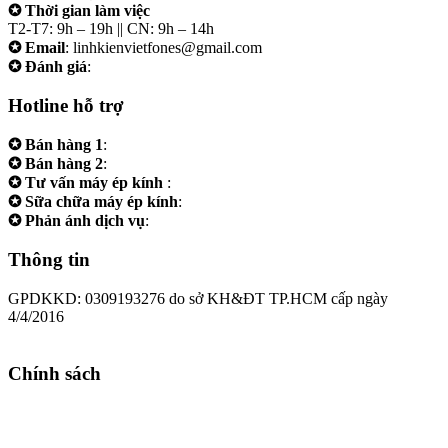
✪ Thời gian làm việc
T2-T7: 9h – 19h || CN: 9h – 14h
✪ Email
: linhkienvietfones@gmail.com
✪ Đánh giá
:
linhkienvietfones
Hotline hỗ trợ
✪ Bán hàng 1
:
0961.38.38.38
✪ Bán hàng 2
:
0973.38.38.38
✪ Tư vấn máy ép kính
:
0973.242424
✪ Sữa chữa máy ép kính
:
0975.383838
✪ Phản ánh dịch vụ
:
0973.242424
Thông tin
GPDKKD: 0309193276 do sở KH&ĐT TP.HCM cấp ngày
4/4/2016
Chính sách
Chính sách bảo hành
Chính sách bảo mật
Thanh toán