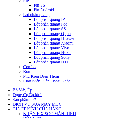
PIN
Pin SS
Pin Android
Lót phản quang
Lót phản quang IP
Lót phản quang Pad
Lót phản quang SS
Lót phản quang Oppo
Lót phản quang Huawei
Lót phản quang Xiaomi
Lót phản quang Vivo
Lót phản quang Nokia
Lót phản quang Sony
Lót phản quang HTC
Combo
Ron
Phụ Kiện Điện Thoại
Linh Kiện Điện Thoại Khác
Bộ Máy Ép
Dụng Cụ Ép kính
Sản phẩm mới
DỊCH VỤ SỬA MÁY MÓC
GIÁ ÉP KÍNH CỬA HÀNG
NHẬN FIX SỌC MÀN HÌNH