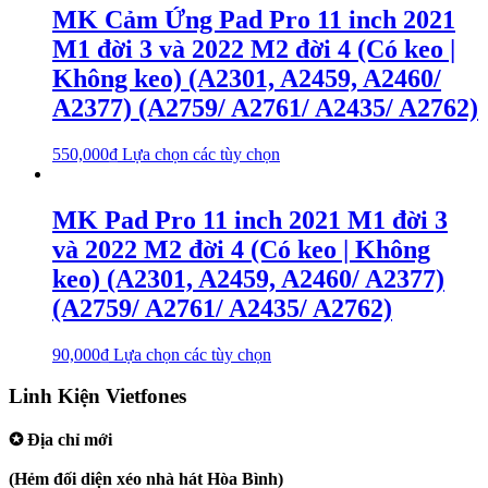
MK Cảm Ứng Pad Pro 11 inch 2021
M1 đời 3 và 2022 M2 đời 4 (Có keo |
Không keo) (A2301, A2459, A2460/
A2377) (A2759/ A2761/ A2435/ A2762)
550,000
₫
Lựa chọn các tùy chọn
MK Pad Pro 11 inch 2021 M1 đời 3
và 2022 M2 đời 4 (Có keo | Không
keo) (A2301, A2459, A2460/ A2377)
(A2759/ A2761/ A2435/ A2762)
90,000
₫
Lựa chọn các tùy chọn
Linh Kiện Vietfones
✪ Địa chỉ mới
207/19 Đường 3/2 P. Vườn Lài (Q10 cũ), Tp.HCM
(Hẻm đối diện xéo nhà hát Hòa Bình)