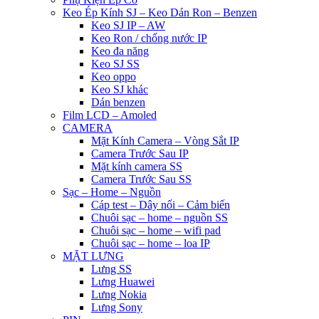
Keo Ép Kính SJ – Keo Dán Ron – Benzen
Keo SJ IP – AW
Keo Ron / chống nước IP
Keo đa năng
Keo SJ SS
Keo oppo
Keo SJ khác
Dán benzen
Film LCD – Amoled
CAMERA
Mặt Kính Camera – Vòng Sắt IP
Camera Trước Sau IP
Mặt kính camera SS
Camera Trước Sau SS
Sạc – Home – Nguồn
Cáp test – Dây nối – Cảm biến
Chuôi sạc – home – nguồn SS
Chuôi sạc – home – wifi pad
Chuôi sạc – home – loa IP
MẶT LƯNG
Lưng SS
Lưng Huawei
Lưng Nokia
Lưng Sony