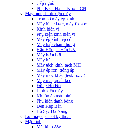
Cấp nguồn
Phụ Kiện Hàn – Khò – CN
Máy móc, Linh kiện máy
Trọn bộ máy ép kính
Máy khắc laser, máy fix sọc
Kính hiển vi
Phụ kiện kính hiển vi
Máy ép kính, ép cổ
Máy hấp chân không
Hấp Hồng – Hấp UV
Máy bơm hơi
Máy hút
Máy tách kính, tách MH
Máy ép ron, đóng áp
Máy móc khác (test, fix…)
Máy mài, quấn keo
Đồng Hồ Đo
Linh kiện máy
Khuôn ép màn hình
Phụ kiện đánh bóng
Đèn Kẹp Bàn
Bộ Sạc Đa Năng
Lót máy ép – lót kỹ thuật
Mặt kính
Mặt kính AW