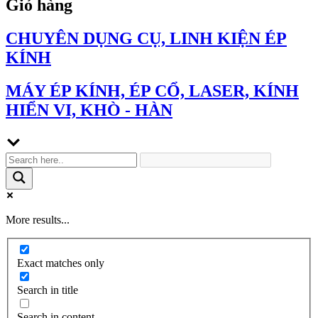
Giỏ hàng
CHUYÊN DỤNG CỤ, LINH KIỆN ÉP
KÍNH
MÁY ÉP KÍNH, ÉP CỔ, LASER, KÍNH
HIỂN VI, KHÒ - HÀN
More results...
Exact matches only
Search in title
Search in content