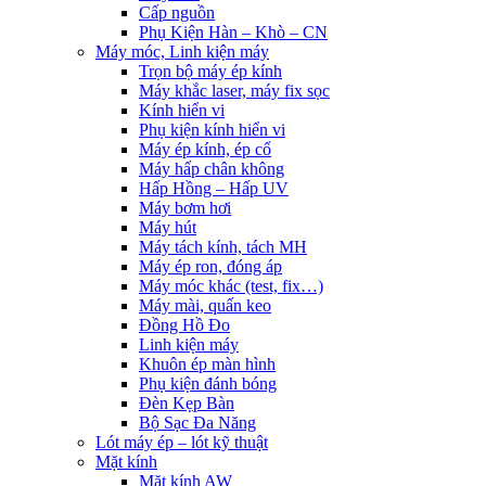
Cấp nguồn
Phụ Kiện Hàn – Khò – CN
Máy móc, Linh kiện máy
Trọn bộ máy ép kính
Máy khắc laser, máy fix sọc
Kính hiển vi
Phụ kiện kính hiển vi
Máy ép kính, ép cổ
Máy hấp chân không
Hấp Hồng – Hấp UV
Máy bơm hơi
Máy hút
Máy tách kính, tách MH
Máy ép ron, đóng áp
Máy móc khác (test, fix…)
Máy mài, quấn keo
Đồng Hồ Đo
Linh kiện máy
Khuôn ép màn hình
Phụ kiện đánh bóng
Đèn Kẹp Bàn
Bộ Sạc Đa Năng
Lót máy ép – lót kỹ thuật
Mặt kính
Mặt kính AW