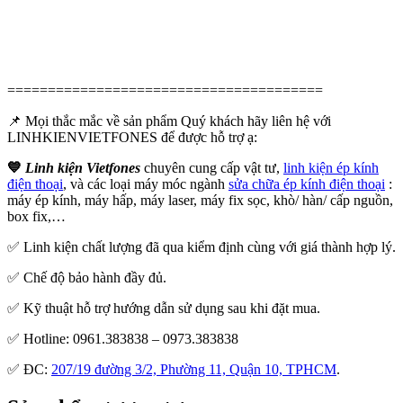
=======================================
📌 Mọi thắc mắc về sản phẩm Quý khách hãy liên hệ với
LINHKIENVIETFONES để được hỗ trợ ạ:
💙
Linh kiện Vietfones
chuyên cung cấp vật tư,
linh kiện ép kính
điện thoại
, và các loại máy móc ngành
sửa chữa ép kính điện thoại
:
máy ép kính, máy hấp, máy laser, máy fix sọc, khò/ hàn/ cấp nguồn,
box fix,…
✅ Linh kiện chất lượng đã qua kiểm định cùng với giá thành hợp lý.
✅ Chế độ bảo hành đầy đủ.
✅ Kỹ thuật hỗ trợ hướng dẫn sử dụng sau khi đặt mua.
✅ Hotline: 0961.383838 – 0973.383838
✅ ĐC:
207/19 đường 3/2, Phường 11, Quận 10, TPHCM
.