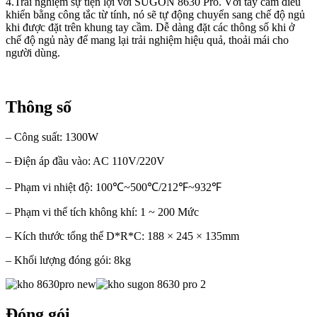
4.Trải nghiệm sự tiện lợi với SUGON 8630 Pro. Với tay cầm điều
khiển bằng công tắc từ tính, nó sẽ tự động chuyển sang chế độ ngủ
khi được đặt trên khung tay cầm. Dễ dàng đặt các thông số khi ở
chế độ ngủ này để mang lại trải nghiệm hiệu quả, thoải mái cho
người dùng.
Thông số
– Công suất: 1300W
– Điện áp đầu vào: AC 110V/220V
– Phạm vi nhiệt độ: 100℃~500℃/212℉~932℉
– Phạm vi thể tích không khí: 1 ~ 200 Mức
– Kích thước tổng thể D*R*C: 188 × 245 × 135mm
– Khối lượng đóng gói: 8kg
Đóng gói