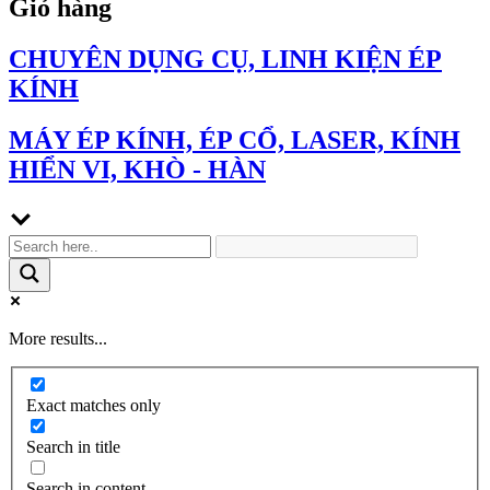
Giỏ hàng
CHUYÊN DỤNG CỤ, LINH KIỆN ÉP
KÍNH
MÁY ÉP KÍNH, ÉP CỔ, LASER, KÍNH
HIỂN VI, KHÒ - HÀN
More results...
Exact matches only
Search in title
Search in content