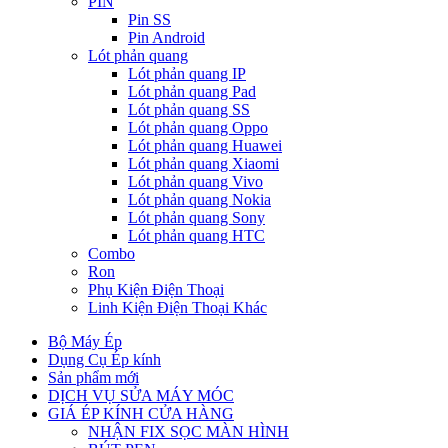
PIN
Pin SS
Pin Android
Lót phản quang
Lót phản quang IP
Lót phản quang Pad
Lót phản quang SS
Lót phản quang Oppo
Lót phản quang Huawei
Lót phản quang Xiaomi
Lót phản quang Vivo
Lót phản quang Nokia
Lót phản quang Sony
Lót phản quang HTC
Combo
Ron
Phụ Kiện Điện Thoại
Linh Kiện Điện Thoại Khác
Bộ Máy Ép
Dụng Cụ Ép kính
Sản phẩm mới
DỊCH VỤ SỬA MÁY MÓC
GIÁ ÉP KÍNH CỬA HÀNG
NHẬN FIX SỌC MÀN HÌNH