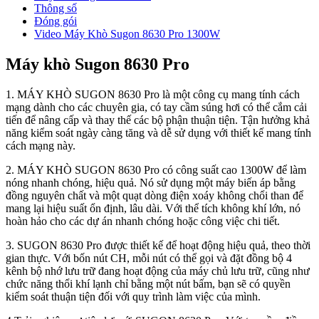
Thông số
Đóng gói
Video Máy Khò Sugon 8630 Pro 1300W
Máy khò Sugon 8630 Pro
1. MÁY KHÒ SUGON 8630 Pro là một công cụ mang tính cách
mạng dành cho các chuyên gia, có tay cầm súng hơi có thể cắm cải
tiến để nâng cấp và thay thế các bộ phận thuận tiện. Tận hưởng khả
năng kiểm soát ngày càng tăng và dễ sử dụng với thiết kế mang tính
cách mạng này.
2. MÁY KHÒ SUGON 8630 Pro có công suất cao 1300W để làm
nóng nhanh chóng, hiệu quả. Nó sử dụng một máy biến áp bằng
đồng nguyên chất và một quạt dòng điện xoáy không chổi than để
mang lại hiệu suất ổn định, lâu dài. Với thể tích không khí lớn, nó
hoàn hảo cho các dự án nhanh chóng hoặc công việc chi tiết.
3. SUGON 8630 Pro được thiết kế để hoạt động hiệu quả, theo thời
gian thực. Với bốn nút CH, mỗi nút có thể gọi và đặt đồng bộ 4
kênh bộ nhớ lưu trữ đang hoạt động của máy chủ lưu trữ, cũng như
chức năng thổi khí lạnh chỉ bằng một nút bấm, bạn sẽ có quyền
kiểm soát thuận tiện đối với quy trình làm việc của mình.