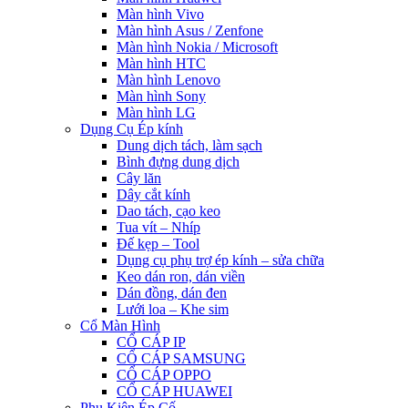
Màn hình Vivo
Màn hình Asus / Zenfone
Màn hình Nokia / Microsoft
Màn hình HTC
Màn hình Lenovo
Màn hình Sony
Màn hình LG
Dụng Cụ Ép kính
Dung dịch tách, làm sạch
Bình đựng dung dịch
Cây lăn
Dây cắt kính
Dao tách, cạo keo
Tua vít – Nhíp
Đế kẹp – Tool
Dụng cụ phụ trợ ép kính – sửa chữa
Keo dán ron, dán viền
Dán đồng, dán đen
Lưới loa – Khe sim
Cổ Màn Hình
CỔ CÁP IP
CỔ CÁP SAMSUNG
CỔ CÁP OPPO
CỔ CÁP HUAWEI
Phụ Kiện Ép Cố