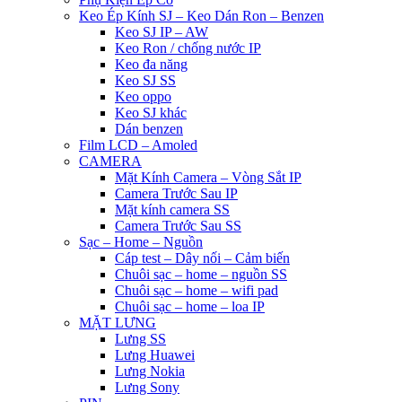
Keo Ép Kính SJ – Keo Dán Ron – Benzen
Keo SJ IP – AW
Keo Ron / chống nước IP
Keo đa năng
Keo SJ SS
Keo oppo
Keo SJ khác
Dán benzen
Film LCD – Amoled
CAMERA
Mặt Kính Camera – Vòng Sắt IP
Camera Trước Sau IP
Mặt kính camera SS
Camera Trước Sau SS
Sạc – Home – Nguồn
Cáp test – Dây nối – Cảm biến
Chuôi sạc – home – nguồn SS
Chuôi sạc – home – wifi pad
Chuôi sạc – home – loa IP
MẶT LƯNG
Lưng SS
Lưng Huawei
Lưng Nokia
Lưng Sony