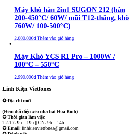
Máy khò hàn 2in1 SUGON 212 (hàn
200-450°C/ 60W/ mũi T12-thẳng, khò
760W/ 100-500°C)
2,000,000
₫
Thêm vào giỏ hàng
Máy Khò YCS R1 Pro – 1000W /
100°C – 550°C
2,990,000
₫
Thêm vào giỏ hàng
Linh Kiện Vietfones
✪ Địa chỉ mới
207/19 Đường 3/2 P. Vườn Lài (Q10 cũ), Tp.HCM
(Hẻm đối diện xéo nhà hát Hòa Bình)
✪ Thời gian làm việc
T2-T7: 9h – 19h || CN: 9h – 14h
✪ Email
: linhkienvietfones@gmail.com
✪ Đánh giá
:
linhkienvietfones