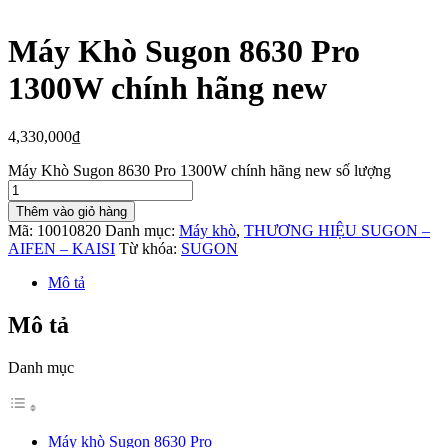
Máy Khò Sugon 8630 Pro
1300W chính hãng new
4,330,000
₫
Máy Khò Sugon 8630 Pro 1300W chính hãng new số lượng
Thêm vào giỏ hàng
Mã:
10010820
Danh mục:
Máy khò
,
THƯƠNG HIỆU SUGON –
AIFEN – KAISI
Từ khóa:
SUGON
Mô tả
Mô tả
Danh mục
Máy khò Sugon 8630 Pro