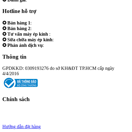
Hotline hỗ trợ
✪ Bán hàng 1
:
0961.38.38.38
✪ Bán hàng 2
:
0973.38.38.38
✪ Tư vấn máy ép kính
:
0973.242424
✪ Sữa chữa máy ép kính
:
0975.383838
✪ Phản ánh dịch vụ
:
0973.242424
Thông tin
GPDKKD: 0309193276 do sở KH&ĐT TP.HCM cấp ngày
4/4/2016
Chính sách
Chính sách bảo hành
Chính sách bảo mật
Thanh toán
Hướng dẫn đặt hàng