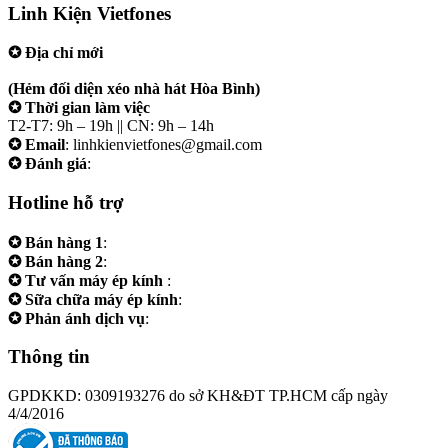
Linh Kiện Vietfones
✪ Địa chỉ mới
207/19 Đường 3/2 P. Vườn Lài (Q10 cũ), Tp.HCM
(Hẻm đối diện xéo nhà hát Hòa Bình)
✪ Thời gian làm việc
T2-T7: 9h – 19h || CN: 9h – 14h
✪ Email
: linhkienvietfones@gmail.com
✪ Đánh giá
:
linhkienvietfones
Hotline hỗ trợ
✪ Bán hàng 1
:
0961.38.38.38
✪ Bán hàng 2
:
0973.38.38.38
✪ Tư vấn máy ép kính
:
0973.242424
✪ Sữa chữa máy ép kính
:
0975.383838
✪ Phản ánh dịch vụ
:
0973.242424
Thông tin
GPDKKD: 0309193276 do sở KH&ĐT TP.HCM cấp ngày
4/4/2016