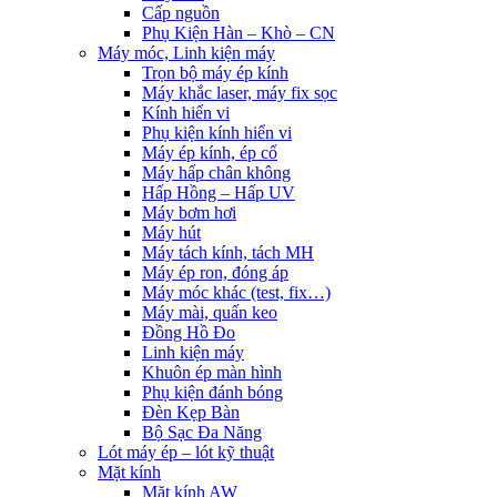
Cấp nguồn
Phụ Kiện Hàn – Khò – CN
Máy móc, Linh kiện máy
Trọn bộ máy ép kính
Máy khắc laser, máy fix sọc
Kính hiển vi
Phụ kiện kính hiển vi
Máy ép kính, ép cổ
Máy hấp chân không
Hấp Hồng – Hấp UV
Máy bơm hơi
Máy hút
Máy tách kính, tách MH
Máy ép ron, đóng áp
Máy móc khác (test, fix…)
Máy mài, quấn keo
Đồng Hồ Đo
Linh kiện máy
Khuôn ép màn hình
Phụ kiện đánh bóng
Đèn Kẹp Bàn
Bộ Sạc Đa Năng
Lót máy ép – lót kỹ thuật
Mặt kính
Mặt kính AW