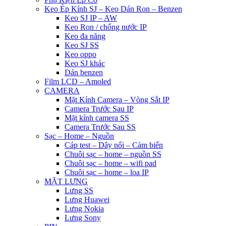
Keo Ép Kính SJ – Keo Dán Ron – Benzen
Keo SJ IP – AW
Keo Ron / chống nước IP
Keo đa năng
Keo SJ SS
Keo oppo
Keo SJ khác
Dán benzen
Film LCD – Amoled
CAMERA
Mặt Kính Camera – Vòng Sắt IP
Camera Trước Sau IP
Mặt kính camera SS
Camera Trước Sau SS
Sạc – Home – Nguồn
Cáp test – Dây nối – Cảm biến
Chuôi sạc – home – nguồn SS
Chuôi sạc – home – wifi pad
Chuôi sạc – home – loa IP
MẶT LƯNG
Lưng SS
Lưng Huawei
Lưng Nokia
Lưng Sony