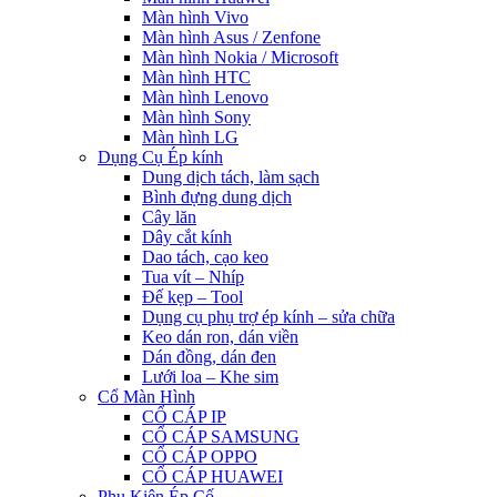
Màn hình Vivo
Màn hình Asus / Zenfone
Màn hình Nokia / Microsoft
Màn hình HTC
Màn hình Lenovo
Màn hình Sony
Màn hình LG
Dụng Cụ Ép kính
Dung dịch tách, làm sạch
Bình đựng dung dịch
Cây lăn
Dây cắt kính
Dao tách, cạo keo
Tua vít – Nhíp
Đế kẹp – Tool
Dụng cụ phụ trợ ép kính – sửa chữa
Keo dán ron, dán viền
Dán đồng, dán đen
Lưới loa – Khe sim
Cổ Màn Hình
CỔ CÁP IP
CỔ CÁP SAMSUNG
CỔ CÁP OPPO
CỔ CÁP HUAWEI
Phụ Kiện Ép Cố