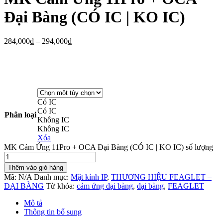
Đại Bàng (CÓ IC | KO IC)
284,000
₫
–
294,000
₫
Có IC
Có IC
Phân loại
Không IC
Không IC
Xóa
MK Cảm Ứng 11Pro + OCA Đại Bàng (CÓ IC | KO IC) số lượng
Thêm vào giỏ hàng
Mã:
N/A
Danh mục:
Mặt kính IP
,
THƯƠNG HIỆU FEAGLET –
ĐẠI BÀNG
Từ khóa:
cảm ứng đại bàng
,
đại bàng
,
FEAGLET
Mô tả
Thông tin bổ sung