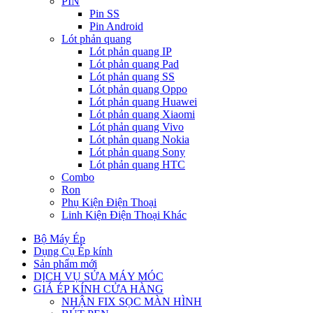
PIN
Pin SS
Pin Android
Lót phản quang
Lót phản quang IP
Lót phản quang Pad
Lót phản quang SS
Lót phản quang Oppo
Lót phản quang Huawei
Lót phản quang Xiaomi
Lót phản quang Vivo
Lót phản quang Nokia
Lót phản quang Sony
Lót phản quang HTC
Combo
Ron
Phụ Kiện Điện Thoại
Linh Kiện Điện Thoại Khác
Bộ Máy Ép
Dụng Cụ Ép kính
Sản phẩm mới
DỊCH VỤ SỬA MÁY MÓC
GIÁ ÉP KÍNH CỬA HÀNG
NHẬN FIX SỌC MÀN HÌNH