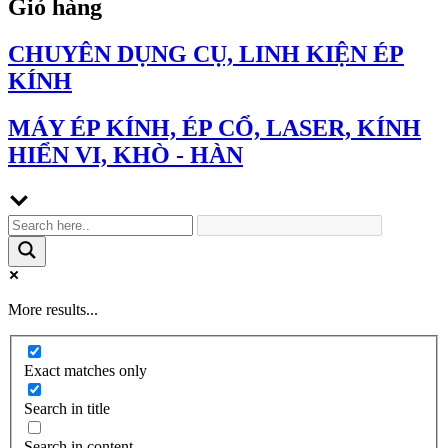
Giỏ hàng
CHUYÊN DỤNG CỤ, LINH KIỆN ÉP
KÍNH
MÁY ÉP KÍNH, ÉP CỔ, LASER, KÍNH
HIỂN VI, KHÒ - HÀN
More results...
Exact matches only
Search in title
Search in content