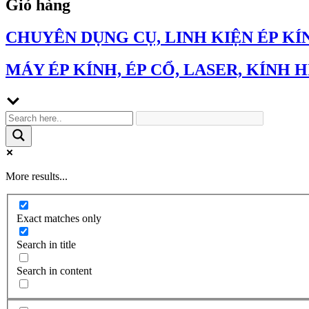
Giỏ hàng
CHUYÊN DỤNG CỤ, LINH KIỆN ÉP KÍ
MÁY ÉP KÍNH, ÉP CỔ, LASER, KÍNH H
More results...
Exact matches only
Search in title
Search in content