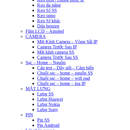
Keo đa năng
Keo SJ SS
Keo oppo
Keo SJ khác
Dán benzen
Film LCD – Amoled
CAMERA
Mặt Kính Camera – Vòng Sắt IP
Camera Trước Sau IP
Mặt kính camera SS
Camera Trước Sau SS
Sạc – Home – Nguồn
Cáp test – Dây nối – Cảm biến
Chuôi sạc – home – nguồn SS
Chuôi sạc – home – wifi pad
Chuôi sạc – home – loa IP
MẶT LƯNG
Lưng SS
Lưng Huawei
Lưng Nokia
Lưng Sony
PIN
Pin SS
Pin Android