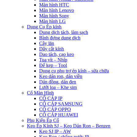
Màn hình HTC
Màn hình Lenovo
Màn hình Sony
Màn hình LG
Dụng Cụ Ép kính
Dung dịch tách, làm sạch
Bình đựng dung dịch
Cây lăn
Dây cắt kính
Dao tách, cạo keo
Tua vít – Nhíp
Đế kẹp – Tool
Dụng cụ phụ trợ ép kính – sửa chữa
Keo dán ron, dán viền
Dán đồng, dán đen
Lưới loa – Khe sim
Cổ Màn Hình
CỔ CÁP IP
CỔ CÁP SAMSUNG
CỔ CÁP OPPO
CỔ CÁP HUAWEI
Phụ Kiện Ép Cố
Keo Ép Kính SJ – Keo Dán Ron – Benzen
Keo SJ IP – AW
Keo Ron / chống nước IP