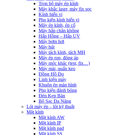
Trọn bộ máy ép kính
Máy khắc laser, máy fix sọc
Kính hiển vi
Phụ kiện kính hiển vi
Máy ép kính, ép cổ
Máy hấp chân không
Hấp Hồng – Hấp UV
Máy bơm hơi
Máy hút
Máy tách kính, tách MH
Máy ép ron, đóng áp
Máy móc khác (test, fix…)
Máy mài, quấn keo
Đồng Hồ Đo
Linh kiện máy
Khuôn ép màn hình
Phụ kiện đánh bóng
Đèn Kẹp Bàn
Bộ Sạc Đa Năng
Lót máy ép – lót kỹ thuật
Mặt kính
Mặt kính AW
Mặt kính IP
Mặt kính pad
Mặt kính SS