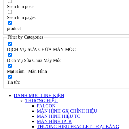
Search in posts
Search in pages
product
Filter by Categories
DỊCH VỤ SỬA CHỮA MÁY MÓC
Dịch Vụ Sửa Chữa Máy Móc
Mặt Kính - Màn Hình
Tin tức
DANH MỤC LINH KIỆN
THƯƠNG HIỆU
FALCON
MÀN HÌNH GX CHÍNH HIỆU
MÀN HÌNH HIỆU TO
MÀN HÌNH IP JK
THƯƠNG HIỆU FEAGLET – ĐẠI BÀNG