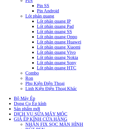
PIN
Pin SS
Pin Android
Lót phản quang
Lót phản quang IP
Lót phản quang Pad
Lót phản quang SS
Lót phản quang Oppo
Lót phản quang Huawei
Lót phản quang Xiaomi
Lót phản quang Vivo
Lót phản quang Nokia
Lót phản quang Sony
Lót phản quang HTC
Combo
Ron
Phụ Kiện Điện Thoại
Linh Kiện Điện Thoại Khác
Bộ Máy Ép
Dụng Cụ Ép kính
Sản phẩm mới
DỊCH VỤ SỬA MÁY MÓC
GIÁ ÉP KÍNH CỬA HÀNG
NHẬN FIX SỌC MÀN HÌNH