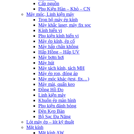
Cấp nguồn
Phụ Kiện Hàn – Khò – CN
Máy móc, Linh kiện máy
Trọn bộ máy ép kính
Máy khắc laser, máy fix sọc
Kính hiển vi
Phụ kiện kính hiển vi
Máy ép kính, ép cổ
Máy hấp chân không
Hấp Hồng – Hấp UV
Máy bơm hơi
Máy hút
Máy tách kính, tách MH
Máy ép ron, đóng áp
Máy móc khác (test, fix…)
Máy mài, quấn keo
Đồng Hồ Đo
Linh kiện máy
Khuôn ép màn hình
Phụ kiện đánh bóng
Đèn Kẹp Bàn
Bộ Sạc Đa Năng
Lót máy ép – lót kỹ thuật
Mặt kính
Mặt kính AW