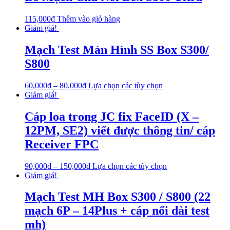
115,000
₫
Thêm vào giỏ hàng
Giảm giá!
Mạch Test Màn Hình SS Box S300/
S800
60,000
₫
–
80,000
₫
Lựa chọn các tùy chọn
Giảm giá!
Cáp loa trong JC fix FaceID (X –
12PM, SE2) viết được thông tin/ cáp
Receiver FPC
90,000
₫
–
150,000
₫
Lựa chọn các tùy chọn
Giảm giá!
Mạch Test MH Box S300 / S800 (22
mạch 6P – 14Plus + cáp nối dài test
mh)