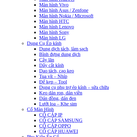
Màn hình Vivo
Màn hình Asus / Zenfone
Màn hình Nokia / Microsoft
Màn hình HTC
Màn hình Lenovo
Màn hình Sony
Màn hình LG
Dụng Cụ Ép kính
Dung dịch tách, làm sạch
Bình đựng dung dịch
Cây lăn
Dây cắt kính
Dao tách, cạo keo
Tua vít – Nhíp
Đế kẹp – Tool
Dụng cụ phụ trợ ép kính – sửa chữa
Keo dán ron, dán viền
Dán đồng, dán đen
Lưới loa – Khe sim
Cổ Màn Hình
CỔ CÁP IP
CỔ CÁP SAMSUNG
CỔ CÁP OPPO
CỔ CÁP HUAWEI
Phụ Kiện Ép Cố