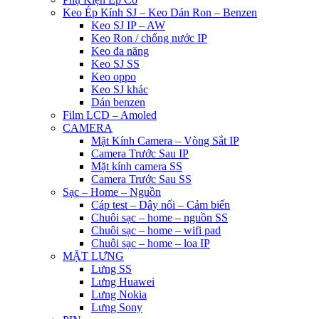
Keo Ép Kính SJ – Keo Dán Ron – Benzen
Keo SJ IP – AW
Keo Ron / chống nước IP
Keo đa năng
Keo SJ SS
Keo oppo
Keo SJ khác
Dán benzen
Film LCD – Amoled
CAMERA
Mặt Kính Camera – Vòng Sắt IP
Camera Trước Sau IP
Mặt kính camera SS
Camera Trước Sau SS
Sạc – Home – Nguồn
Cáp test – Dây nối – Cảm biến
Chuôi sạc – home – nguồn SS
Chuôi sạc – home – wifi pad
Chuôi sạc – home – loa IP
MẶT LƯNG
Lưng SS
Lưng Huawei
Lưng Nokia
Lưng Sony