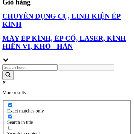
Giỏ hàng
CHUYÊN DỤNG CỤ, LINH KIỆN ÉP
KÍNH
MÁY ÉP KÍNH, ÉP CỔ, LASER, KÍNH
HIỂN VI, KHÒ - HÀN
More results...
Exact matches only
Search in title
Search in content