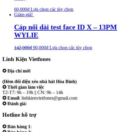
60,000
₫
Lựa chọn các tùy chọn
Giảm giá!
Cáp nối dài test face ID X – 13PM
WYLIE
142,000
₫
90,000
₫
Lựa chọn các tùy chọn
Linh Kiện Vietfones
✪ Địa chỉ mới
207/19 Đường 3/2 P. Vườn Lài (Q10 cũ), Tp.HCM
(Hẻm đối diện xéo nhà hát Hòa Bình)
✪ Thời gian làm việc
T2-T7: 9h – 19h || CN: 9h – 14h
✪ Email
: linhkienvietfones@gmail.com
✪ Đánh giá
:
linhkienvietfones
Hotline hỗ trợ
✪ Bán hàng 1
:
0961.38.38.38