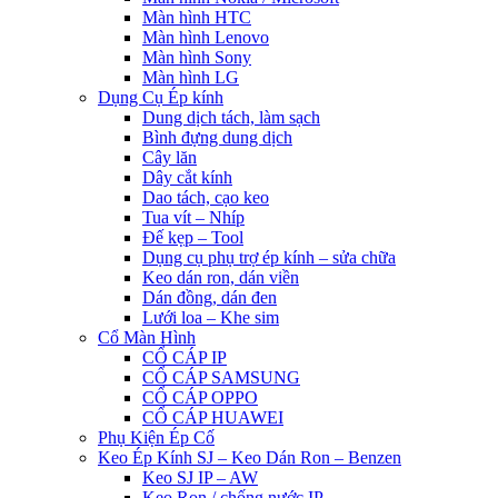
Màn hình HTC
Màn hình Lenovo
Màn hình Sony
Màn hình LG
Dụng Cụ Ép kính
Dung dịch tách, làm sạch
Bình đựng dung dịch
Cây lăn
Dây cắt kính
Dao tách, cạo keo
Tua vít – Nhíp
Đế kẹp – Tool
Dụng cụ phụ trợ ép kính – sửa chữa
Keo dán ron, dán viền
Dán đồng, dán đen
Lưới loa – Khe sim
Cổ Màn Hình
CỔ CÁP IP
CỔ CÁP SAMSUNG
CỔ CÁP OPPO
CỔ CÁP HUAWEI
Phụ Kiện Ép Cố
Keo Ép Kính SJ – Keo Dán Ron – Benzen
Keo SJ IP – AW
Keo Ron / chống nước IP