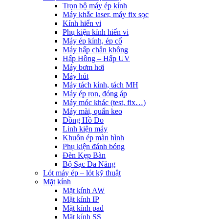
Trọn bộ máy ép kính
Máy khắc laser, máy fix sọc
Kính hiển vi
Phụ kiện kính hiển vi
Máy ép kính, ép cổ
Máy hấp chân không
Hấp Hồng – Hấp UV
Máy bơm hơi
Máy hút
Máy tách kính, tách MH
Máy ép ron, đóng áp
Máy móc khác (test, fix…)
Máy mài, quấn keo
Đồng Hồ Đo
Linh kiện máy
Khuôn ép màn hình
Phụ kiện đánh bóng
Đèn Kẹp Bàn
Bộ Sạc Đa Năng
Lót máy ép – lót kỹ thuật
Mặt kính
Mặt kính AW
Mặt kính IP
Mặt kính pad
Mặt kính SS