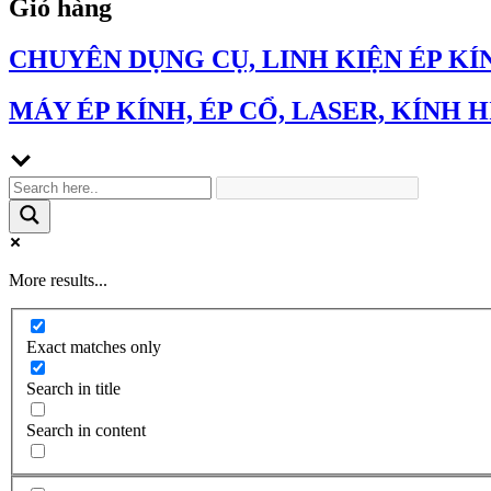
Giỏ hàng
CHUYÊN DỤNG CỤ, LINH KIỆN ÉP KÍ
MÁY ÉP KÍNH, ÉP CỔ, LASER, KÍNH H
More results...
Exact matches only
Search in title
Search in content