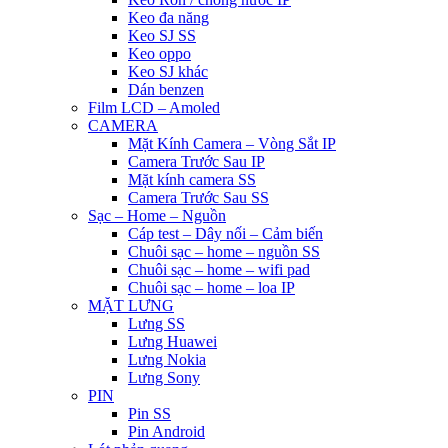
Keo đa năng
Keo SJ SS
Keo oppo
Keo SJ khác
Dán benzen
Film LCD – Amoled
CAMERA
Mặt Kính Camera – Vòng Sắt IP
Camera Trước Sau IP
Mặt kính camera SS
Camera Trước Sau SS
Sạc – Home – Nguồn
Cáp test – Dây nối – Cảm biến
Chuôi sạc – home – nguồn SS
Chuôi sạc – home – wifi pad
Chuôi sạc – home – loa IP
MẶT LƯNG
Lưng SS
Lưng Huawei
Lưng Nokia
Lưng Sony
PIN
Pin SS
Pin Android