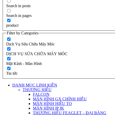
Search in posts
Search in pages
product
Filter by Categories
Dịch Vụ Sửa Chữa Máy Móc
DỊCH VỤ SỬA CHỮA MÁY MÓC
Mặt Kính - Màn Hình
Tin tức
DANH MỤC LINH KIỆN
THƯƠNG HIỆU
FALCON
MÀN HÌNH GX CHÍNH HIỆU
MÀN HÌNH HIỆU TO
MÀN HÌNH IP JK
THƯƠNG HIỆU FEAGLET – ĐẠI BÀNG