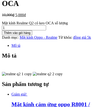
OCA
10,000
₫
5,000
₫
Mặt kính Realme Q2 có keo OCA số lượng
Thêm vào giỏ hàng
Danh mục:
Mặt kính Oppo - Realme
Từ khóa:
đồng giá 5k
Mô tả
Mô tả
Sản phẩm tương tự
Giảm giá!
Mặt kính cảm ứng oppo R8001 /