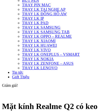
BÚT PEN
THAY PIN MAC
THAY LK TAI NGHE AP
THAY LK ĐỒNG HỒ AW
THAY LK IP
THAY LK PAD
THAY LK SAMSUNG
THAY LK SAMSUNG TAB
THAY LK OPPO – REALME
THAY LK XIAOMI
THAY LK HUAWEI
THAY LK VIVO
THAY LK ONEPLUS – VSMART
THAY LK NOKIA
THAY LK ZENFONE – ASUS
THAY LK LENOVO
Tin tức
Giới Thiệu
Giảm giá!
Mặt kính Realme Q2 có keo