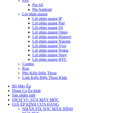
PIN
Pin SS
Pin Android
Lót phản quang
Lót phản quang IP
Lót phản quang Pad
Lót phản quang SS
Lót phản quang Oppo
Lót phản quang Huawei
Lót phản quang Xiaomi
Lót phản quang Vivo
Lót phản quang Nokia
Lót phản quang Sony
Lót phản quang HTC
Combo
Ron
Phụ Kiện Điện Thoại
Linh Kiện Điện Thoại Khác
Bộ Máy Ép
Dụng Cụ Ép kính
Sản phẩm mới
DỊCH VỤ SỬA MÁY MÓC
GIÁ ÉP KÍNH CỬA HÀNG
NHẬN FIX SỌC MÀN HÌNH