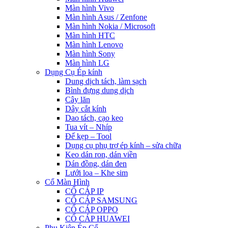
Màn hình Vivo
Màn hình Asus / Zenfone
Màn hình Nokia / Microsoft
Màn hình HTC
Màn hình Lenovo
Màn hình Sony
Màn hình LG
Dụng Cụ Ép kính
Dung dịch tách, làm sạch
Bình đựng dung dịch
Cây lăn
Dây cắt kính
Dao tách, cạo keo
Tua vít – Nhíp
Đế kẹp – Tool
Dụng cụ phụ trợ ép kính – sửa chữa
Keo dán ron, dán viền
Dán đồng, dán đen
Lưới loa – Khe sim
Cổ Màn Hình
CỔ CÁP IP
CỔ CÁP SAMSUNG
CỔ CÁP OPPO
CỔ CÁP HUAWEI
Phụ Kiện Ép Cố