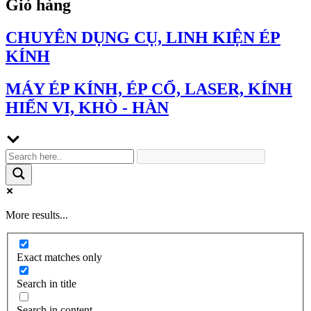
Giỏ hàng
CHUYÊN DỤNG CỤ, LINH KIỆN ÉP
KÍNH
MÁY ÉP KÍNH, ÉP CỔ, LASER, KÍNH
HIỂN VI, KHÒ - HÀN
More results...
Exact matches only
Search in title
Search in content