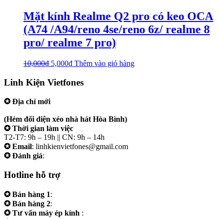
Mặt kính Realme Q2 pro có keo OCA
(A74 /A94/reno 4se/reno 6z/ realme 8
pro/ realme 7 pro)
10,000
₫
5,000
₫
Thêm vào giỏ hàng
Linh Kiện Vietfones
✪ Địa chỉ mới
207/19 Đường 3/2 P. Vườn Lài (Q10 cũ), Tp.HCM
(Hẻm đối diện xéo nhà hát Hòa Bình)
✪ Thời gian làm việc
T2-T7: 9h – 19h || CN: 9h – 14h
✪ Email
: linhkienvietfones@gmail.com
✪ Đánh giá
:
linhkienvietfones
Hotline hỗ trợ
✪ Bán hàng 1
:
0961.38.38.38
✪ Bán hàng 2
:
0973.38.38.38
✪ Tư vấn máy ép kính
:
0973.242424