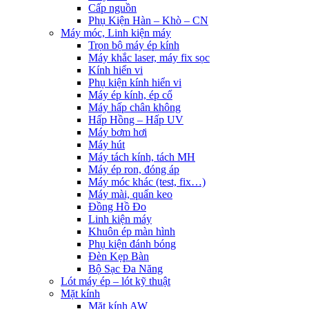
Cấp nguồn
Phụ Kiện Hàn – Khò – CN
Máy móc, Linh kiện máy
Trọn bộ máy ép kính
Máy khắc laser, máy fix sọc
Kính hiển vi
Phụ kiện kính hiển vi
Máy ép kính, ép cổ
Máy hấp chân không
Hấp Hồng – Hấp UV
Máy bơm hơi
Máy hút
Máy tách kính, tách MH
Máy ép ron, đóng áp
Máy móc khác (test, fix…)
Máy mài, quấn keo
Đồng Hồ Đo
Linh kiện máy
Khuôn ép màn hình
Phụ kiện đánh bóng
Đèn Kẹp Bàn
Bộ Sạc Đa Năng
Lót máy ép – lót kỹ thuật
Mặt kính
Mặt kính AW