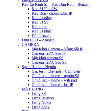
Keo Ép Kính SJ – Keo Dán Ron – Benzen
Keo SJ IP – AW
Keo Ron / chống nước IP
Keo đa năng
Keo SJ SS
Keo oppo
Keo SJ khác
Dán benzen
Film LCD – Amoled
CAMERA
Mặt Kính Camera – Vòng Sắt IP
Camera Trước Sau IP
Mặt kính camera SS
Camera Trước Sau SS
Sạc – Home – Nguồn
Cáp test – Dây nối – Cảm biến
Chuôi sạc – home – nguồn SS
Chuôi sạc – home – wifi pad
Chuôi sạc – home – loa IP
MẶT LƯNG
Lưng SS
Lưng Huawei
Lưng Nokia
Lưng Sony