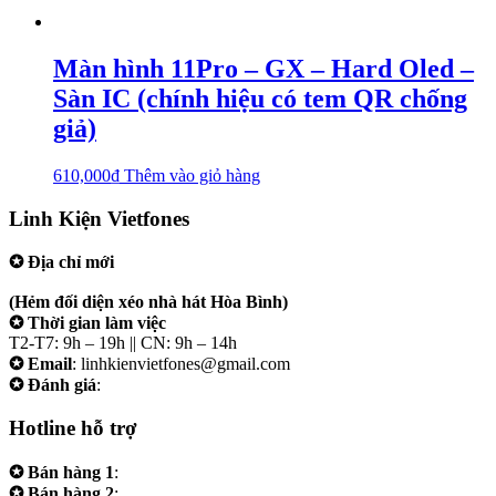
Màn hình 11Pro – GX – Hard Oled –
Sàn IC (chính hiệu có tem QR chống
giả)
610,000
₫
Thêm vào giỏ hàng
Linh Kiện Vietfones
✪ Địa chỉ mới
207/19 Đường 3/2 P. Vườn Lài (Q10 cũ), Tp.HCM
(Hẻm đối diện xéo nhà hát Hòa Bình)
✪ Thời gian làm việc
T2-T7: 9h – 19h || CN: 9h – 14h
✪ Email
: linhkienvietfones@gmail.com
✪ Đánh giá
:
linhkienvietfones
Hotline hỗ trợ
✪ Bán hàng 1
:
0961.38.38.38
✪ Bán hàng 2
:
0973.38.38.38