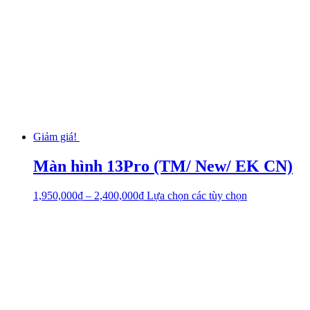
Giảm giá!
Màn hình 13Pro (TM/ New/ EK CN)
1,950,000
₫
–
2,400,000
₫
Lựa chọn các tùy chọn