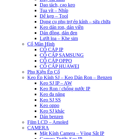
Dao tách, cạo keo
Tua vít – Nhíp
Đế kẹp – Tool
Dụng cụ phụ trợ ép kính – sửa chữa
Keo dán ron, dán viền
Dán đồng, dán đen
Lưới loa – Khe sim
Cổ Màn Hình
CỔ CÁP IP
CỔ CÁP SAMSUNG
CỔ CÁP OPPO
CỔ CÁP HUAWEI
Phụ Kiện Ép Cố
Keo Ép Kính SJ – Keo Dán Ron – Benzen
Keo SJ IP – AW
Keo Ron / chống nước IP
Keo đa năng
Keo SJ SS
Keo oppo
Keo SJ khác
Dán benzen
Film LCD – Amoled
CAMERA
Mặt Kính Camera – Vòng Sắt IP
Camera Trước Sau IP