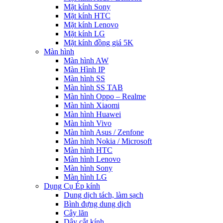
Mặt kính Sony
Mặt kính HTC
Mặt kính Lenovo
Mặt kính LG
Mặt kính đồng giá 5K
Màn hình
Màn hình AW
Màn Hình IP
Màn hình SS
Màn hình SS TAB
Màn hình Oppo – Realme
Màn hình Xiaomi
Màn hình Huawei
Màn hình Vivo
Màn hình Asus / Zenfone
Màn hình Nokia / Microsoft
Màn hình HTC
Màn hình Lenovo
Màn hình Sony
Màn hình LG
Dụng Cụ Ép kính
Dung dịch tách, làm sạch
Bình đựng dung dịch
Cây lăn
Dây cắt kính