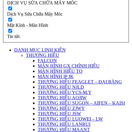
DỊCH VỤ SỬA CHỮA MÁY MÓC
Dịch Vụ Sửa Chữa Máy Móc
Mặt Kính - Màn Hình
Tin tức
DANH MỤC LINH KIỆN
THƯƠNG HIỆU
FALCON
MÀN HÌNH GX CHÍNH HIỆU
MÀN HÌNH HIỆU TO
MÀN HÌNH IP JK
THƯƠNG HIỆU FEAGLET – ĐẠI BÀNG
THƯƠNG HIỆU NJLD
THƯƠNG HIỆU YCS-M.Y
THƯƠNG HIỆU AOJIW
THƯƠNG HIỆU SUGON – AIFEN – KAISI
THƯƠNG HIỆU ZJWY
THƯƠNG HIỆU JSW
THƯƠNG HIỆU LUOWEI – LW
THƯƠNG HIỆU LANRUI
THƯƠNG HIỆU MAANT