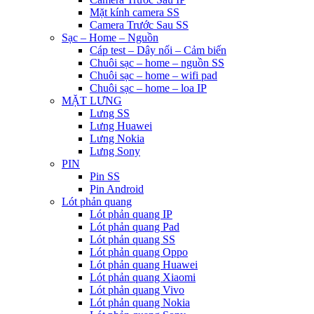
Mặt kính camera SS
Camera Trước Sau SS
Sạc – Home – Nguồn
Cáp test – Dây nối – Cảm biến
Chuôi sạc – home – nguồn SS
Chuôi sạc – home – wifi pad
Chuôi sạc – home – loa IP
MẶT LƯNG
Lưng SS
Lưng Huawei
Lưng Nokia
Lưng Sony
PIN
Pin SS
Pin Android
Lót phản quang
Lót phản quang IP
Lót phản quang Pad
Lót phản quang SS
Lót phản quang Oppo
Lót phản quang Huawei
Lót phản quang Xiaomi
Lót phản quang Vivo
Lót phản quang Nokia