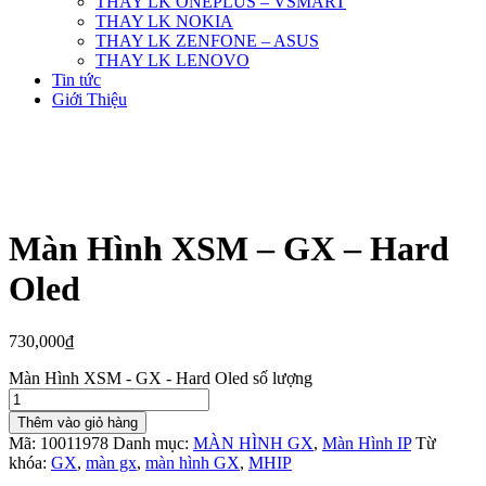
THAY LK ONEPLUS – VSMART
THAY LK NOKIA
THAY LK ZENFONE – ASUS
THAY LK LENOVO
Tin tức
Giới Thiệu
Màn Hình XSM – GX – Hard
Oled
730,000
₫
Màn Hình XSM - GX - Hard Oled số lượng
Thêm vào giỏ hàng
Mã:
10011978
Danh mục:
MÀN HÌNH GX
,
Màn Hình IP
Từ
khóa:
GX
,
màn gx
,
màn hình GX
,
MHIP