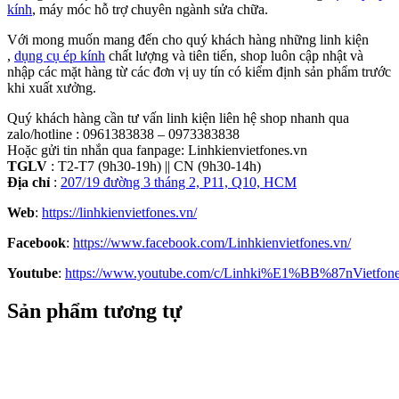
kính
, máy móc hỗ trợ chuyên ngành sửa chữa.
Với mong muốn mang đến cho quý khách hàng những linh kiện
,
dụng cụ ép kính
chất lượng và tiên tiến, shop luôn cập nhật và
nhập các mặt hàng từ các đơn vị uy tín có kiểm định sản phẩm trước
khi xuất xưởng.
Quý khách hàng cần tư vấn linh kiện liên hệ shop nhanh qua
zalo/hotline : 0961383838 – 0973383838
Hoặc gửi tin nhắn qua fanpage: Linhkienvietfones.vn
TGLV
: T2-T7 (9h30-19h) || CN (9h30-14h)
Địa chỉ
:
207/19 đường 3 tháng 2, P11, Q10, HCM
Web
:
https://linhkienvietfones.vn/
Facebook
:
https://www.facebook.com/Linhkienvietfones.vn/
Youtube
:
https://www.youtube.com/c/Linhki%E1%BB%87nVietfon
Sản phẩm tương tự