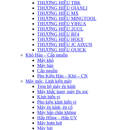
THƯƠNG HIỆU TBK
THƯƠNG HIỆU QIANLI
THƯƠNG HIỆU MX
THƯƠNG HIỆU MINGTOOL
THƯƠNG HIỆU YIHUA
THƯƠNG HIỆU 2UUL
THƯƠNG HIỆU RF4
THƯƠNG HIỆU HOLY
THƯƠNG HIỆU JC AIXUN
THƯƠNG HIỆU QUICK
Khò Hàn – Cấp nguồn
Máy khò
Máy hàn
Cấp nguồn
Phụ Kiện Hàn – Khò – CN
Máy móc, Linh kiện máy
Trọn bộ máy ép kính
Máy khắc laser, máy fix sọc
Kính hiển vi
Phụ kiện kính hiển vi
Máy ép kính, ép cổ
Máy hấp chân không
Hấp Hồng – Hấp UV
Máy bơm hơi
Máy hút