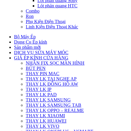
Lót phản quang Sony
Lót phản quang HTC
Combo
Ron
Phụ Kiện Điện Thoại
Linh Kiện Điện Thoại Khác
Bộ Máy Ép
Dụng Cụ Ép kính
Sản phẩm mới
DỊCH VỤ SỬA MÁY MÓC
GIÁ ÉP KÍNH CỬA HÀNG
NHẬN FIX SỌC MÀN HÌNH
BÚT PEN
THAY PIN MAC
THAY LK TAI NGHE AP
THAY LK ĐỒNG HỒ AW
THAY LK IP
THAY LK PAD
THAY LK SAMSUNG
THAY LK SAMSUNG TAB
THAY LK OPPO – REALME
THAY LK XIAOMI
THAY LK HUAWEI
THAY LK VIVO