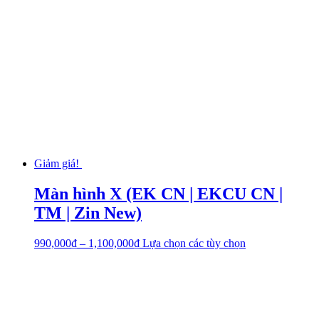
Giảm giá!
Màn hình X (EK CN | EKCU CN |
TM | Zin New)
990,000
₫
–
1,100,000
₫
Lựa chọn các tùy chọn