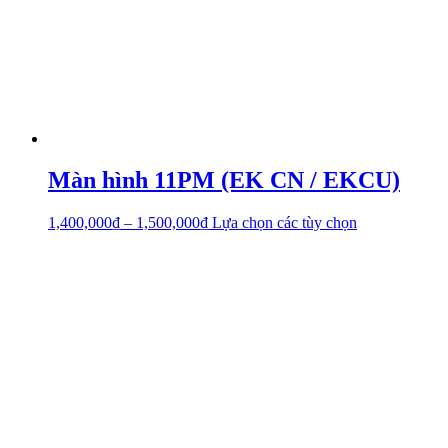
Màn hình 11PM (EK CN / EKCU)
1,400,000
₫
–
1,500,000
₫
Lựa chọn các tùy chọn