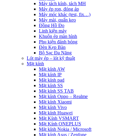
Máy tách kính, tách MH
Máy ép ron, đóng áp
Máy móc khác (test, fix…)
Máy mài, quấn keo
Đồng Hồ Đo
Linh kiện máy
Khuôn ép màn hình
Phụ kiện đánh bóng
Đèn Kẹp Bàn
Bộ Sạc Đa Năng
Lót máy ép – lót kỹ thuật
Mặt kính
Mặt kính AW
Mặt kính IP
Mặt kính pad
Mặt kính SS
Mặt kính SS TAB
Mặt kính Oppo – Realme
Mặt kính Xiaomi
Mặt kính Vivo
Mặt kính Huawei
Mặt Kính VSMART
Mặt Kính ONEPLUS
Mặt kính Nokia / Microsoft
Mặt kính Asus / Zenfone