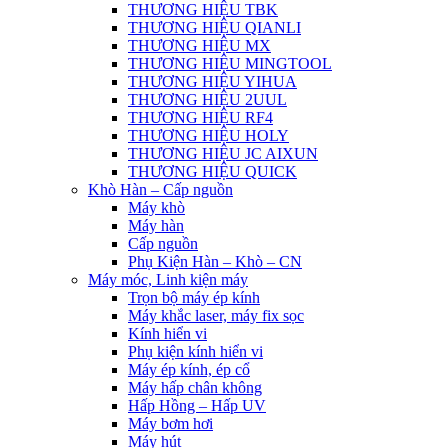
THƯƠNG HIỆU TBK
THƯƠNG HIỆU QIANLI
THƯƠNG HIỆU MX
THƯƠNG HIỆU MINGTOOL
THƯƠNG HIỆU YIHUA
THƯƠNG HIỆU 2UUL
THƯƠNG HIỆU RF4
THƯƠNG HIỆU HOLY
THƯƠNG HIỆU JC AIXUN
THƯƠNG HIỆU QUICK
Khò Hàn – Cấp nguồn
Máy khò
Máy hàn
Cấp nguồn
Phụ Kiện Hàn – Khò – CN
Máy móc, Linh kiện máy
Trọn bộ máy ép kính
Máy khắc laser, máy fix sọc
Kính hiển vi
Phụ kiện kính hiển vi
Máy ép kính, ép cổ
Máy hấp chân không
Hấp Hồng – Hấp UV
Máy bơm hơi
Máy hút