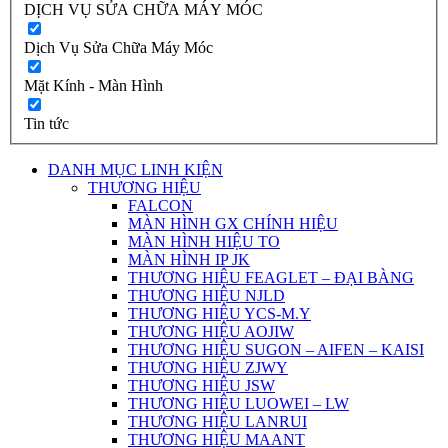
DỊCH VỤ SỬA CHỮA MÁY MÓC
Dịch Vụ Sửa Chữa Máy Móc
Mặt Kính - Màn Hình
Tin tức
DANH MỤC LINH KIỆN
THƯƠNG HIỆU
FALCON
MÀN HÌNH GX CHÍNH HIỆU
MÀN HÌNH HIỆU TO
MÀN HÌNH IP JK
THƯƠNG HIỆU FEAGLET – ĐẠI BÀNG
THƯƠNG HIỆU NJLD
THƯƠNG HIỆU YCS-M.Y
THƯƠNG HIỆU AOJIW
THƯƠNG HIỆU SUGON – AIFEN – KAISI
THƯƠNG HIỆU ZJWY
THƯƠNG HIỆU JSW
THƯƠNG HIỆU LUOWEI – LW
THƯƠNG HIỆU LANRUI
THƯƠNG HIỆU MAANT