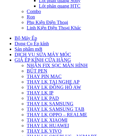
Lót phản quang Sony
Lót phản quang HTC
Combo
Ron
Phụ Kiện Điện Thoại
Linh Kiện Điện Thoại Khác
Bộ Máy Ép
Dụng Cụ Ép kính
Sản phẩm mới
DỊCH VỤ SỬA MÁY MÓC
GIÁ ÉP KÍNH CỬA HÀNG
NHẬN FIX SỌC MÀN HÌNH
BÚT PEN
THAY PIN MAC
THAY LK TAI NGHE AP
THAY LK ĐỒNG HỒ AW
THAY LK IP
THAY LK PAD
THAY LK SAMSUNG
THAY LK SAMSUNG TAB
THAY LK OPPO – REALME
THAY LK XIAOMI
THAY LK HUAWEI
THAY LK VIVO