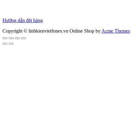
Chính sách bảo hành
Chính sách bảo mật
Thanh toán
Hướng dẫn đặt hàng
Copyright © linhkienvietfones.vn
Online Shop by
Acme Themes