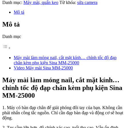
Danh mục:
Máy mài, quấn keo
Từ khóa:
sửa camera
Mô tả
Mô tả
Danh mục
Máy mài làm móng nail, cắt mặt kính… chỉnh tốc độ đạp
chân kèm phụ kiện Sina MM-25000
Video Máy mài Sina MM-25000
Máy mài làm móng nail, cắt mặt kính…
chỉnh tốc độ đạp chân kèm phụ kiện Sina
MM-25000
1. Máy có bàn đạp chân để giải phóng đôi tay của bạn. Không cần
phải nhấn công tắc nguồn. Chỉ cần đạp bàn đạp và động cơ sẽ hoạt
động.
2. Tay cầm lớn hơn, độ chính xác cao, tuổi thọ cao. Vẫn ổn định