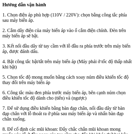
Hướng dẫn vận hành
1. Chọn điện áp phù hợp (110V / 220V): chọn bằng công tắc phía
sau máy biến áp.
2. Cắm dây điện của máy biến áp vào ổ cắm điện chính. Đèn trên
máy biến áp sẽ bật.
3. Kết nối đầu dây từ tay cầm với lỗ đầu ra phía trước trên máy biến
áp, được đánh dấu.
4. Bật công tắc bật/tắt trên máy biến áp (Máy phải ở tốc độ thấp nhất
khi bật)
5. Chọn tốc độ mong muốn bằng cách xoay núm điều khiển tốc độ
thay đổi trên máy biến áp
6. Công tắc màu đen phía trước máy biến áp, bên cạnh núm chọn
điều khiển tốc độ dành cho (tiến) và (ngược)
7. Để sử dụng điều khiển bằng bàn đạp chân, nối đầu dây từ bàn
đạp chân với lỗ thoát ra ở phía sau máy biến áp và nhấn bàn đạp
chân xuống.
8. Để cố định các mũi khoan: Đẩy chắc chắn mũi khoan mong