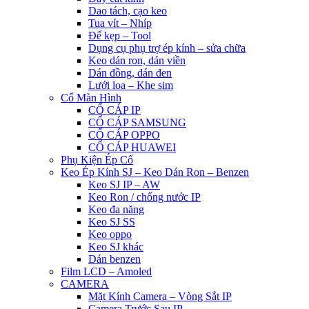
Dao tách, cạo keo
Tua vít – Nhíp
Đế kẹp – Tool
Dụng cụ phụ trợ ép kính – sửa chữa
Keo dán ron, dán viền
Dán đồng, dán đen
Lưới loa – Khe sim
Cổ Màn Hình
CỔ CÁP IP
CỔ CÁP SAMSUNG
CỔ CÁP OPPO
CỔ CÁP HUAWEI
Phụ Kiện Ép Cố
Keo Ép Kính SJ – Keo Dán Ron – Benzen
Keo SJ IP – AW
Keo Ron / chống nước IP
Keo đa năng
Keo SJ SS
Keo oppo
Keo SJ khác
Dán benzen
Film LCD – Amoled
CAMERA
Mặt Kính Camera – Vòng Sắt IP
Camera Trước Sau IP