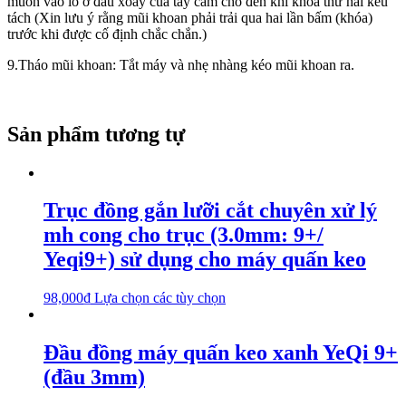
muốn vào lỗ ở đầu xoay của tay cầm cho đến khi khóa thứ hai kêu
tách (Xin lưu ý rằng mũi khoan phải trải qua hai lần bấm (khóa)
trước khi được cố định chắc chắn.)
9.Tháo mũi khoan: Tắt máy và nhẹ nhàng kéo mũi khoan ra.
Sản phẩm tương tự
Trục đồng gắn lưỡi cắt chuyên xử lý
mh cong cho trục (3.0mm: 9+/
Yeqi9+) sử dụng cho máy quấn keo
98,000
₫
Lựa chọn các tùy chọn
Đầu đồng máy quấn keo xanh YeQi 9+
(đầu 3mm)