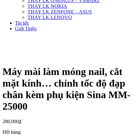
THAY LK ONEPLUS – VSMART
THAY LK NOKIA
THAY LK ZENFONE – ASUS
THAY LK LENOVO
Tin tức
Giới Thiệu
Máy mài làm móng nail, cắt
mặt kính… chỉnh tốc độ đạp
chân kèm phụ kiện Sina MM-
25000
280,000
₫
Hết hàng