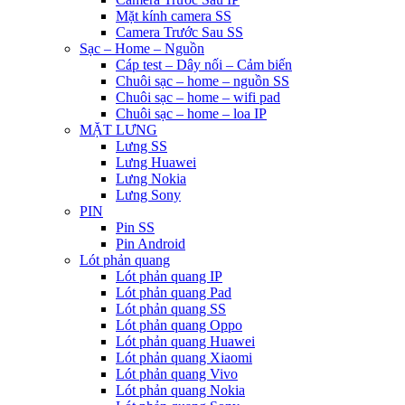
Mặt kính camera SS
Camera Trước Sau SS
Sạc – Home – Nguồn
Cáp test – Dây nối – Cảm biến
Chuôi sạc – home – nguồn SS
Chuôi sạc – home – wifi pad
Chuôi sạc – home – loa IP
MẶT LƯNG
Lưng SS
Lưng Huawei
Lưng Nokia
Lưng Sony
PIN
Pin SS
Pin Android
Lót phản quang
Lót phản quang IP
Lót phản quang Pad
Lót phản quang SS
Lót phản quang Oppo
Lót phản quang Huawei
Lót phản quang Xiaomi
Lót phản quang Vivo
Lót phản quang Nokia