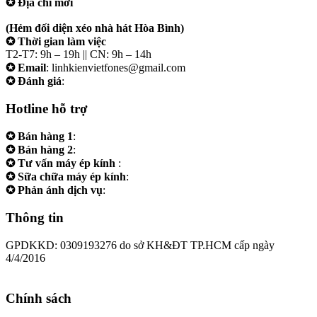
✪ Địa chỉ mới
207/19 Đường 3/2 P. Vườn Lài (Q10 cũ), Tp.HCM
(Hẻm đối diện xéo nhà hát Hòa Bình)
✪ Thời gian làm việc
T2-T7: 9h – 19h || CN: 9h – 14h
✪ Email
: linhkienvietfones@gmail.com
✪ Đánh giá
:
linhkienvietfones
Hotline hỗ trợ
✪ Bán hàng 1
:
0961.38.38.38
✪ Bán hàng 2
:
0973.38.38.38
✪ Tư vấn máy ép kính
:
0973.242424
✪ Sữa chữa máy ép kính
:
0975.383838
✪ Phản ánh dịch vụ
:
0973.242424
Thông tin
GPDKKD: 0309193276 do sở KH&ĐT TP.HCM cấp ngày
4/4/2016
Chính sách