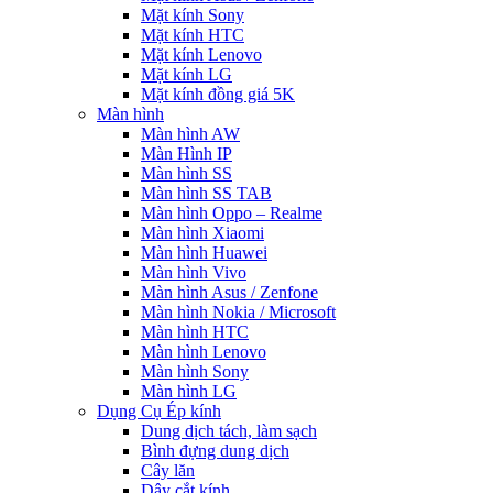
Mặt kính Sony
Mặt kính HTC
Mặt kính Lenovo
Mặt kính LG
Mặt kính đồng giá 5K
Màn hình
Màn hình AW
Màn Hình IP
Màn hình SS
Màn hình SS TAB
Màn hình Oppo – Realme
Màn hình Xiaomi
Màn hình Huawei
Màn hình Vivo
Màn hình Asus / Zenfone
Màn hình Nokia / Microsoft
Màn hình HTC
Màn hình Lenovo
Màn hình Sony
Màn hình LG
Dụng Cụ Ép kính
Dung dịch tách, làm sạch
Bình đựng dung dịch
Cây lăn
Dây cắt kính