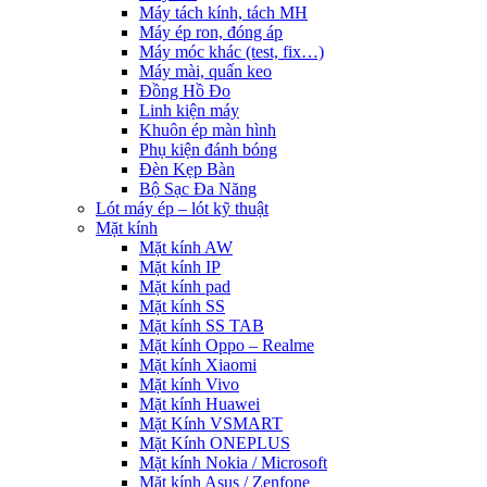
Máy tách kính, tách MH
Máy ép ron, đóng áp
Máy móc khác (test, fix…)
Máy mài, quấn keo
Đồng Hồ Đo
Linh kiện máy
Khuôn ép màn hình
Phụ kiện đánh bóng
Đèn Kẹp Bàn
Bộ Sạc Đa Năng
Lót máy ép – lót kỹ thuật
Mặt kính
Mặt kính AW
Mặt kính IP
Mặt kính pad
Mặt kính SS
Mặt kính SS TAB
Mặt kính Oppo – Realme
Mặt kính Xiaomi
Mặt kính Vivo
Mặt kính Huawei
Mặt Kính VSMART
Mặt Kính ONEPLUS
Mặt kính Nokia / Microsoft
Mặt kính Asus / Zenfone