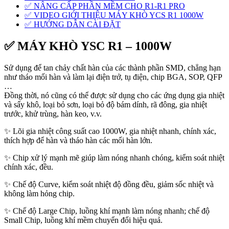
✅ NÂNG CẤP PHẦN MỀM CHO R1-R1 PRO
✅ VIDEO GIỚI THIỆU MÁY KHÒ YCS R1 1000W
✅ HƯỚNG DẪN CÀI ĐẶT
✅ MÁY KHÒ YSC R1 – 1000W
Sử dụng để tan chảy chất hàn của các thành phần SMD, chẳng hạn
như tháo mối hàn và làm lại điện trở, tụ điện, chip BGA, SOP, QFP
…
Đồng thời, nó cũng có thể được sử dụng cho các ứng dụng gia nhiệt
và sấy khô, loại bỏ sơn, loại bỏ độ bám dính, rã đông, gia nhiệt
trước, khử trùng, hàn keo, v.v.
✨ Lõi gia nhiệt công suất cao 1000W, gia nhiệt nhanh, chính xác,
thích hợp để hàn và tháo hàn các mối hàn lớn.
✨ Chip xử lý mạnh mẽ giúp làm nóng nhanh chóng, kiểm soát nhiệt
chính xác, đều.
✨ Chế độ Curve, kiểm soát nhiệt độ đồng đều, giảm sốc nhiệt và
không làm hỏng chip.
✨ Chế độ Large Chip, luồng khí mạnh làm nóng nhanh; chế độ
Small Chip, luồng khí mềm chuyển đổi hiệu quả.