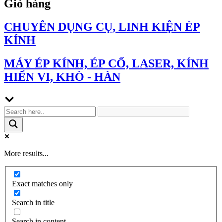
Giỏ hàng
CHUYÊN DỤNG CỤ, LINH KIỆN ÉP
KÍNH
MÁY ÉP KÍNH, ÉP CỔ, LASER, KÍNH
HIỂN VI, KHÒ - HÀN
More results...
Exact matches only
Search in title
Search in content