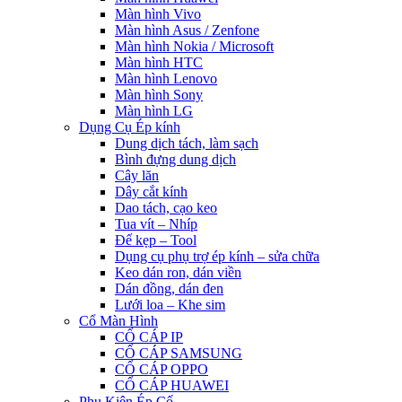
Màn hình Vivo
Màn hình Asus / Zenfone
Màn hình Nokia / Microsoft
Màn hình HTC
Màn hình Lenovo
Màn hình Sony
Màn hình LG
Dụng Cụ Ép kính
Dung dịch tách, làm sạch
Bình đựng dung dịch
Cây lăn
Dây cắt kính
Dao tách, cạo keo
Tua vít – Nhíp
Đế kẹp – Tool
Dụng cụ phụ trợ ép kính – sửa chữa
Keo dán ron, dán viền
Dán đồng, dán đen
Lưới loa – Khe sim
Cổ Màn Hình
CỔ CÁP IP
CỔ CÁP SAMSUNG
CỔ CÁP OPPO
CỔ CÁP HUAWEI
Phụ Kiện Ép Cố