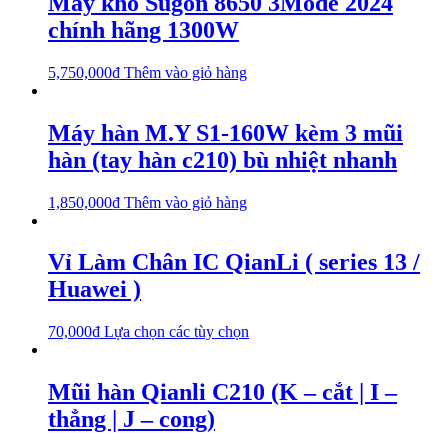
Máy khò Sugon 8650 3Mode 2024
chính hãng 1300W
5,750,000
₫
Thêm vào giỏ hàng
Máy hàn M.Y S1-160W kèm 3 mũi
hàn (tay hàn c210) bù nhiệt nhanh
1,850,000
₫
Thêm vào giỏ hàng
Vỉ Làm Chân IC QianLi ( series 13 /
Huawei )
70,000
₫
Lựa chọn các tùy chọn
Mũi hàn Qianli C210 (K – cắt | I –
thẳng | J – cong)