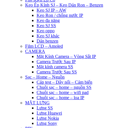
Keo Ép Kính SJ – Keo Dán Ron – Benzen
Keo SJ IP – AW
Keo Ron / chống nước IP
Keo đa năng
Keo SJ SS
Keo oppo
Keo SJ khác
Dán benzen
Film LCD – Amoled
CAMERA
Mặt Kính Camera – Vòng Sắt IP
Camera Trước Sau IP
Mặt kính camera SS
Camera Trước Sau SS
Sạc – Home – Nguồn
Cáp test – Dây nối – Cảm biến
Chuôi sạc – home – nguồn SS
Chuôi sạc – home – wifi pad
Chuôi sạc – home – loa IP
MẶT LƯNG
Lưng SS
Lưng Huawei
Lưng Nokia
Lưng Sony