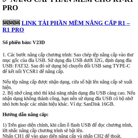
PRO
🆘🆘🆘
LINK TẢI PHẦN MỀM NÂNG CẤP R1 –
R1 PRO
Số phiên bản: V23D
1. Các bước nâng cấp chương trình: Sao chép tệp nâng cấp vào thư
mục gốc của đĩa USB. Sử dụng đĩa USB dưới 32G, định dạng đĩa
USB: FAT32. Sau đó sử dụng bộ chuyển đổi USB sang TYPE-C
để kết nối YCSR1 để nâng cấp.
Nếu tệp nâng cấp được nhận dạng, cửa sổ bật lên nâng cấp sẽ xuất
hiện.
2. Bộ nhớ càng nhỏ thì khả năng nhận dạng đĩa USB càng cao. Nếu
nhận dạng không thành công, bạn nên sử dụng đĩa USB có bộ nhớ
nhỏ hơn hoặc các nhãn hiệu khác. Ví dụ: SanDisk 16GB.
Hướng dẫn nâng cấp:
1) Trên giao diện chính, khi cắm ổ flash USB để đọc chương trình,
lời nhắc nâng cấp chương trình sẽ bật lên.
Nhấn CH1 để vào giao diện nâng cấp và nhấn CH2 để thoát.