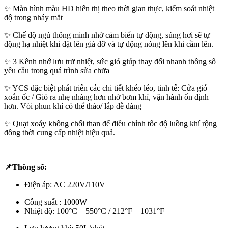
✨ Màn hình màu HD hiển thị theo thời gian thực, kiểm soát nhiệt
độ trong nháy mắt
✨ Chế độ ngủ thông minh nhờ cảm biến tự động, súng hơi sẽ tự
động hạ nhiệt khi đặt lên giá đỡ và tự động nóng lên khi cầm lên.
✨ 3 Kênh nhớ lưu trữ nhiệt, sức gió giúp thay đổi nhanh thông số
yêu cầu trong quá trình sửa chữa
✨ YCS đặc biệt phát triển các chi tiết khéo léo, tinh tế: Cửa gió
xoắn ốc / Gió ra nhẹ nhàng hơn nhờ bơm khí, vận hành ổn định
hơn. Vòi phun khí có thể tháo/ lắp dễ dàng
✨ Quạt xoáy không chổi than để điều chỉnh tốc độ luồng khí rộng
đồng thời cung cấp nhiệt hiệu quả.
📌Thông số:
Điện áp: AC 220V/110V
Công suất : 1000W
Nhiệt độ: 100°C – 550°C / 212°F – 1031°F