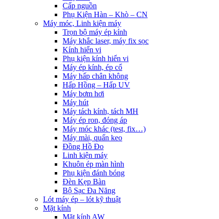
Cấp nguồn
Phụ Kiện Hàn – Khò – CN
Máy móc, Linh kiện máy
Trọn bộ máy ép kính
Máy khắc laser, máy fix sọc
Kính hiển vi
Phụ kiện kính hiển vi
Máy ép kính, ép cổ
Máy hấp chân không
Hấp Hồng – Hấp UV
Máy bơm hơi
Máy hút
Máy tách kính, tách MH
Máy ép ron, đóng áp
Máy móc khác (test, fix…)
Máy mài, quấn keo
Đồng Hồ Đo
Linh kiện máy
Khuôn ép màn hình
Phụ kiện đánh bóng
Đèn Kẹp Bàn
Bộ Sạc Đa Năng
Lót máy ép – lót kỹ thuật
Mặt kính
Mặt kính AW