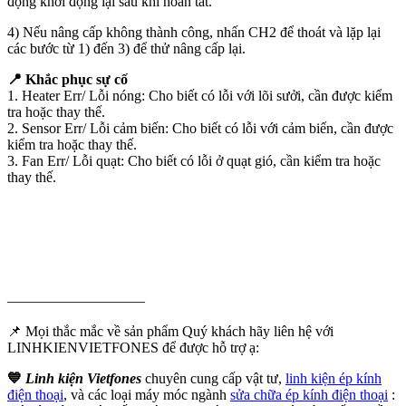
động khởi động lại sau khi hoàn tất.
4) Nếu nâng cấp không thành công, nhấn CH2 để thoát và lặp lại
các bước từ 1) đến 3) để thử nâng cấp lại.
📍 Khắc phục sự cố
1. Heater Err/ Lỗi nóng: Cho biết có lỗi với lõi sưởi, cần được kiểm
tra hoặc thay thế.
2. Sensor Err/ Lỗi cảm biến: Cho biết có lỗi với cảm biến, cần được
kiểm tra hoặc thay thế.
3. Fan Err/ Lỗi quạt: Cho biết có lỗi ở quạt gió, cần kiểm tra hoặc
thay thế.
—————————–
📌 Mọi thắc mắc về sản phẩm Quý khách hãy liên hệ với
LINHKIENVIETFONES để được hỗ trợ ạ:
💙
Linh kiện Vietfones
chuyên cung cấp vật tư,
linh kiện ép kính
điện thoại
, và các loại máy móc ngành
sửa chữa ép kính điện thoại
: