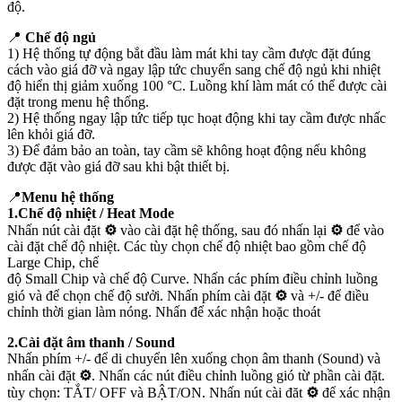
độ.
📍
Chế độ ngủ
1) Hệ thống tự động bắt đầu làm mát khi tay cầm được đặt đúng
cách vào giá đỡ và ngay lập tức chuyển sang chế độ ngủ khi nhiệt
độ hiển thị giảm xuống 100 °C. Luồng khí làm mát có thể được cài
đặt trong menu hệ thống.
2) Hệ thống ngay lập tức tiếp tục hoạt động khi tay cầm được nhấc
lên khỏi giá đỡ.
3) Để đảm bảo an toàn, tay cầm sẽ không hoạt động nếu không
được đặt vào giá đỡ sau khi bật thiết bị.
📍
Menu hệ thống
1.Chế độ nhiệt / Heat Mode
Nhấn nút cài đặt
⚙
vào cài đặt hệ thống, sau đó nhấn lại
⚙
để vào
cài đặt chế độ nhiệt. Các tùy chọn chế độ nhiệt bao gồm chế độ
Large Chip, chế
độ Small Chip và chế độ Curve. Nhấn các phím điều chỉnh luồng
gió và để chọn chế độ sưởi. Nhấn phím cài đặt
⚙
và +/- để điều
chỉnh thời gian làm nóng. Nhấn để xác nhận hoặc thoát
2.Cài đặt âm thanh / Sound
Nhấn phím +/- để di chuyển lên xuống chọn âm thanh (Sound) và
nhấn cài đặt
⚙
. Nhấn các nút điều chỉnh luồng gió từ phần cài đặt.
tùy chọn: TẮT/ OFF và BẬT/ON. Nhấn nút cài đăt
⚙
để xác nhận