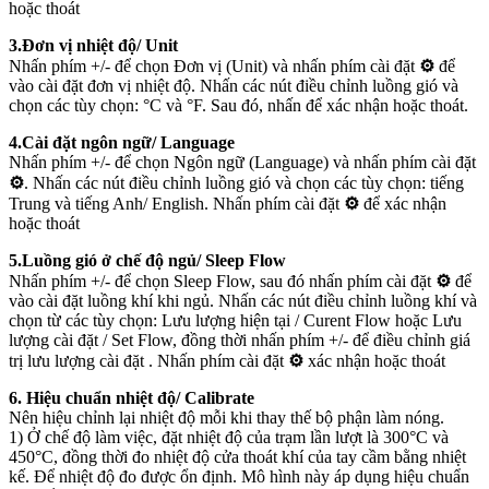
hoặc thoát
3.Đơn vị nhiệt độ/ Unit
Nhấn phím +/- để chọn Đơn vị (Unit) và nhấn phím cài đặt
⚙
để
vào cài đặt đơn vị nhiệt độ. Nhấn các nút điều chỉnh luồng gió và
chọn các tùy chọn: °C và °F. Sau đó, nhấn để xác nhận hoặc thoát.
4.Cài đặt ngôn ngữ/ Language
Nhấn phím +/- để chọn Ngôn ngữ (Language) và nhấn phím cài đặt
⚙
. Nhấn các nút điều chỉnh luồng gió và chọn các tùy chọn: tiếng
Trung và tiếng Anh/ English. Nhấn phím cài đặt
⚙
để xác nhận
hoặc thoát
5.Luồng gió ở chế độ ngủ/ Sleep Flow
Nhấn phím +/- để chọn Sleep Flow, sau đó nhấn phím cài đặt
⚙
để
vào cài đặt luồng khí khi ngủ. Nhấn các nút điều chỉnh luồng khí và
chọn từ các tùy chọn: Lưu lượng hiện tại / Curent Flow hoặc Lưu
lượng cài đặt / Set Flow, đồng thời nhấn phím +/- để điều chỉnh giá
trị lưu lượng cài đặt . Nhấn phím cài đặt
⚙
xác nhận hoặc thoát
6. Hiệu chuẩn nhiệt độ/ Calibrate
Nên hiệu chỉnh lại nhiệt độ mỗi khi thay thế bộ phận làm nóng.
1) Ở chế độ làm việc, đặt nhiệt độ của trạm lần lượt là 300°C và
450°C, đồng thời đo nhiệt độ cửa thoát khí của tay cầm bằng nhiệt
kế. Để nhiệt độ đo được ổn định. Mô hình này áp dụng hiệu chuẩn