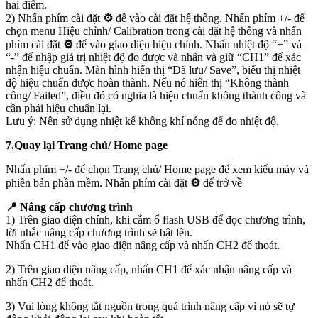
hai điểm.
2) Nhấn phím cài đặt
⚙
để vào cài đặt hệ thống, Nhấn phím +/- để
chọn menu Hiệu chỉnh/ Calibration trong cài đặt hệ thống và nhấn
phím cài đặt
⚙
để vào giao diện hiệu chỉnh. Nhấn nhiệt độ “+” và
“-” để nhập giá trị nhiệt độ đo được và nhấn và giữ “CH1” để xác
nhận hiệu chuẩn. Màn hình hiển thị “Đã lưu/ Save”, biểu thị nhiệt
độ hiệu chuẩn được hoàn thành. Nếu nó hiển thị “Không thành
công/ Failed”, điều đó có nghĩa là hiệu chuẩn không thành công và
cần phải hiệu chuẩn lại.
Lưu ý: Nên sử dụng nhiệt kế không khí nóng để đo nhiệt độ.
7.Quay lại Trang chủ/ Home page
Nhấn phím +/- để chọn Trang chủ/ Home page để xem kiểu máy và
phiên bản phần mềm. Nhấn phím cài đặt
⚙
để trở về
📍 Nâng cấp chương trình
1) Trên giao diện chính, khi cắm ổ flash USB để đọc chương trình,
lời nhắc nâng cấp chương trình sẽ bật lên.
Nhấn CH1 để vào giao diện nâng cấp và nhấn CH2 để thoát.
2) Trên giao diện nâng cấp, nhấn CH1 để xác nhận nâng cấp và
nhấn CH2 để thoát.
3) Vui lòng không tắt nguồn trong quá trình nâng cấp vì nó sẽ tự