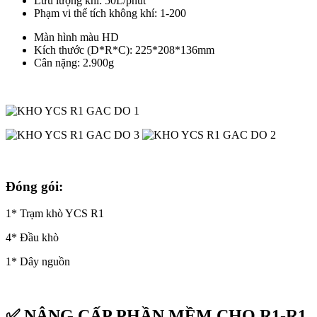
Lưu lượng khí: 50L/phút
Phạm vi thể tích không khí: 1-200
Màn hình màu HD
Kích thước (D*R*C): 225*208*136mm
Cân nặng: 2.900g
Đóng gói:
1* Trạm khò YCS R1
4* Đầu khò
1* Dây nguồn
✅ NÂNG CẤP PHẦN MỀM CHO R1-R1