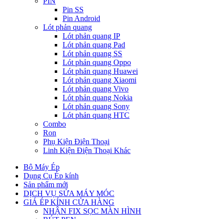
PIN
Pin SS
Pin Android
Lót phản quang
Lót phản quang IP
Lót phản quang Pad
Lót phản quang SS
Lót phản quang Oppo
Lót phản quang Huawei
Lót phản quang Xiaomi
Lót phản quang Vivo
Lót phản quang Nokia
Lót phản quang Sony
Lót phản quang HTC
Combo
Ron
Phụ Kiện Điện Thoại
Linh Kiện Điện Thoại Khác
Bộ Máy Ép
Dụng Cụ Ép kính
Sản phẩm mới
DỊCH VỤ SỬA MÁY MÓC
GIÁ ÉP KÍNH CỬA HÀNG
NHẬN FIX SỌC MÀN HÌNH