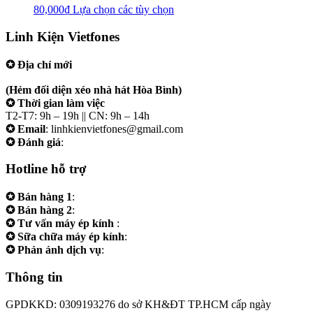
80,000
₫
Lựa chọn các tùy chọn
Linh Kiện Vietfones
✪ Địa chỉ mới
207/19 Đường 3/2 P. Vườn Lài (Q10 cũ), Tp.HCM
(Hẻm đối diện xéo nhà hát Hòa Bình)
✪ Thời gian làm việc
T2-T7: 9h – 19h || CN: 9h – 14h
✪ Email
: linhkienvietfones@gmail.com
✪ Đánh giá
:
linhkienvietfones
Hotline hỗ trợ
✪ Bán hàng 1
:
0961.38.38.38
✪ Bán hàng 2
:
0973.38.38.38
✪ Tư vấn máy ép kính
:
0973.242424
✪ Sữa chữa máy ép kính
:
0975.383838
✪ Phản ánh dịch vụ
:
0973.242424
Thông tin
GPDKKD: 0309193276 do sở KH&ĐT TP.HCM cấp ngày