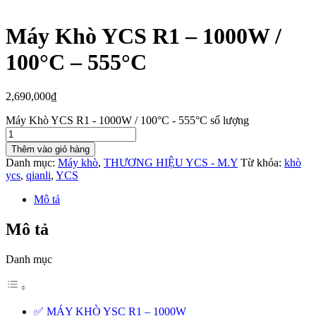
Máy Khò YCS R1 – 1000W /
100°C – 555°C
2,690,000
₫
Máy Khò YCS R1 - 1000W / 100°C - 555°C số lượng
Thêm vào giỏ hàng
Danh mục:
Máy khò
,
THƯƠNG HIỆU YCS - M.Y
Từ khóa:
khò
ycs
,
qianli
,
YCS
Mô tả
Mô tả
Danh mục
✅ MÁY KHÒ YSC R1 – 1000W