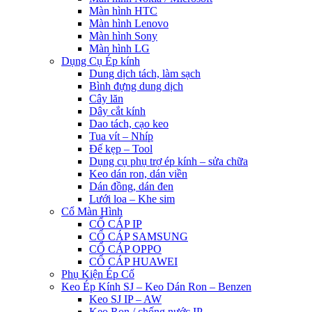
Màn hình HTC
Màn hình Lenovo
Màn hình Sony
Màn hình LG
Dụng Cụ Ép kính
Dung dịch tách, làm sạch
Bình đựng dung dịch
Cây lăn
Dây cắt kính
Dao tách, cạo keo
Tua vít – Nhíp
Đế kẹp – Tool
Dụng cụ phụ trợ ép kính – sửa chữa
Keo dán ron, dán viền
Dán đồng, dán đen
Lưới loa – Khe sim
Cổ Màn Hình
CỔ CÁP IP
CỔ CÁP SAMSUNG
CỔ CÁP OPPO
CỔ CÁP HUAWEI
Phụ Kiện Ép Cố
Keo Ép Kính SJ – Keo Dán Ron – Benzen
Keo SJ IP – AW
Keo Ron / chống nước IP