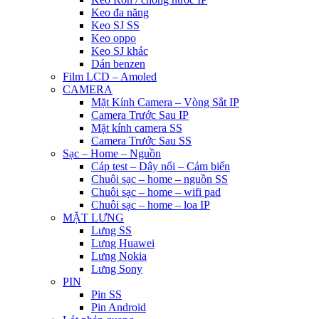
Keo đa năng
Keo SJ SS
Keo oppo
Keo SJ khác
Dán benzen
Film LCD – Amoled
CAMERA
Mặt Kính Camera – Vòng Sắt IP
Camera Trước Sau IP
Mặt kính camera SS
Camera Trước Sau SS
Sạc – Home – Nguồn
Cáp test – Dây nối – Cảm biến
Chuôi sạc – home – nguồn SS
Chuôi sạc – home – wifi pad
Chuôi sạc – home – loa IP
MẶT LƯNG
Lưng SS
Lưng Huawei
Lưng Nokia
Lưng Sony
PIN
Pin SS
Pin Android