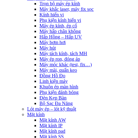
Trọn bộ máy ép kính
Máy khắc laser, máy fix sọc
Kính hiển vi
Phụ kiện kính hiển vi
Máy ép kính, ép cổ
Máy hấp chân không
Hấp Hồng – Hấp UV
Máy bơm hơi
Máy hút
Máy tách kính, tách MH
Máy ép ron, đóng áp
Máy móc khác (test, fix…)
Máy mài, quấn keo
Đồng Hồ Đo
Linh kiện máy
Khuôn ép màn hình
Phụ kiện đánh bóng
Đèn Kẹp Bàn
Bộ Sạc Đa Năng
Lót máy ép – lót kỹ thuật
Mặt kính
Mặt kính AW
Mặt kính IP
Mặt kính pad
Mặt kính SS