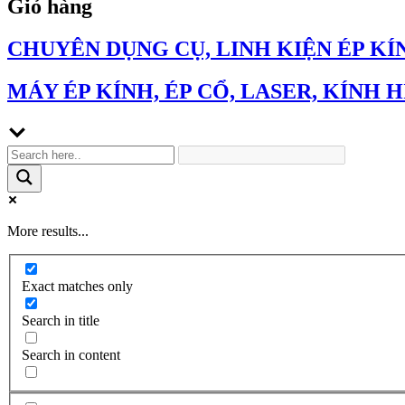
Giỏ hàng
CHUYÊN DỤNG CỤ, LINH KIỆN ÉP KÍ
MÁY ÉP KÍNH, ÉP CỔ, LASER, KÍNH H
More results...
Exact matches only
Search in title
Search in content