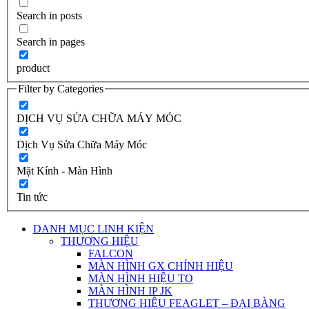
Search in posts
Search in pages
product
Filter by Categories
DỊCH VỤ SỬA CHỮA MÁY MÓC
Dịch Vụ Sửa Chữa Máy Móc
Mặt Kính - Màn Hình
Tin tức
DANH MỤC LINH KIỆN
THƯƠNG HIỆU
FALCON
MÀN HÌNH GX CHÍNH HIỆU
MÀN HÌNH HIỆU TO
MÀN HÌNH IP JK
THƯƠNG HIỆU FEAGLET – ĐẠI BÀNG