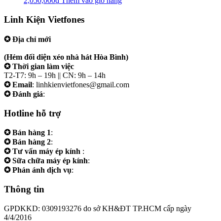
2,050,000
₫
Thêm vào giỏ hàng
Linh Kiện Vietfones
✪ Địa chỉ mới
207/19 Đường 3/2 P. Vườn Lài (Q10 cũ), Tp.HCM
(Hẻm đối diện xéo nhà hát Hòa Bình)
✪ Thời gian làm việc
T2-T7: 9h – 19h || CN: 9h – 14h
✪ Email
: linhkienvietfones@gmail.com
✪ Đánh giá
:
linhkienvietfones
Hotline hỗ trợ
✪ Bán hàng 1
:
0961.38.38.38
✪ Bán hàng 2
:
0973.38.38.38
✪ Tư vấn máy ép kính
:
0973.242424
✪ Sữa chữa máy ép kính
:
0975.383838
✪ Phản ánh dịch vụ
:
0973.242424
Thông tin
GPDKKD: 0309193276 do sở KH&ĐT TP.HCM cấp ngày
4/4/2016