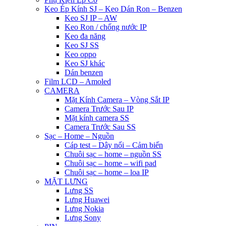
Keo Ép Kính SJ – Keo Dán Ron – Benzen
Keo SJ IP – AW
Keo Ron / chống nước IP
Keo đa năng
Keo SJ SS
Keo oppo
Keo SJ khác
Dán benzen
Film LCD – Amoled
CAMERA
Mặt Kính Camera – Vòng Sắt IP
Camera Trước Sau IP
Mặt kính camera SS
Camera Trước Sau SS
Sạc – Home – Nguồn
Cáp test – Dây nối – Cảm biến
Chuôi sạc – home – nguồn SS
Chuôi sạc – home – wifi pad
Chuôi sạc – home – loa IP
MẶT LƯNG
Lưng SS
Lưng Huawei
Lưng Nokia
Lưng Sony