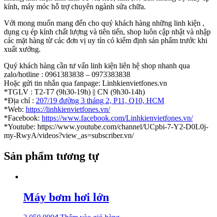
kính, máy móc hỗ trợ chuyên ngành sửa chữa.
Với mong muốn mang đến cho quý khách hàng những linh kiện ,
dụng cụ ép kính chất lượng và tiên tiến, shop luôn cập nhật và nhập
các mặt hàng từ các đơn vị uy tín có kiểm định sản phẩm trước khi
xuất xưởng.
Quý khách hàng cần tư vấn linh kiện liên hệ shop nhanh qua
zalo/hotline : 0961383838 – 0973383838
Hoặc gửi tin nhắn qua fanpage: Linhkienvietfones.vn
*TGLV : T2-T7 (9h30-19h) || CN (9h30-14h)
*Địa chỉ :
207/19 đường 3 tháng 2, P11, Q10, HCM
*Web:
https://linhkienvietfones.vn/
*Facebook:
https://www.facebook.com/Linhkienvietfones.vn/
*Youtube: https://www.youtube.com/channel/UCpbi-7-Y2-D0L0j-
my-RwyA/videos?view_as=subscriber.vn/
Sản phẩm tương tự
Máy bơm hơi lớn