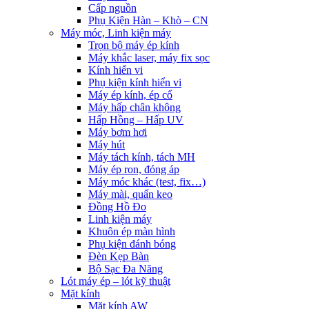
Cấp nguồn
Phụ Kiện Hàn – Khò – CN
Máy móc, Linh kiện máy
Trọn bộ máy ép kính
Máy khắc laser, máy fix sọc
Kính hiển vi
Phụ kiện kính hiển vi
Máy ép kính, ép cổ
Máy hấp chân không
Hấp Hồng – Hấp UV
Máy bơm hơi
Máy hút
Máy tách kính, tách MH
Máy ép ron, đóng áp
Máy móc khác (test, fix…)
Máy mài, quấn keo
Đồng Hồ Đo
Linh kiện máy
Khuôn ép màn hình
Phụ kiện đánh bóng
Đèn Kẹp Bàn
Bộ Sạc Đa Năng
Lót máy ép – lót kỹ thuật
Mặt kính
Mặt kính AW