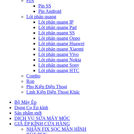
PIN
Pin SS
Pin Android
Lót phản quang
Lót phản quang IP
Lót phản quang Pad
Lót phản quang SS
Lót phản quang Oppo
Lót phản quang Huawei
Lót phản quang Xiaomi
Lót phản quang Vivo
Lót phản quang Nokia
Lót phản quang Sony
Lót phản quang HTC
Combo
Ron
Phụ Kiện Điện Thoại
Linh Kiện Điện Thoại Khác
Bộ Máy Ép
Dụng Cụ Ép kính
Sản phẩm mới
DỊCH VỤ SỬA MÁY MÓC
GIÁ ÉP KÍNH CỬA HÀNG
NHẬN FIX SỌC MÀN HÌNH