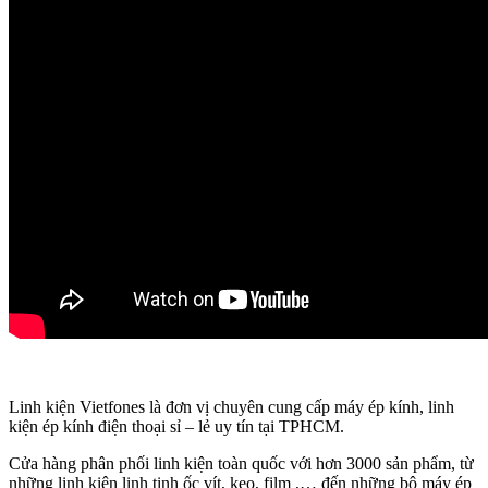
Linh kiện Vietfones là đơn vị chuyên cung cấp máy ép kính, linh
kiện ép kính điện thoại sỉ – lẻ uy tín tại TPHCM.
Cửa hàng phân phối linh kiện toàn quốc với hơn 3000 sản phẩm, từ
những linh kiện linh tinh ốc vít, keo, film ,… đến những bộ máy ép