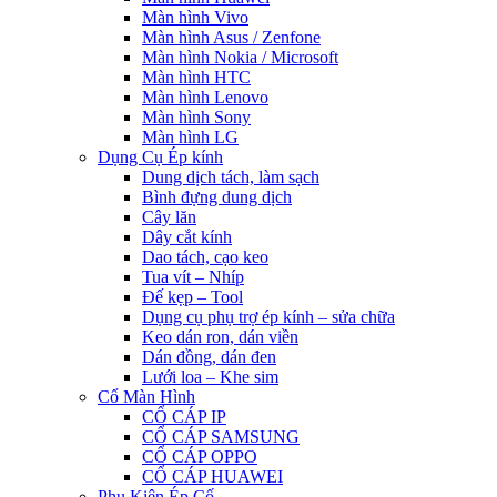
Màn hình Vivo
Màn hình Asus / Zenfone
Màn hình Nokia / Microsoft
Màn hình HTC
Màn hình Lenovo
Màn hình Sony
Màn hình LG
Dụng Cụ Ép kính
Dung dịch tách, làm sạch
Bình đựng dung dịch
Cây lăn
Dây cắt kính
Dao tách, cạo keo
Tua vít – Nhíp
Đế kẹp – Tool
Dụng cụ phụ trợ ép kính – sửa chữa
Keo dán ron, dán viền
Dán đồng, dán đen
Lưới loa – Khe sim
Cổ Màn Hình
CỔ CÁP IP
CỔ CÁP SAMSUNG
CỔ CÁP OPPO
CỔ CÁP HUAWEI
Phụ Kiện Ép Cố