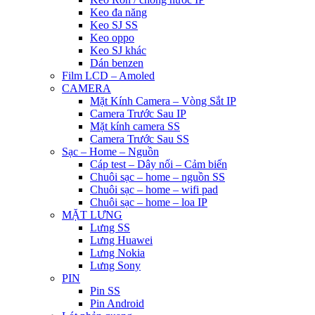
Keo đa năng
Keo SJ SS
Keo oppo
Keo SJ khác
Dán benzen
Film LCD – Amoled
CAMERA
Mặt Kính Camera – Vòng Sắt IP
Camera Trước Sau IP
Mặt kính camera SS
Camera Trước Sau SS
Sạc – Home – Nguồn
Cáp test – Dây nối – Cảm biến
Chuôi sạc – home – nguồn SS
Chuôi sạc – home – wifi pad
Chuôi sạc – home – loa IP
MẶT LƯNG
Lưng SS
Lưng Huawei
Lưng Nokia
Lưng Sony
PIN
Pin SS
Pin Android