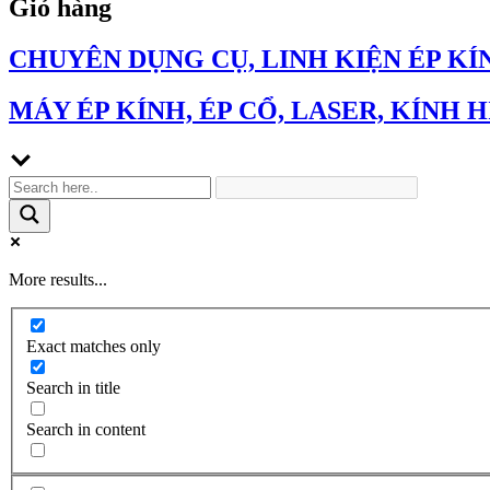
Giỏ hàng
CHUYÊN DỤNG CỤ, LINH KIỆN ÉP KÍ
MÁY ÉP KÍNH, ÉP CỔ, LASER, KÍNH H
More results...
Exact matches only
Search in title
Search in content