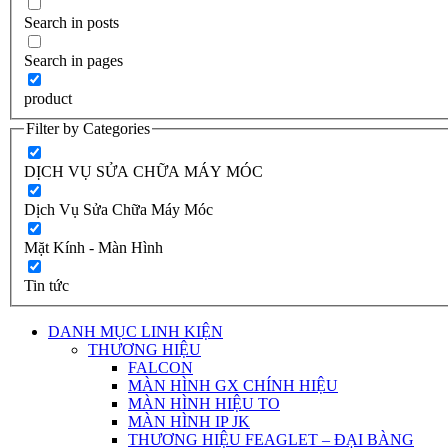
Search in posts
Search in pages
product
Filter by Categories
DỊCH VỤ SỬA CHỮA MÁY MÓC
Dịch Vụ Sửa Chữa Máy Móc
Mặt Kính - Màn Hình
Tin tức
DANH MỤC LINH KIỆN
THƯƠNG HIỆU
FALCON
MÀN HÌNH GX CHÍNH HIỆU
MÀN HÌNH HIỆU TO
MÀN HÌNH IP JK
THƯƠNG HIỆU FEAGLET – ĐẠI BÀNG