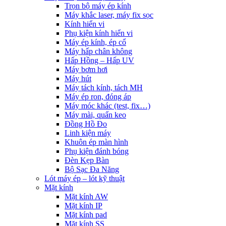
Trọn bộ máy ép kính
Máy khắc laser, máy fix sọc
Kính hiển vi
Phụ kiện kính hiển vi
Máy ép kính, ép cổ
Máy hấp chân không
Hấp Hồng – Hấp UV
Máy bơm hơi
Máy hút
Máy tách kính, tách MH
Máy ép ron, đóng áp
Máy móc khác (test, fix…)
Máy mài, quấn keo
Đồng Hồ Đo
Linh kiện máy
Khuôn ép màn hình
Phụ kiện đánh bóng
Đèn Kẹp Bàn
Bộ Sạc Đa Năng
Lót máy ép – lót kỹ thuật
Mặt kính
Mặt kính AW
Mặt kính IP
Mặt kính pad
Mặt kính SS