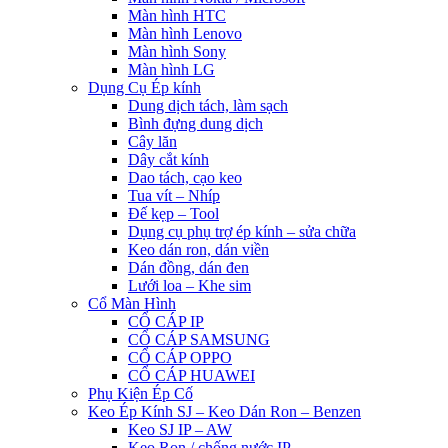
Màn hình HTC
Màn hình Lenovo
Màn hình Sony
Màn hình LG
Dụng Cụ Ép kính
Dung dịch tách, làm sạch
Bình đựng dung dịch
Cây lăn
Dây cắt kính
Dao tách, cạo keo
Tua vít – Nhíp
Đế kẹp – Tool
Dụng cụ phụ trợ ép kính – sửa chữa
Keo dán ron, dán viền
Dán đồng, dán đen
Lưới loa – Khe sim
Cổ Màn Hình
CỔ CÁP IP
CỔ CÁP SAMSUNG
CỔ CÁP OPPO
CỔ CÁP HUAWEI
Phụ Kiện Ép Cố
Keo Ép Kính SJ – Keo Dán Ron – Benzen
Keo SJ IP – AW
Keo Ron / chống nước IP