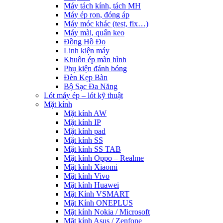
Máy tách kính, tách MH
Máy ép ron, đóng áp
Máy móc khác (test, fix…)
Máy mài, quấn keo
Đồng Hồ Đo
Linh kiện máy
Khuôn ép màn hình
Phụ kiện đánh bóng
Đèn Kẹp Bàn
Bộ Sạc Đa Năng
Lót máy ép – lót kỹ thuật
Mặt kính
Mặt kính AW
Mặt kính IP
Mặt kính pad
Mặt kính SS
Mặt kính SS TAB
Mặt kính Oppo – Realme
Mặt kính Xiaomi
Mặt kính Vivo
Mặt kính Huawei
Mặt Kính VSMART
Mặt Kính ONEPLUS
Mặt kính Nokia / Microsoft
Mặt kính Asus / Zenfone