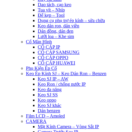
Dao tách, cạo keo
Tua vít – Nhíp
Đế kẹp – Tool
Dụng cụ phụ trợ ép kính – sửa chữa
Keo dán ron, dán viền
Dán đồng, dán đen
Lưới loa – Khe sim
Cổ Màn Hình
CỔ CÁP IP
CỔ CÁP SAMSUNG
CỔ CÁP OPPO
CỔ CÁP HUAWEI
Phụ Kiện Ép Cố
Keo Ép Kính SJ – Keo Dán Ron – Benzen
Keo SJ IP – AW
Keo Ron / chống nước IP
Keo đa năng
Keo SJ SS
Keo oppo
Keo SJ khác
Dán benzen
Film LCD – Amoled
CAMERA
Mặt Kính Camera – Vòng Sắt IP
Camera Trước Sau IP