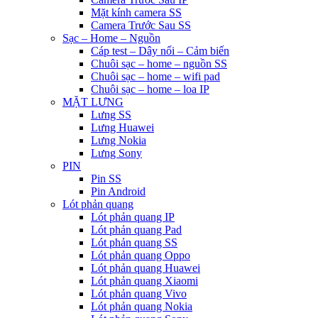
Mặt kính camera SS
Camera Trước Sau SS
Sạc – Home – Nguồn
Cáp test – Dây nối – Cảm biến
Chuôi sạc – home – nguồn SS
Chuôi sạc – home – wifi pad
Chuôi sạc – home – loa IP
MẶT LƯNG
Lưng SS
Lưng Huawei
Lưng Nokia
Lưng Sony
PIN
Pin SS
Pin Android
Lót phản quang
Lót phản quang IP
Lót phản quang Pad
Lót phản quang SS
Lót phản quang Oppo
Lót phản quang Huawei
Lót phản quang Xiaomi
Lót phản quang Vivo
Lót phản quang Nokia