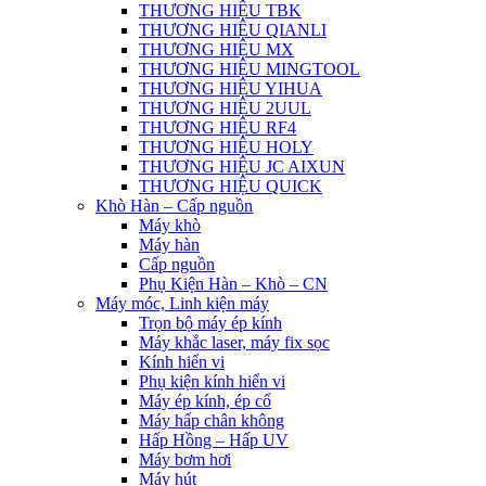
THƯƠNG HIỆU TBK
THƯƠNG HIỆU QIANLI
THƯƠNG HIỆU MX
THƯƠNG HIỆU MINGTOOL
THƯƠNG HIỆU YIHUA
THƯƠNG HIỆU 2UUL
THƯƠNG HIỆU RF4
THƯƠNG HIỆU HOLY
THƯƠNG HIỆU JC AIXUN
THƯƠNG HIỆU QUICK
Khò Hàn – Cấp nguồn
Máy khò
Máy hàn
Cấp nguồn
Phụ Kiện Hàn – Khò – CN
Máy móc, Linh kiện máy
Trọn bộ máy ép kính
Máy khắc laser, máy fix sọc
Kính hiển vi
Phụ kiện kính hiển vi
Máy ép kính, ép cổ
Máy hấp chân không
Hấp Hồng – Hấp UV
Máy bơm hơi
Máy hút