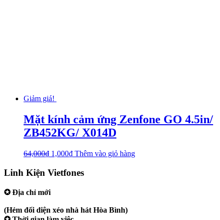
Giảm giá!
Mặt kính cảm ứng Zenfone GO 4.5in/
ZB452KG/ X014D
64,000
₫
1,000
₫
Thêm vào giỏ hàng
Linh Kiện Vietfones
✪ Địa chỉ mới
207/19 Đường 3/2 P. Vườn Lài (Q10 cũ), Tp.HCM
(Hẻm đối diện xéo nhà hát Hòa Bình)
✪ Thời gian làm việc