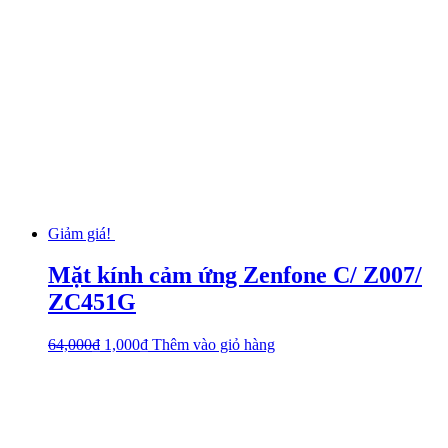
Giảm giá!
Mặt kính cảm ứng Zenfone C/ Z007/
ZC451G
64,000
₫
1,000
₫
Thêm vào giỏ hàng