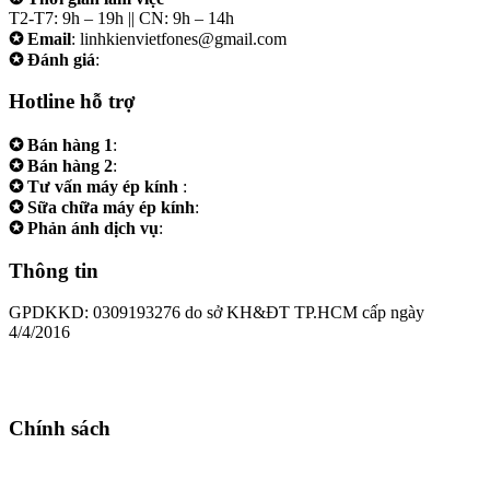
T2-T7: 9h – 19h || CN: 9h – 14h
✪ Email
: linhkienvietfones@gmail.com
✪ Đánh giá
:
linhkienvietfones
Hotline hỗ trợ
✪ Bán hàng 1
:
0961.38.38.38
✪ Bán hàng 2
:
0973.38.38.38
✪ Tư vấn máy ép kính
:
0973.242424
✪ Sữa chữa máy ép kính
:
0975.383838
✪ Phản ánh dịch vụ
:
0973.242424
Thông tin
GPDKKD: 0309193276 do sở KH&ĐT TP.HCM cấp ngày
4/4/2016
Chính sách
Chính sách bảo hành