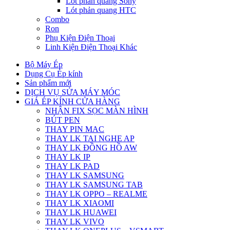
Lót phản quang Sony
Lót phản quang HTC
Combo
Ron
Phụ Kiện Điện Thoại
Linh Kiện Điện Thoại Khác
Bộ Máy Ép
Dụng Cụ Ép kính
Sản phẩm mới
DỊCH VỤ SỬA MÁY MÓC
GIÁ ÉP KÍNH CỬA HÀNG
NHẬN FIX SỌC MÀN HÌNH
BÚT PEN
THAY PIN MAC
THAY LK TAI NGHE AP
THAY LK ĐỒNG HỒ AW
THAY LK IP
THAY LK PAD
THAY LK SAMSUNG
THAY LK SAMSUNG TAB
THAY LK OPPO – REALME
THAY LK XIAOMI
THAY LK HUAWEI
THAY LK VIVO