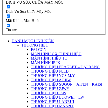
DỊCH VỤ SỬA CHỮA MÁY MÓC
Dịch Vụ Sửa Chữa Máy Móc
Mặt Kính - Màn Hình
Tin tức
DANH MỤC LINH KIỆN
THƯƠNG HIỆU
FALCON
MÀN HÌNH GX CHÍNH HIỆU
MÀN HÌNH HIỆU TO
MÀN HÌNH IP JK
THƯƠNG HIỆU FEAGLET – ĐẠI BÀNG
THƯƠNG HIỆU NJLD
THƯƠNG HIỆU YCS-M.Y
THƯƠNG HIỆU AOJIW
THƯƠNG HIỆU SUGON – AIFEN – KAISI
THƯƠNG HIỆU ZJWY
THƯƠNG HIỆU JSW
THƯƠNG HIỆU LUOWEI – LW
THƯƠNG HIỆU LANRUI
THƯƠNG HIỆU MAANT