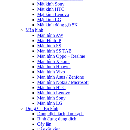
Mặt kính Sony
Mặt kính HTC
Mặt kính Lenovo
Mặt kính LG
Mặt kính đồng giá 5K
Màn hình
Màn hình AW
Màn Hình IP
Màn hình SS
Màn hình SS TAB
Màn hình Oppo – Realme
Màn hình Xiaomi
Màn hình Huawei
Màn hình Vivo
Màn hình Asus / Zenfone
Màn hình Nokia / Microsoft
Màn hình HTC
Màn hình Lenovo
Màn hình Sony
Màn hình LG
Dụng Cụ Ép kính
Dung dịch tách, làm sạch
Bình đựng dung dịch
Cây lăn
Dây cắt kính