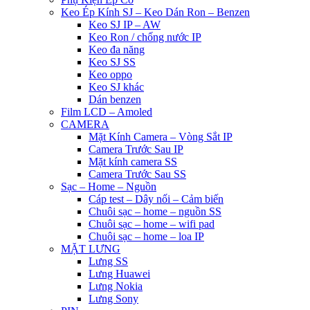
Keo Ép Kính SJ – Keo Dán Ron – Benzen
Keo SJ IP – AW
Keo Ron / chống nước IP
Keo đa năng
Keo SJ SS
Keo oppo
Keo SJ khác
Dán benzen
Film LCD – Amoled
CAMERA
Mặt Kính Camera – Vòng Sắt IP
Camera Trước Sau IP
Mặt kính camera SS
Camera Trước Sau SS
Sạc – Home – Nguồn
Cáp test – Dây nối – Cảm biến
Chuôi sạc – home – nguồn SS
Chuôi sạc – home – wifi pad
Chuôi sạc – home – loa IP
MẶT LƯNG
Lưng SS
Lưng Huawei
Lưng Nokia
Lưng Sony