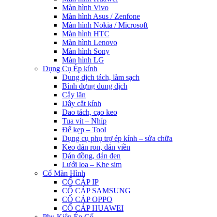
Màn hình Vivo
Màn hình Asus / Zenfone
Màn hình Nokia / Microsoft
Màn hình HTC
Màn hình Lenovo
Màn hình Sony
Màn hình LG
Dụng Cụ Ép kính
Dung dịch tách, làm sạch
Bình đựng dung dịch
Cây lăn
Dây cắt kính
Dao tách, cạo keo
Tua vít – Nhíp
Đế kẹp – Tool
Dụng cụ phụ trợ ép kính – sửa chữa
Keo dán ron, dán viền
Dán đồng, dán đen
Lưới loa – Khe sim
Cổ Màn Hình
CỔ CÁP IP
CỔ CÁP SAMSUNG
CỔ CÁP OPPO
CỔ CÁP HUAWEI
Phụ Kiện Ép Cố