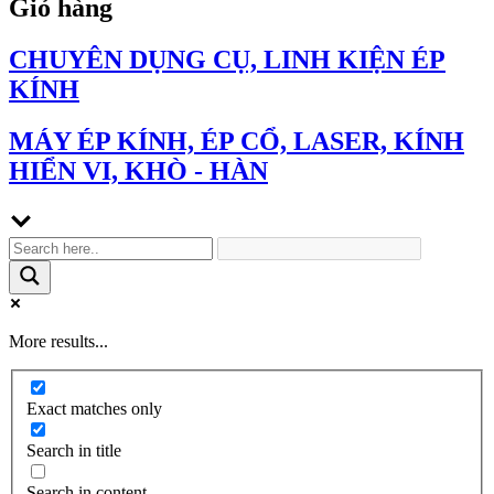
Giỏ hàng
CHUYÊN DỤNG CỤ, LINH KIỆN ÉP
KÍNH
MÁY ÉP KÍNH, ÉP CỔ, LASER, KÍNH
HIỂN VI, KHÒ - HÀN
More results...
Exact matches only
Search in title
Search in content