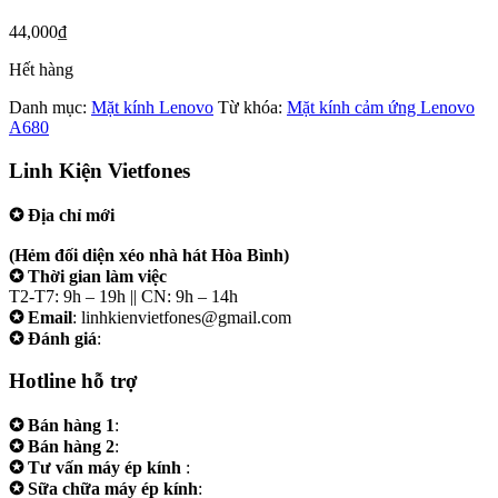
44,000
₫
Hết hàng
Danh mục:
Mặt kính Lenovo
Từ khóa:
Mặt kính cảm ứng Lenovo
A680
Linh Kiện Vietfones
✪ Địa chỉ mới
207/19 Đường 3/2 P. Vườn Lài (Q10 cũ), Tp.HCM
(Hẻm đối diện xéo nhà hát Hòa Bình)
✪ Thời gian làm việc
T2-T7: 9h – 19h || CN: 9h – 14h
✪ Email
: linhkienvietfones@gmail.com
✪ Đánh giá
:
linhkienvietfones
Hotline hỗ trợ
✪ Bán hàng 1
:
0961.38.38.38
✪ Bán hàng 2
:
0973.38.38.38
✪ Tư vấn máy ép kính
:
0973.242424
✪ Sữa chữa máy ép kính
:
0975.383838