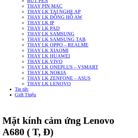
BÚT PEN
THAY PIN MAC
THAY LK TAI NGHE AP
THAY LK ĐỒNG HỒ AW
THAY LK IP
THAY LK PAD
THAY LK SAMSUNG
THAY LK SAMSUNG TAB
THAY LK OPPO – REALME
THAY LK XIAOMI
THAY LK HUAWEI
THAY LK VIVO
THAY LK ONEPLUS – VSMART
THAY LK NOKIA
THAY LK ZENFONE – ASUS
THAY LK LENOVO
Tin tức
Giới Thiệu
Mặt kính cảm ứng Lenovo
A680 ( T, Đ)