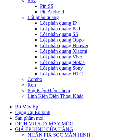
PIN
Pin SS
Pin Android
Lót phản quang
Lót phản quang IP
Lót phản quang Pad
Lót phản quang SS
Lót phản quang Oppo
Lót phản quang Huawei
Lót phản quang Xiaomi
Lót phản quang Vivo
Lót phản quang Nokia
Lót phản quang Sony
Lót phản quang HTC
Combo
Ron
Phụ Kiện Điện Thoại
Linh Kiện Điện Thoại Khác
Bộ Máy Ép
Dụng Cụ Ép kính
Sản phẩm mới
DỊCH VỤ SỬA MÁY MÓC
GIÁ ÉP KÍNH CỬA HÀNG
NHẬN FIX SỌC MÀN HÌNH