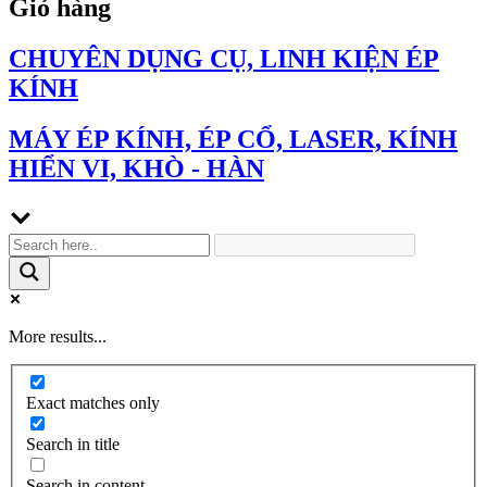
Giỏ hàng
CHUYÊN DỤNG CỤ, LINH KIỆN ÉP
KÍNH
MÁY ÉP KÍNH, ÉP CỔ, LASER, KÍNH
HIỂN VI, KHÒ - HÀN
More results...
Exact matches only
Search in title
Search in content