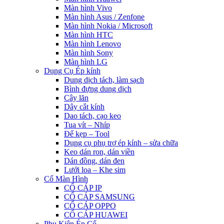
Màn hình Vivo
Màn hình Asus / Zenfone
Màn hình Nokia / Microsoft
Màn hình HTC
Màn hình Lenovo
Màn hình Sony
Màn hình LG
Dụng Cụ Ép kính
Dung dịch tách, làm sạch
Bình đựng dung dịch
Cây lăn
Dây cắt kính
Dao tách, cạo keo
Tua vít – Nhíp
Đế kẹp – Tool
Dụng cụ phụ trợ ép kính – sửa chữa
Keo dán ron, dán viền
Dán đồng, dán đen
Lưới loa – Khe sim
Cổ Màn Hình
CỔ CÁP IP
CỔ CÁP SAMSUNG
CỔ CÁP OPPO
CỔ CÁP HUAWEI
Phụ Kiện Ép Cố