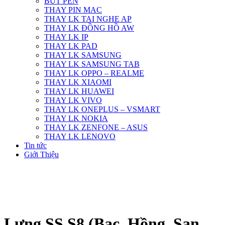
BÚT PEN
THAY PIN MAC
THAY LK TAI NGHE AP
THAY LK ĐỒNG HỒ AW
THAY LK IP
THAY LK PAD
THAY LK SAMSUNG
THAY LK SAMSUNG TAB
THAY LK OPPO – REALME
THAY LK XIAOMI
THAY LK HUAWEI
THAY LK VIVO
THAY LK ONEPLUS – VSMART
THAY LK NOKIA
THAY LK ZENFONE – ASUS
THAY LK LENOVO
Tin tức
Giới Thiệu
Lưng SS S8 (Bạc, Hồng, San