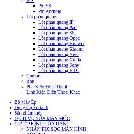
PIN
Pin SS
Pin Android
Lót phản quang
Lót phản quang IP
Lót phản quang Pad
Lót phản quang SS
Lót phản quang Oppo
Lót phản quang Huawei
Lót phản quang Xiaomi
Lót phản quang Vivo
Lót phản quang Nokia
Lót phản quang Sony
Lót phản quang HTC
Combo
Ron
Phụ Kiện Điện Thoại
Linh Kiện Điện Thoại Khác
Bộ Máy Ép
Dụng Cụ Ép kính
Sản phẩm mới
DỊCH VỤ SỬA MÁY MÓC
GIÁ ÉP KÍNH CỬA HÀNG
NHẬN FIX SỌC MÀN HÌNH