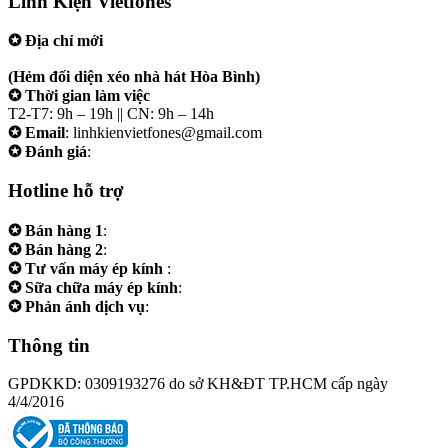
Linh Kiện Vietfones
✪ Địa chỉ mới
207/19 Đường 3/2 P. Vườn Lài (Q10 cũ), Tp.HCM
(Hẻm đối diện xéo nhà hát Hòa Bình)
✪ Thời gian làm việc
T2-T7: 9h – 19h || CN: 9h – 14h
✪ Email
: linhkienvietfones@gmail.com
✪ Đánh giá
:
linhkienvietfones
Hotline hỗ trợ
✪ Bán hàng 1
:
0961.38.38.38
✪ Bán hàng 2
:
0973.38.38.38
✪ Tư vấn máy ép kính
:
0973.242424
✪ Sữa chữa máy ép kính
:
0975.383838
✪ Phản ánh dịch vụ
:
0973.242424
Thông tin
GPDKKD: 0309193276 do sở KH&ĐT TP.HCM cấp ngày
4/4/2016