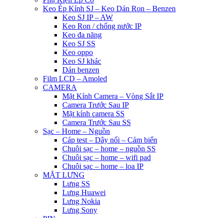
Keo Ép Kính SJ – Keo Dán Ron – Benzen
Keo SJ IP – AW
Keo Ron / chống nước IP
Keo đa năng
Keo SJ SS
Keo oppo
Keo SJ khác
Dán benzen
Film LCD – Amoled
CAMERA
Mặt Kính Camera – Vòng Sắt IP
Camera Trước Sau IP
Mặt kính camera SS
Camera Trước Sau SS
Sạc – Home – Nguồn
Cáp test – Dây nối – Cảm biến
Chuôi sạc – home – nguồn SS
Chuôi sạc – home – wifi pad
Chuôi sạc – home – loa IP
MẶT LƯNG
Lưng SS
Lưng Huawei
Lưng Nokia
Lưng Sony