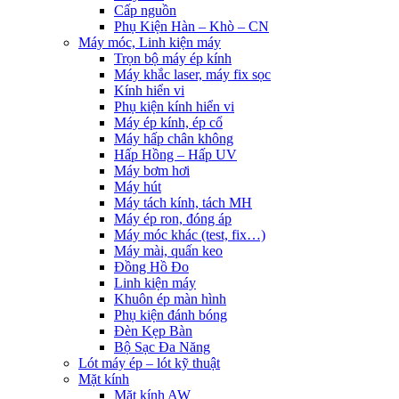
Cấp nguồn
Phụ Kiện Hàn – Khò – CN
Máy móc, Linh kiện máy
Trọn bộ máy ép kính
Máy khắc laser, máy fix sọc
Kính hiển vi
Phụ kiện kính hiển vi
Máy ép kính, ép cổ
Máy hấp chân không
Hấp Hồng – Hấp UV
Máy bơm hơi
Máy hút
Máy tách kính, tách MH
Máy ép ron, đóng áp
Máy móc khác (test, fix…)
Máy mài, quấn keo
Đồng Hồ Đo
Linh kiện máy
Khuôn ép màn hình
Phụ kiện đánh bóng
Đèn Kẹp Bàn
Bộ Sạc Đa Năng
Lót máy ép – lót kỹ thuật
Mặt kính
Mặt kính AW