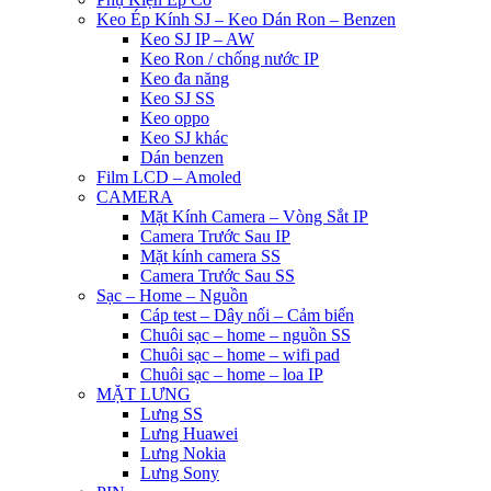
Keo Ép Kính SJ – Keo Dán Ron – Benzen
Keo SJ IP – AW
Keo Ron / chống nước IP
Keo đa năng
Keo SJ SS
Keo oppo
Keo SJ khác
Dán benzen
Film LCD – Amoled
CAMERA
Mặt Kính Camera – Vòng Sắt IP
Camera Trước Sau IP
Mặt kính camera SS
Camera Trước Sau SS
Sạc – Home – Nguồn
Cáp test – Dây nối – Cảm biến
Chuôi sạc – home – nguồn SS
Chuôi sạc – home – wifi pad
Chuôi sạc – home – loa IP
MẶT LƯNG
Lưng SS
Lưng Huawei
Lưng Nokia
Lưng Sony