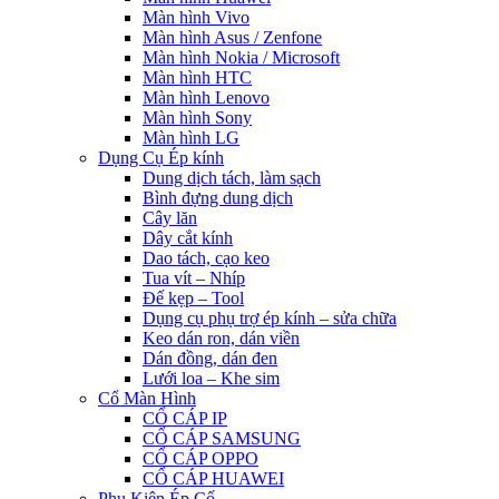
Màn hình Vivo
Màn hình Asus / Zenfone
Màn hình Nokia / Microsoft
Màn hình HTC
Màn hình Lenovo
Màn hình Sony
Màn hình LG
Dụng Cụ Ép kính
Dung dịch tách, làm sạch
Bình đựng dung dịch
Cây lăn
Dây cắt kính
Dao tách, cạo keo
Tua vít – Nhíp
Đế kẹp – Tool
Dụng cụ phụ trợ ép kính – sửa chữa
Keo dán ron, dán viền
Dán đồng, dán đen
Lưới loa – Khe sim
Cổ Màn Hình
CỔ CÁP IP
CỔ CÁP SAMSUNG
CỔ CÁP OPPO
CỔ CÁP HUAWEI
Phụ Kiện Ép Cố