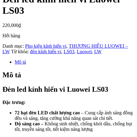
LS03
220,000
₫
Hết hàng
Danh mục:
Phụ kiện kính hiển vi
,
THƯƠNG HIỆU LUOWEI –
LW
Từ khóa:
đèn kính hiển vi
,
LS03
,
Luowei
,
LW
Mô tả
Mô tả
Đèn led kính hiển vi Luowei LS03
Đặc trưng:
72 hạt đèn LED chất lượng cao
– Cung cấp ánh sáng đồng
đều và sáng, tăng cường khả năng quan sát chi tiết.
Độ sáng cao –
Không sinh nhiệt, chống khói dầu, chống bụi
tốt, truyền sáng tốt, tiết kiệm năng lượng