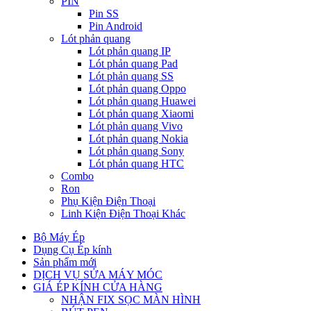
PIN
Pin SS
Pin Android
Lót phản quang
Lót phản quang IP
Lót phản quang Pad
Lót phản quang SS
Lót phản quang Oppo
Lót phản quang Huawei
Lót phản quang Xiaomi
Lót phản quang Vivo
Lót phản quang Nokia
Lót phản quang Sony
Lót phản quang HTC
Combo
Ron
Phụ Kiện Điện Thoại
Linh Kiện Điện Thoại Khác
Bộ Máy Ép
Dụng Cụ Ép kính
Sản phẩm mới
DỊCH VỤ SỬA MÁY MÓC
GIÁ ÉP KÍNH CỬA HÀNG
NHẬN FIX SỌC MÀN HÌNH