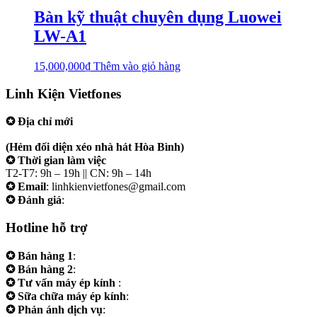
Bàn kỹ thuật chuyên dụng Luowei
LW-A1
15,000,000
₫
Thêm vào giỏ hàng
Linh Kiện Vietfones
✪ Địa chỉ mới
207/19 Đường 3/2 P. Vườn Lài (Q10 cũ), Tp.HCM
(Hẻm đối diện xéo nhà hát Hòa Bình)
✪ Thời gian làm việc
T2-T7: 9h – 19h || CN: 9h – 14h
✪ Email
: linhkienvietfones@gmail.com
✪ Đánh giá
:
linhkienvietfones
Hotline hỗ trợ
✪ Bán hàng 1
:
0961.38.38.38
✪ Bán hàng 2
:
0973.38.38.38
✪ Tư vấn máy ép kính
:
0973.242424
✪ Sữa chữa máy ép kính
:
0975.383838
✪ Phản ánh dịch vụ
:
0973.242424