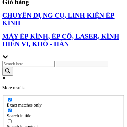
Giỏ hàng
CHUYÊN DỤNG CỤ, LINH KIỆN ÉP
KÍNH
MÁY ÉP KÍNH, ÉP CỔ, LASER, KÍNH
HIỂN VI, KHÒ - HÀN
More results...
Exact matches only
Search in title
Search in content