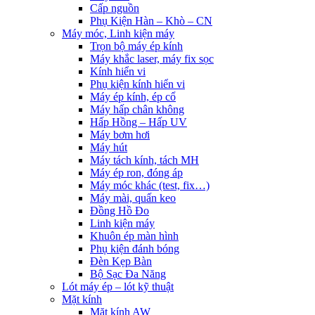
Cấp nguồn
Phụ Kiện Hàn – Khò – CN
Máy móc, Linh kiện máy
Trọn bộ máy ép kính
Máy khắc laser, máy fix sọc
Kính hiển vi
Phụ kiện kính hiển vi
Máy ép kính, ép cổ
Máy hấp chân không
Hấp Hồng – Hấp UV
Máy bơm hơi
Máy hút
Máy tách kính, tách MH
Máy ép ron, đóng áp
Máy móc khác (test, fix…)
Máy mài, quấn keo
Đồng Hồ Đo
Linh kiện máy
Khuôn ép màn hình
Phụ kiện đánh bóng
Đèn Kẹp Bàn
Bộ Sạc Đa Năng
Lót máy ép – lót kỹ thuật
Mặt kính
Mặt kính AW