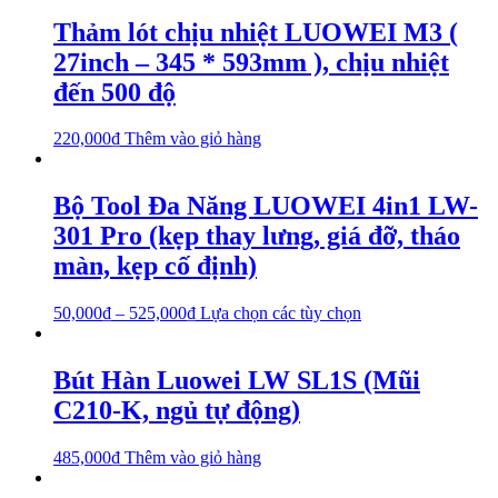
Thảm lót chịu nhiệt LUOWEI M3 (
27inch – 345 * 593mm ), chịu nhiệt
đến 500 độ
220,000
₫
Thêm vào giỏ hàng
Bộ Tool Đa Năng LUOWEI 4in1 LW-
301 Pro (kẹp thay lưng, giá đỡ, tháo
màn, kẹp cố định)
50,000
₫
–
525,000
₫
Lựa chọn các tùy chọn
Bút Hàn Luowei LW SL1S (Mũi
C210-K, ngủ tự động)
485,000
₫
Thêm vào giỏ hàng