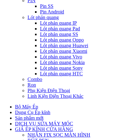
PIN
Pin SS
Pin Android
Lót phản quang
Lót phản quang IP
Lót phản quang Pad
Lót phản quang SS
Lót phản quang Oppo
Lót phản quang Huawei
Lót phản quang Xiaomi
Lót phản quang Vivo
Lót phản quang Nokia
Lót phản quang Sony
Lót phản quang HTC
Combo
Ron
Phụ Kiện Điện Thoại
Linh Kiện Điện Thoại Khác
Bộ Máy Ép
Dụng Cụ Ép kính
Sản phẩm mới
DỊCH VỤ SỬA MÁY MÓC
GIÁ ÉP KÍNH CỬA HÀNG
NHẬN FIX SỌC MÀN HÌNH