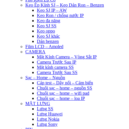
Keo Ép Kính SJ – Keo Dán Ron – Benzen
Keo SJ IP – AW
Keo Ron / chống nước IP
Keo đa năng
Keo SJ SS
Keo oppo
Keo SJ khác
Dán benzen
Film LCD – Amoled
CAMERA
Mặt Kính Camera – Vòng Sắt IP
Camera Trước Sau IP
Mặt kính camera SS
Camera Trước Sau SS
Sạc – Home – Nguồn
Cáp test – Dây nối – Cảm biến
Chuôi sạc – home – nguồn SS
Chuôi sạc – home – wifi pad
Chuôi sạc – home – loa IP
MẶT LƯNG
Lưng SS
Lưng Huawei
Lưng Nokia
Lưng Sony