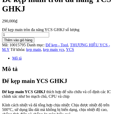
GHKJ
290,000
₫
Đế kẹp main tròn đa năng YCS GHKJ số lượng
Thêm vào giỏ hàng
Mã:
10015795
Danh mục:
Đế kẹp - Tool
,
THƯƠNG HIỆU YCS -
M.Y
Từ khóa:
kẹp main
,
kẹp main ycs
,
YCS
Mô tả
Mô tả
Đế kẹp main YCS GHKJ
Đế kẹp main YCS GHKJ
thích hợp để sửa chữa và cố định các IC
chính xác như bo mạch chủ, CPU và chip
Kính cách nhiệt và đá tổng hợp chịu nhiệt: Chịu được nhiệt độ trên
500°C, sử dụng lâu dài mà không bị biến dạng, chịu nhiệt độ cao,