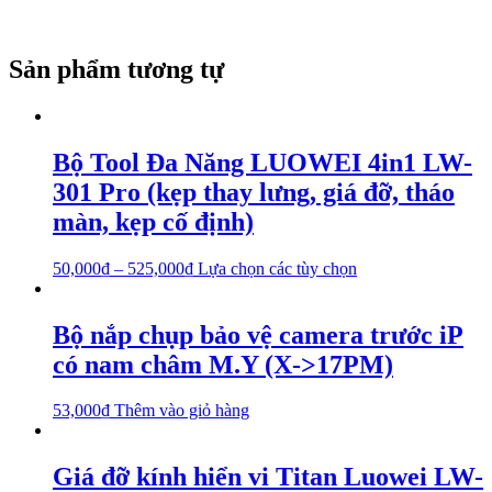
Sản phẩm tương tự
Bộ Tool Đa Năng LUOWEI 4in1 LW-
301 Pro (kẹp thay lưng, giá đỡ, tháo
màn, kẹp cố định)
50,000
₫
–
525,000
₫
Lựa chọn các tùy chọn
Bộ nắp chụp bảo vệ camera trước iP
có nam châm M.Y (X->17PM)
53,000
₫
Thêm vào giỏ hàng
Giá đỡ kính hiển vi Titan Luowei LW-