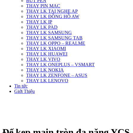
BÚT PEN
THAY PIN MAC
THAY LK TAI NGHE AP
THAY LK ĐỒNG HỒ AW
THAY LK IP
THAY LK PAD
THAY LK SAMSUNG
THAY LK SAMSUNG TAB
THAY LK OPPO – REALME
THAY LK XIAOMI
THAY LK HUAWEI
THAY LK VIVO
THAY LK ONEPLUS – VSMART
THAY LK NOKIA
THAY LK ZENFONE – ASUS
THAY LK LENOVO
Tin tức
Giới Thiệu
Đế kẹp main tròn đa năng YCS