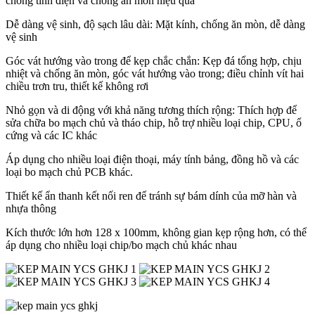
chống tĩnh điện và chống ăn mòn hiệu quả
Dễ dàng vệ sinh, độ sạch lâu dài: Mặt kính, chống ăn mòn, dễ dàng
vệ sinh
Góc vát hướng vào trong để kẹp chắc chắn: Kẹp đá tổng hợp, chịu
nhiệt và chống ăn mòn, góc vát hướng vào trong; điều chỉnh vít hai
chiều trơn tru, thiết kế không rơi
Nhỏ gọn và di động với khả năng tương thích rộng: Thích hợp để
sửa chữa bo mạch chủ và tháo chip, hỗ trợ nhiều loại chip, CPU, ổ
cứng và các IC khác
Áp dụng cho nhiều loại điện thoại, máy tính bảng, đồng hồ và các
loại bo mạch chủ PCB khác.
Thiết kế ẩn thanh kết nối ren để tránh sự bám dính của mỡ hàn và
nhựa thông
Kích thước lớn hơn 128 x 100mm, không gian kẹp rộng hơn, có thể
áp dụng cho nhiều loại chip/bo mạch chủ khác nhau