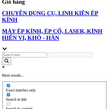
Giỏ hàng
CHUYÊN DỤNG CỤ, LINH KIỆN ÉP
KÍNH
MÁY ÉP KÍNH, ÉP CỔ, LASER, KÍNH
HIỂN VI, KHÒ - HÀN
More results...
Exact matches only
Search in title
Search in content