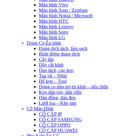
Màn hình Vivo
Màn hình Asus / Zenfone
Màn hình Nokia / Microsoft
Màn hình HTC
Màn hình Lenovo
Màn hình Sony
Màn hình LG
Dụng Cụ Ép kính
Dung dịch tách, làm sạch
Bình đựng dung dịch
Cây lăn
Dây cắt kính
Dao tách, cạo keo
Tua vít – Nhíp
Đế kẹp – Tool
Dụng cụ phụ trợ ép kính – sửa chữa
Keo dán ron, dán viền
Dán đồng, dán đen
Lưới loa – Khe sim
Cổ Màn Hình
CỔ CÁP IP
CỔ CÁP SAMSUNG
CỔ CÁP OPPO
CỔ CÁP HUAWEI
Phụ Kiện Ép Cố