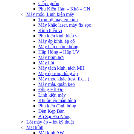
Cấp nguồn
Phụ Kiện Hàn – Khò – CN
Máy móc, Linh kiện máy
Trọn bộ máy ép kính
Máy khắc laser, máy fix sọc
Kính hiển vi
Phụ kiện kính hiển vi
Máy ép kính, ép cổ
Máy hấp chân không
Hấp Hồng – Hấp UV
Máy bơm hơi
Máy hút
Máy tách kính, tách MH
Máy ép ron, đóng áp
Máy móc khác (test, fix…)
Máy mài, quấn keo
Đồng Hồ Đo
Linh kiện máy
Khuôn ép màn hình
Phụ kiện đánh bóng
Đèn Kẹp Bàn
Bộ Sạc Đa Năng
Lót máy ép – lót kỹ thuật
Mặt kính
Mặt kính AW