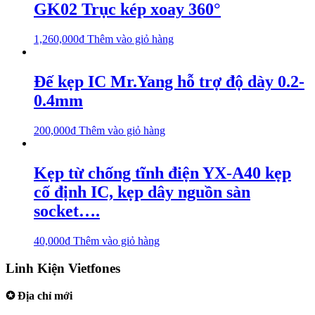
GK02 Trục kép xoay 360°
1,260,000
₫
Thêm vào giỏ hàng
Đế kẹp IC Mr.Yang hỗ trợ độ dày 0.2-
0.4mm
200,000
₫
Thêm vào giỏ hàng
Kẹp từ chống tĩnh điện YX-A40 kẹp
cố định IC, kẹp dây nguồn sàn
socket….
40,000
₫
Thêm vào giỏ hàng
Linh Kiện Vietfones
✪ Địa chỉ mới
207/19 Đường 3/2 P. Vườn Lài (Q10 cũ), Tp.HCM