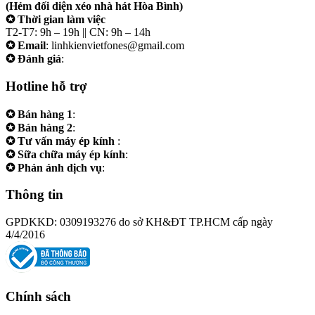
(Hẻm đối diện xéo nhà hát Hòa Bình)
✪ Thời gian làm việc
T2-T7: 9h – 19h || CN: 9h – 14h
✪ Email
: linhkienvietfones@gmail.com
✪ Đánh giá
:
linhkienvietfones
Hotline hỗ trợ
✪ Bán hàng 1
:
0961.38.38.38
✪ Bán hàng 2
:
0973.38.38.38
✪ Tư vấn máy ép kính
:
0973.242424
✪ Sữa chữa máy ép kính
:
0975.383838
✪ Phản ánh dịch vụ
:
0973.242424
Thông tin
GPDKKD: 0309193276 do sở KH&ĐT TP.HCM cấp ngày
4/4/2016
Chính sách