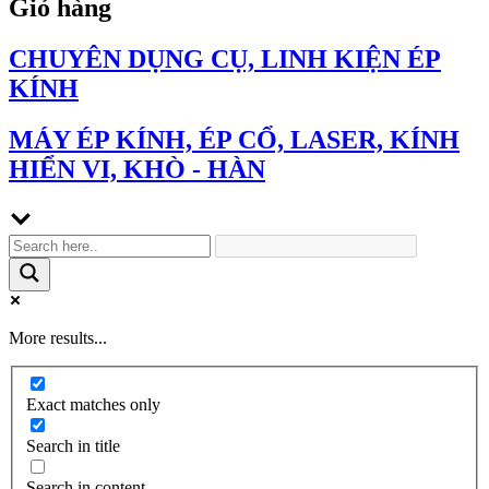
Giỏ hàng
CHUYÊN DỤNG CỤ, LINH KIỆN ÉP
KÍNH
MÁY ÉP KÍNH, ÉP CỔ, LASER, KÍNH
HIỂN VI, KHÒ - HÀN
More results...
Exact matches only
Search in title
Search in content