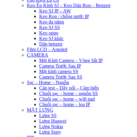
Keo Ép Kính SJ – Keo Dán Ron – Benzen
Keo SJ IP – AW
Keo Ron / chống nước IP
Keo đa năng
Keo SJ SS
Keo oppo
Keo SJ khác
Dán benzen
Film LCD – Amoled
CAMERA
Mặt Kính Camera – Vòng Sắt IP
Camera Trước Sau IP
Mặt kính camera SS
Camera Trước Sau SS
Sạc – Home – Nguồn
Cáp test – Dây nối – Cảm biến
Chuôi sạc – home – nguồn SS
Chuôi sạc – home – wifi pad
Chuôi sạc – home – loa IP
MẶT LƯNG
Lưng SS
Lưng Huawei
Lưng Nokia
Lưng Sony