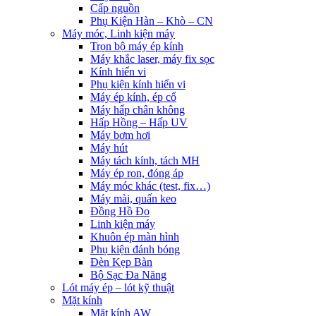
Cấp nguồn
Phụ Kiện Hàn – Khò – CN
Máy móc, Linh kiện máy
Trọn bộ máy ép kính
Máy khắc laser, máy fix sọc
Kính hiển vi
Phụ kiện kính hiển vi
Máy ép kính, ép cổ
Máy hấp chân không
Hấp Hồng – Hấp UV
Máy bơm hơi
Máy hút
Máy tách kính, tách MH
Máy ép ron, đóng áp
Máy móc khác (test, fix…)
Máy mài, quấn keo
Đồng Hồ Đo
Linh kiện máy
Khuôn ép màn hình
Phụ kiện đánh bóng
Đèn Kẹp Bàn
Bộ Sạc Đa Năng
Lót máy ép – lót kỹ thuật
Mặt kính
Mặt kính AW