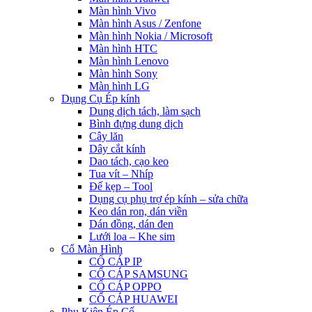
Màn hình Vivo
Màn hình Asus / Zenfone
Màn hình Nokia / Microsoft
Màn hình HTC
Màn hình Lenovo
Màn hình Sony
Màn hình LG
Dụng Cụ Ép kính
Dung dịch tách, làm sạch
Bình đựng dung dịch
Cây lăn
Dây cắt kính
Dao tách, cạo keo
Tua vít – Nhíp
Đế kẹp – Tool
Dụng cụ phụ trợ ép kính – sửa chữa
Keo dán ron, dán viền
Dán đồng, dán đen
Lưới loa – Khe sim
Cổ Màn Hình
CỔ CÁP IP
CỔ CÁP SAMSUNG
CỔ CÁP OPPO
CỔ CÁP HUAWEI
Phụ Kiện Ép Cố