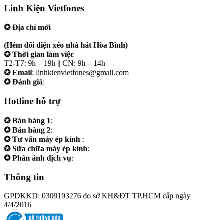
Linh Kiện Vietfones
✪ Địa chỉ mới
207/19 Đường 3/2 P. Vườn Lài (Q10 cũ), Tp.HCM
(Hẻm đối diện xéo nhà hát Hòa Bình)
✪ Thời gian làm việc
T2-T7: 9h – 19h || CN: 9h – 14h
✪ Email
: linhkienvietfones@gmail.com
✪ Đánh giá
:
linhkienvietfones
Hotline hỗ trợ
✪ Bán hàng 1
:
0961.38.38.38
✪ Bán hàng 2
:
0973.38.38.38
✪ Tư vấn máy ép kính
:
0973.242424
✪ Sữa chữa máy ép kính
:
0975.383838
✪ Phản ánh dịch vụ
:
0973.242424
Thông tin
GPDKKD: 0309193276 do sở KH&ĐT TP.HCM cấp ngày
4/4/2016