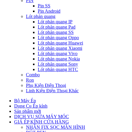
PIN
Pin SS
Pin Android
Lót phản quang
Lót phản quang IP
Lót phản quang Pad
Lót phản quang SS
Lót phản quang Oppo
Lót phản quang Huawei
Lót phản quang Xiaomi
Lót phản quang Vivo
Lót phản quang Nokia
Lót phản quang Sony
Lót phản quang HTC
Combo
Ron
Phụ Kiện Điện Thoại
Linh Kiện Điện Thoại Khác
Bộ Máy Ép
Dụng Cụ Ép kính
Sản phẩm mới
DỊCH VỤ SỬA MÁY MÓC
GIÁ ÉP KÍNH CỬA HÀNG
NHẬN FIX SỌC MÀN HÌNH