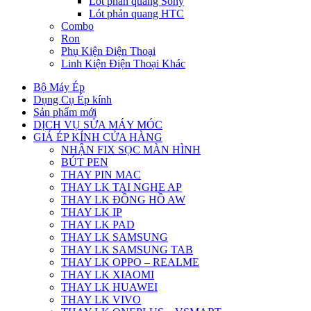
Lót phản quang Sony
Lót phản quang HTC
Combo
Ron
Phụ Kiện Điện Thoại
Linh Kiện Điện Thoại Khác
Bộ Máy Ép
Dụng Cụ Ép kính
Sản phẩm mới
DỊCH VỤ SỬA MÁY MÓC
GIÁ ÉP KÍNH CỬA HÀNG
NHẬN FIX SỌC MÀN HÌNH
BÚT PEN
THAY PIN MAC
THAY LK TAI NGHE AP
THAY LK ĐỒNG HỒ AW
THAY LK IP
THAY LK PAD
THAY LK SAMSUNG
THAY LK SAMSUNG TAB
THAY LK OPPO – REALME
THAY LK XIAOMI
THAY LK HUAWEI
THAY LK VIVO