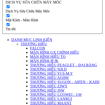
DỊCH VỤ SỬA CHỮA MÁY MÓC
Dịch Vụ Sửa Chữa Máy Móc
Mặt Kính - Màn Hình
Tin tức
DANH MỤC LINH KIỆN
THƯƠNG HIỆU
FALCON
MÀN HÌNH GX CHÍNH HIỆU
MÀN HÌNH HIỆU TO
MÀN HÌNH IP JK
THƯƠNG HIỆU FEAGLET – ĐẠI BÀNG
THƯƠNG HIỆU NJLD
THƯƠNG HIỆU YCS-M.Y
THƯƠNG HIỆU AOJIW
THƯƠNG HIỆU SUGON – AIFEN – KAISI
THƯƠNG HIỆU ZJWY
THƯƠNG HIỆU JSW
THƯƠNG HIỆU LUOWEI – LW
THƯƠNG HIỆU LANRUI
THƯƠNG HIỆU MAANT