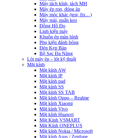
Máy tách kính, tách MH
Máy ép ron, đóng áp
Máy móc khác (test, fix…)
Máy mài, quấn keo
Đồng Hồ Đo
Linh kiện máy
Khuôn ép màn hình
Phụ kiện đánh bóng
Đèn Kẹp Bàn
Bộ Sạc Đa Năng
Lót máy ép – lót kỹ thuật
Mặt kính
Mặt kính AW
Mặt kính IP
Mặt kính pad
Mặt kính SS
Mặt kính SS TAB
Mặt kính Oppo – Realme
Mặt kính Xiaomi
Mặt kính Vivo
Mặt kính Huawei
Mặt Kính VSMART
Mặt Kính ONEPLUS
Mặt kính Nokia / Microsoft
Mặt kính Asus / Zenfone