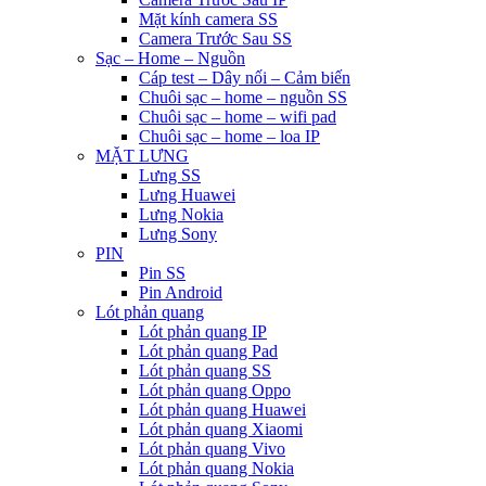
Mặt kính camera SS
Camera Trước Sau SS
Sạc – Home – Nguồn
Cáp test – Dây nối – Cảm biến
Chuôi sạc – home – nguồn SS
Chuôi sạc – home – wifi pad
Chuôi sạc – home – loa IP
MẶT LƯNG
Lưng SS
Lưng Huawei
Lưng Nokia
Lưng Sony
PIN
Pin SS
Pin Android
Lót phản quang
Lót phản quang IP
Lót phản quang Pad
Lót phản quang SS
Lót phản quang Oppo
Lót phản quang Huawei
Lót phản quang Xiaomi
Lót phản quang Vivo
Lót phản quang Nokia