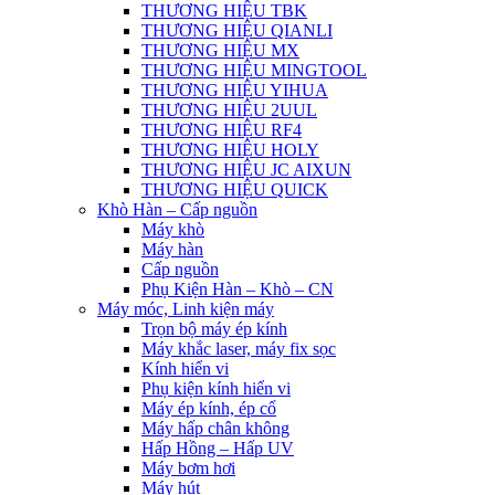
THƯƠNG HIỆU TBK
THƯƠNG HIỆU QIANLI
THƯƠNG HIỆU MX
THƯƠNG HIỆU MINGTOOL
THƯƠNG HIỆU YIHUA
THƯƠNG HIỆU 2UUL
THƯƠNG HIỆU RF4
THƯƠNG HIỆU HOLY
THƯƠNG HIỆU JC AIXUN
THƯƠNG HIỆU QUICK
Khò Hàn – Cấp nguồn
Máy khò
Máy hàn
Cấp nguồn
Phụ Kiện Hàn – Khò – CN
Máy móc, Linh kiện máy
Trọn bộ máy ép kính
Máy khắc laser, máy fix sọc
Kính hiển vi
Phụ kiện kính hiển vi
Máy ép kính, ép cổ
Máy hấp chân không
Hấp Hồng – Hấp UV
Máy bơm hơi
Máy hút