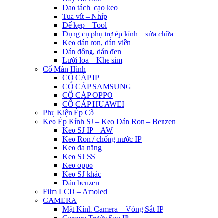
Dao tách, cạo keo
Tua vít – Nhíp
Đế kẹp – Tool
Dụng cụ phụ trợ ép kính – sửa chữa
Keo dán ron, dán viền
Dán đồng, dán đen
Lưới loa – Khe sim
Cổ Màn Hình
CỔ CÁP IP
CỔ CÁP SAMSUNG
CỔ CÁP OPPO
CỔ CÁP HUAWEI
Phụ Kiện Ép Cố
Keo Ép Kính SJ – Keo Dán Ron – Benzen
Keo SJ IP – AW
Keo Ron / chống nước IP
Keo đa năng
Keo SJ SS
Keo oppo
Keo SJ khác
Dán benzen
Film LCD – Amoled
CAMERA
Mặt Kính Camera – Vòng Sắt IP
Camera Trước Sau IP