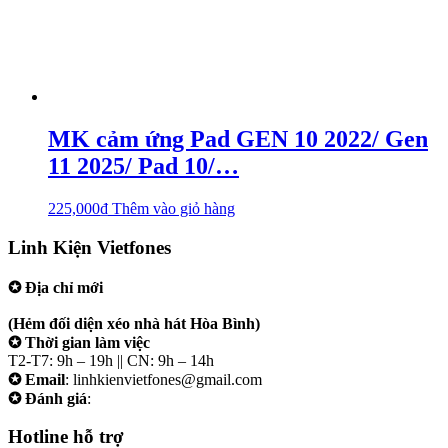
MK cảm ứng Pad GEN 10 2022/ Gen
11 2025/ Pad 10/…
225,000
₫
Thêm vào giỏ hàng
Linh Kiện Vietfones
✪ Địa chỉ mới
207/19 Đường 3/2 P. Vườn Lài (Q10 cũ), Tp.HCM
(Hẻm đối diện xéo nhà hát Hòa Bình)
✪ Thời gian làm việc
T2-T7: 9h – 19h || CN: 9h – 14h
✪ Email
: linhkienvietfones@gmail.com
✪ Đánh giá
:
linhkienvietfones
Hotline hỗ trợ