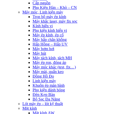
Cấp nguồn
Phụ Kiện Hàn – Khò – CN
Máy móc, Linh kiện máy
Trọn bộ máy ép kính
Máy khắc laser, máy fix sọc
Kính hiển vi
Phụ kiện kính hiển vi
Máy ép kính, ép cổ
Máy hấp chân không
Hấp Hồng – Hấp UV
Máy bơm hơi
Máy hút
Máy tách kính, tách MH
Máy ép ron, đóng áp
Máy móc khác (test, fix…)
Máy mài, quấn keo
Đồng Hồ Đo
Linh kiện máy
Khuôn ép màn hình
Phụ kiện đánh bóng
Đèn Kẹp Bàn
Bộ Sạc Đa Năng
Lót máy ép – lót kỹ thuật
Mặt kính
Mặt kính AW