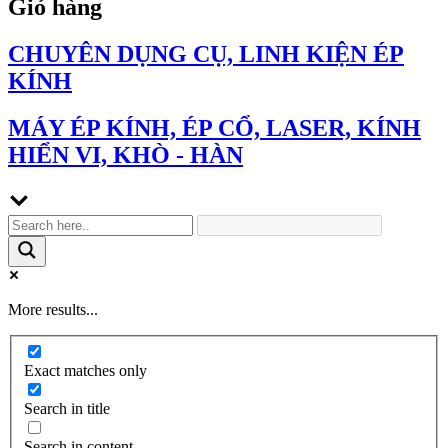
Giỏ hàng
CHUYÊN DỤNG CỤ, LINH KIỆN ÉP
KÍNH
MÁY ÉP KÍNH, ÉP CỔ, LASER, KÍNH
HIỂN VI, KHÒ - HÀN
More results...
Exact matches only
Search in title
Search in content