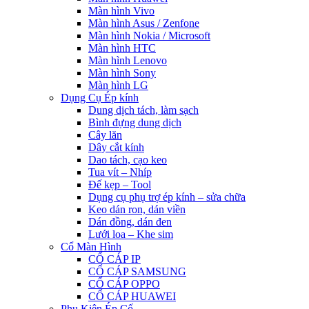
Màn hình Vivo
Màn hình Asus / Zenfone
Màn hình Nokia / Microsoft
Màn hình HTC
Màn hình Lenovo
Màn hình Sony
Màn hình LG
Dụng Cụ Ép kính
Dung dịch tách, làm sạch
Bình đựng dung dịch
Cây lăn
Dây cắt kính
Dao tách, cạo keo
Tua vít – Nhíp
Đế kẹp – Tool
Dụng cụ phụ trợ ép kính – sửa chữa
Keo dán ron, dán viền
Dán đồng, dán đen
Lưới loa – Khe sim
Cổ Màn Hình
CỔ CÁP IP
CỔ CÁP SAMSUNG
CỔ CÁP OPPO
CỔ CÁP HUAWEI
Phụ Kiện Ép Cố