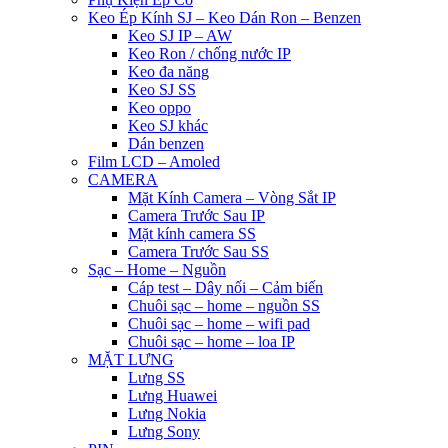
Keo Ép Kính SJ – Keo Dán Ron – Benzen
Keo SJ IP – AW
Keo Ron / chống nước IP
Keo đa năng
Keo SJ SS
Keo oppo
Keo SJ khác
Dán benzen
Film LCD – Amoled
CAMERA
Mặt Kính Camera – Vòng Sắt IP
Camera Trước Sau IP
Mặt kính camera SS
Camera Trước Sau SS
Sạc – Home – Nguồn
Cáp test – Dây nối – Cảm biến
Chuôi sạc – home – nguồn SS
Chuôi sạc – home – wifi pad
Chuôi sạc – home – loa IP
MẶT LƯNG
Lưng SS
Lưng Huawei
Lưng Nokia
Lưng Sony