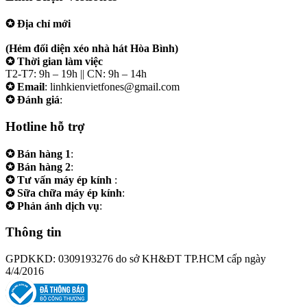
✪ Địa chỉ mới
207/19 Đường 3/2 P. Vườn Lài (Q10 cũ), Tp.HCM
(Hẻm đối diện xéo nhà hát Hòa Bình)
✪ Thời gian làm việc
T2-T7: 9h – 19h || CN: 9h – 14h
✪ Email
: linhkienvietfones@gmail.com
✪ Đánh giá
:
linhkienvietfones
Hotline hỗ trợ
✪ Bán hàng 1
:
0961.38.38.38
✪ Bán hàng 2
:
0973.38.38.38
✪ Tư vấn máy ép kính
:
0973.242424
✪ Sữa chữa máy ép kính
:
0975.383838
✪ Phản ánh dịch vụ
:
0973.242424
Thông tin
GPDKKD: 0309193276 do sở KH&ĐT TP.HCM cấp ngày
4/4/2016