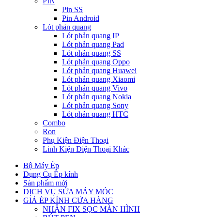
PIN
Pin SS
Pin Android
Lót phản quang
Lót phản quang IP
Lót phản quang Pad
Lót phản quang SS
Lót phản quang Oppo
Lót phản quang Huawei
Lót phản quang Xiaomi
Lót phản quang Vivo
Lót phản quang Nokia
Lót phản quang Sony
Lót phản quang HTC
Combo
Ron
Phụ Kiện Điện Thoại
Linh Kiện Điện Thoại Khác
Bộ Máy Ép
Dụng Cụ Ép kính
Sản phẩm mới
DỊCH VỤ SỬA MÁY MÓC
GIÁ ÉP KÍNH CỬA HÀNG
NHẬN FIX SỌC MÀN HÌNH