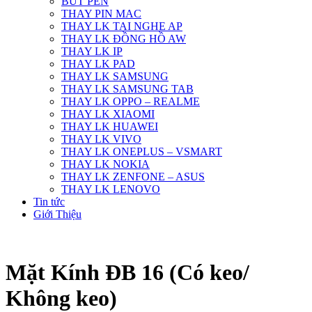
BÚT PEN
THAY PIN MAC
THAY LK TAI NGHE AP
THAY LK ĐỒNG HỒ AW
THAY LK IP
THAY LK PAD
THAY LK SAMSUNG
THAY LK SAMSUNG TAB
THAY LK OPPO – REALME
THAY LK XIAOMI
THAY LK HUAWEI
THAY LK VIVO
THAY LK ONEPLUS – VSMART
THAY LK NOKIA
THAY LK ZENFONE – ASUS
THAY LK LENOVO
Tin tức
Giới Thiệu
Mặt Kính ĐB 16 (Có keo/
Không keo)