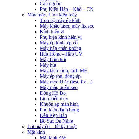
Cấp nguồn
Phụ Kiện Hàn – Khò – CN
Máy móc, Linh kiện máy
Trọn bộ máy ép kính
Máy khắc laser, máy fix sọc
Kính hiển vi
Phụ kiện kính hiển vi
Máy ép kính, ép cổ
Máy hấp chân không
Hấp Hồng – Hấp UV
Máy bơm hơi
Máy hút
Máy tách kính, tách MH
Máy ép ron, đóng áp
Máy móc khác (test, fix…)
Máy mài, quấn keo
Đồng Hồ Đo
Linh kiện máy
Khuôn ép màn hình
Phụ kiện đánh bóng
Đèn Kẹp Bàn
Bộ Sạc Đa Năng
Lót máy ép – lót kỹ thuật
Mặt kính
Mặt kính AW