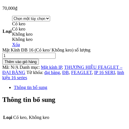
70,000
₫
Có keo
Có keo
Loại
Không keo
Không keo
Xóa
Mặt Kính ĐB 16 (Có keo/ Không keo) số lượng
Thêm vào giỏ hàng
Mã:
N/A
Danh mục:
Mặt kính IP
,
THƯƠNG HIỆU FEAGLET –
ĐẠI BÀNG
Từ khóa:
đại bàng
,
ĐB
,
FEAGLET
,
IP 16 SERI
,
linh
kiện 16 series
Thông tin bổ sung
Thông tin bổ sung
Loại
Có keo, Không keo