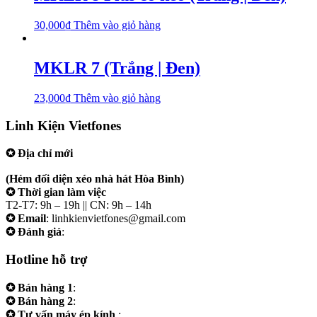
30,000
₫
Thêm vào giỏ hàng
MKLR 7 (Trắng | Đen)
23,000
₫
Thêm vào giỏ hàng
Linh Kiện Vietfones
✪ Địa chỉ mới
207/19 Đường 3/2 P. Vườn Lài (Q10 cũ), Tp.HCM
(Hẻm đối diện xéo nhà hát Hòa Bình)
✪ Thời gian làm việc
T2-T7: 9h – 19h || CN: 9h – 14h
✪ Email
: linhkienvietfones@gmail.com
✪ Đánh giá
:
linhkienvietfones
Hotline hỗ trợ
✪ Bán hàng 1
:
0961.38.38.38
✪ Bán hàng 2
:
0973.38.38.38
✪ Tư vấn máy ép kính
:
0973.242424