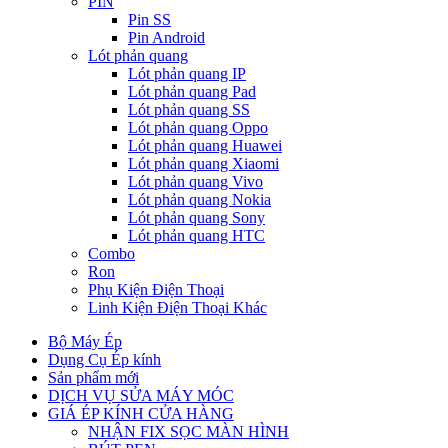
PIN
Pin SS
Pin Android
Lót phản quang
Lót phản quang IP
Lót phản quang Pad
Lót phản quang SS
Lót phản quang Oppo
Lót phản quang Huawei
Lót phản quang Xiaomi
Lót phản quang Vivo
Lót phản quang Nokia
Lót phản quang Sony
Lót phản quang HTC
Combo
Ron
Phụ Kiện Điện Thoại
Linh Kiện Điện Thoại Khác
Bộ Máy Ép
Dụng Cụ Ép kính
Sản phẩm mới
DỊCH VỤ SỬA MÁY MÓC
GIÁ ÉP KÍNH CỬA HÀNG
NHẬN FIX SỌC MÀN HÌNH