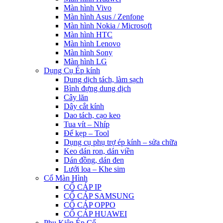
Màn hình Vivo
Màn hình Asus / Zenfone
Màn hình Nokia / Microsoft
Màn hình HTC
Màn hình Lenovo
Màn hình Sony
Màn hình LG
Dụng Cụ Ép kính
Dung dịch tách, làm sạch
Bình đựng dung dịch
Cây lăn
Dây cắt kính
Dao tách, cạo keo
Tua vít – Nhíp
Đế kẹp – Tool
Dụng cụ phụ trợ ép kính – sửa chữa
Keo dán ron, dán viền
Dán đồng, dán đen
Lưới loa – Khe sim
Cổ Màn Hình
CỔ CÁP IP
CỔ CÁP SAMSUNG
CỔ CÁP OPPO
CỔ CÁP HUAWEI
Phụ Kiện Ép Cố