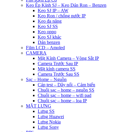
Keo Ép Kính SJ – Keo Dán Ron – Benzen
Keo SJ IP – AW
Keo Ron / chống nước IP
Keo đa năng
Keo SJ SS
Keo oppo
Keo SJ khác
Dán benzen
Film LCD – Amoled
CAMERA
Mặt Kính Camera – Vòng Sắt IP
Camera Trước Sau IP
Mặt kính camera SS
Camera Trước Sau SS
Sạc – Home – Nguồn
Cáp test – Dây nối – Cảm biến
Chuôi sạc – home – nguồn SS
Chuôi sạc – home – wifi pad
Chuôi sạc – home – loa IP
MẶT LƯNG
Lưng SS
Lưng Huawei
Lưng Nokia
Lưng Sony