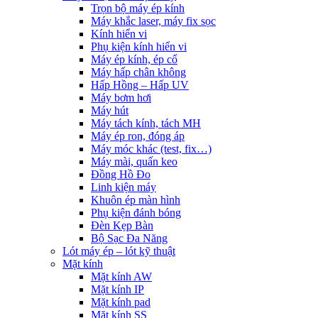
Trọn bộ máy ép kính
Máy khắc laser, máy fix sọc
Kính hiển vi
Phụ kiện kính hiển vi
Máy ép kính, ép cổ
Máy hấp chân không
Hấp Hồng – Hấp UV
Máy bơm hơi
Máy hút
Máy tách kính, tách MH
Máy ép ron, đóng áp
Máy móc khác (test, fix…)
Máy mài, quấn keo
Đồng Hồ Đo
Linh kiện máy
Khuôn ép màn hình
Phụ kiện đánh bóng
Đèn Kẹp Bàn
Bộ Sạc Đa Năng
Lót máy ép – lót kỹ thuật
Mặt kính
Mặt kính AW
Mặt kính IP
Mặt kính pad
Mặt kính SS