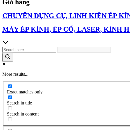
Giỏ hàng
CHUYÊN DỤNG CỤ, LINH KIỆN ÉP KÍ
MÁY ÉP KÍNH, ÉP CỔ, LASER, KÍNH H
More results...
Exact matches only
Search in title
Search in content