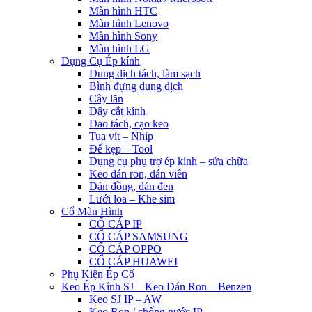
Màn hình HTC
Màn hình Lenovo
Màn hình Sony
Màn hình LG
Dụng Cụ Ép kính
Dung dịch tách, làm sạch
Bình đựng dung dịch
Cây lăn
Dây cắt kính
Dao tách, cạo keo
Tua vít – Nhíp
Đế kẹp – Tool
Dụng cụ phụ trợ ép kính – sửa chữa
Keo dán ron, dán viền
Dán đồng, dán đen
Lưới loa – Khe sim
Cổ Màn Hình
CỔ CÁP IP
CỔ CÁP SAMSUNG
CỔ CÁP OPPO
CỔ CÁP HUAWEI
Phụ Kiện Ép Cố
Keo Ép Kính SJ – Keo Dán Ron – Benzen
Keo SJ IP – AW
Keo Ron / chống nước IP