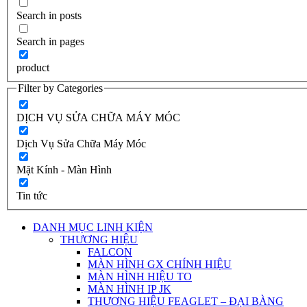
Search in posts
Search in pages
product
Filter by Categories
DỊCH VỤ SỬA CHỮA MÁY MÓC
Dịch Vụ Sửa Chữa Máy Móc
Mặt Kính - Màn Hình
Tin tức
DANH MỤC LINH KIỆN
THƯƠNG HIỆU
FALCON
MÀN HÌNH GX CHÍNH HIỆU
MÀN HÌNH HIỆU TO
MÀN HÌNH IP JK
THƯƠNG HIỆU FEAGLET – ĐẠI BÀNG