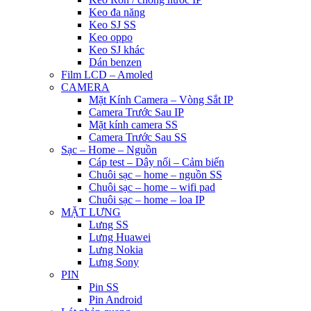
Keo đa năng
Keo SJ SS
Keo oppo
Keo SJ khác
Dán benzen
Film LCD – Amoled
CAMERA
Mặt Kính Camera – Vòng Sắt IP
Camera Trước Sau IP
Mặt kính camera SS
Camera Trước Sau SS
Sạc – Home – Nguồn
Cáp test – Dây nối – Cảm biến
Chuôi sạc – home – nguồn SS
Chuôi sạc – home – wifi pad
Chuôi sạc – home – loa IP
MẶT LƯNG
Lưng SS
Lưng Huawei
Lưng Nokia
Lưng Sony
PIN
Pin SS
Pin Android